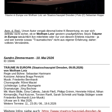
Träume in Europa
von Wolfram Lotz am Staatsschauspiel Dresden | Foto (C) Sebastian Hoppe
Anm. d. Red.:
Unser Autor vergab diesmal keine K-Bewertung; es war sich
definitiv nicht sicher, ob er
Wolfram Lotz
' gestern uraufgeführtes Stück
Träume
in Europa
tatsächlich live miterlebte oder nur von diesem Erlebnis träumte - ja
und wer kennte sowas "Traumatisches" nicht aus eigener Erfahrung; daher:
vollstes Verständnis.
Sandro Zimmermann - 10. Mai 2026
ID 15846
TRÄUME IN EUROPA (Staatsschauspiel Dresden, 09.05.2026)
von Wolfram Lotz
Regie und Bühne: Sebastian Hartmann
Kostüme: Adriana Braga Peretzki
Musik: Friederike Bernhardt
Choreografie: Rônni Maciel
Lichtdesign: Lothar Baumgarte
Dramaturgie: Jörg Bochow
Mit: Marin Blülle, Gina Calinoiu, Jakob Fließ, Philipp Grimm, Henriette Hölzel, Nihan
Kirmanoğlu, Paul Kutzner, Torsten Ranft, Sarah Schmidt und Nadja Stübiger sowie
Friederike Bernhardt (Live-Musik)
UA war am 9. Mai 2026.
Weitere Termine: 11., 23.05./ 06., 19.6.2026
Weitere Infos siehe auch:
https://www.staatsschauspiel-dresden.de