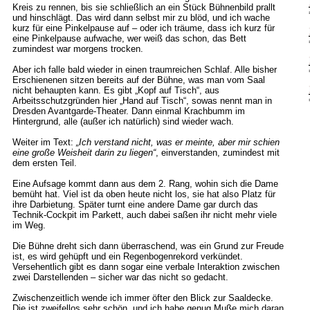
Kreis zu rennen, bis sie schließlich an ein Stück Bühnenbild prallt
und hinschlägt. Das wird dann selbst mir zu blöd, und ich wache
kurz für eine Pinkelpause auf – oder ich träume, dass ich kurz für
eine Pinkelpause aufwache, wer weiß das schon, das Bett
zumindest war morgens trocken.
Aber ich falle bald wieder in einen traumreichen Schlaf. Alle bisher
Erschienenen sitzen bereits auf der Bühne, was man vom Saal
nicht behaupten kann. Es gibt „Kopf auf Tisch“, aus
Arbeitsschutzgründen hier „Hand auf Tisch“, sowas nennt man in
Dresden Avantgarde-Theater. Dann einmal Krachbumm im
Hintergrund, alle (außer ich natürlich) sind wieder wach.
Weiter im Text:
„Ich verstand nicht, was er meinte, aber mir schien
eine große Weisheit darin zu liegen“
, einverstanden, zumindest mit
dem ersten Teil.
Eine Aufsage kommt dann aus dem 2. Rang, wohin sich die Dame
bemüht hat. Viel ist da oben heute nicht los, sie hat also Platz für
ihre Darbietung. Später turnt eine andere Dame gar durch das
Technik-Cockpit im Parkett, auch dabei saßen ihr nicht mehr viele
im Weg.
Die Bühne dreht sich dann überraschend, was ein Grund zur Freude
ist, es wird gehüpft und ein Regenbogenrekord verkündet.
Versehentlich gibt es dann sogar eine verbale Interaktion zwischen
zwei Darstellenden – sicher war das nicht so gedacht.
Zwischenzeitlich wende ich immer öfter den Blick zur Saaldecke.
Die ist zweifellos sehr schön, und ich habe genug Muße mich daran