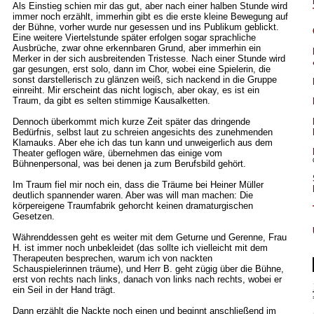
Als Einstieg schien mir das gut, aber nach einer halben Stunde wird
immer noch erzählt, immerhin gibt es die erste kleine Bewegung auf
der Bühne, vorher wurde nur gesessen und ins Publikum geblickt.
Eine weitere Viertelstunde später erfolgen sogar sprachliche
Ausbrüche, zwar ohne erkennbaren Grund, aber immerhin ein
Merker in der sich ausbreitenden Tristesse. Nach einer Stunde wird
gar gesungen, erst solo, dann im Chor, wobei eine Spielerin, die
sonst darstellerisch zu glänzen weiß, sich nackend in die Gruppe
einreiht. Mir erscheint das nicht logisch, aber okay, es ist ein
Traum, da gibt es selten stimmige Kausalketten.
Dennoch überkommt mich kurze Zeit später das dringende
Bedürfnis, selbst laut zu schreien angesichts des zunehmenden
Klamauks. Aber ehe ich das tun kann und unweigerlich aus dem
Theater geflogen wäre, übernehmen das einige vom
Bühnenpersonal, was bei denen ja zum Berufsbild gehört.
Im Traum fiel mir noch ein, dass die Träume bei Heiner Müller
deutlich spannender waren. Aber was will man machen: Die
körpereigene Traumfabrik gehorcht keinen dramaturgischen
Gesetzen.
Währenddessen geht es weiter mit dem Geturne und Gerenne, Frau
H. ist immer noch unbekleidet (das sollte ich vielleicht mit dem
Therapeuten besprechen, warum ich von nackten
Schauspielerinnen träume), und Herr B. geht zügig über die Bühne,
erst von rechts nach links, danach von links nach rechts, wobei er
ein Seil in der Hand trägt.
Dann erzählt die Nackte noch einen und beginnt anschließend im