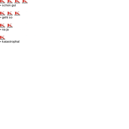
= schon gut
= geht so
= na ja
= katastrophal