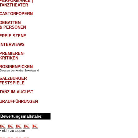
PERFORMANCE |
TANZTHEATER
CASTORFOPERN
DEBATTEN
& PERSONEN
FREIE SZENE
INTERVIEWS
PREMIEREN-
KRITIKEN
ROSINENPICKEN
Glossen von Andre Sokolowski
SALZBURGER
FESTSPIELE
TANZ IM AUGUST
URAUFFÜHRUNGEN
Bewertungsmaßstäbe:
= nicht zu toppen