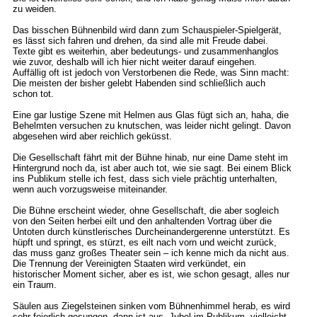
zu weiden.
Das bisschen Bühnenbild wird dann zum Schauspieler-Spielgerät,
es lässt sich fahren und drehen, da sind alle mit Freude dabei.
Texte gibt es weiterhin, aber bedeutungs- und zusammenhanglos
wie zuvor, deshalb will ich hier nicht weiter darauf eingehen.
Auffällig oft ist jedoch von Verstorbenen die Rede, was Sinn macht:
Die meisten der bisher gelebt Habenden sind schließlich auch
schon tot.
Eine gar lustige Szene mit Helmen aus Glas fügt sich an, haha, die
Behelmten versuchen zu knutschen, was leider nicht gelingt. Davon
abgesehen wird aber reichlich geküsst.
Die Gesellschaft fährt mit der Bühne hinab, nur eine Dame steht im
Hintergrund noch da, ist aber auch tot, wie sie sagt. Bei einem Blick
ins Publikum stelle ich fest, dass sich viele prächtig unterhalten,
wenn auch vorzugsweise miteinander.
Die Bühne erscheint wieder, ohne Gesellschaft, die aber sogleich
von den Seiten herbei eilt und den anhaltenden Vortrag über die
Untoten durch künstlerisches Durcheinandergerenne unterstützt. Es
hüpft und springt, es stürzt, es eilt nach vorn und weicht zurück,
das muss ganz großes Theater sein – ich kenne mich da nicht aus.
Die Trennung der Vereinigten Staaten wird verkündet, ein
historischer Moment sicher, aber es ist, wie schon gesagt, alles nur
ein Traum.
Säulen aus Ziegelsteinen sinken vom Bühnenhimmel herab, es wird
sehr feierlich gesungen, dann ist aus. Jubel im Publikum, vielleicht