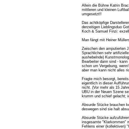
Allein die Bühne Katrin Bra
mittleren und kleinen Luftbal
umgesetzt!!
Das achtköpfige Darsteller
derzeitigen Lieblingsduo Go
Koch & Samuel Finzi: exzell
Man fängt mit Heiner Müll
Zwischen den amputierten Ja
Sprachlichen sehr artifiziell
aushebelnde) Kunstmonologe
Bearbeiter dann sind - kann m
schon um Vergebung, wenn'
aber man kann nicht alles ric
Fragte mich besorgt, bereits
eigentlich in dieser Aufführ
nicht. (Vor mehr als 15 Jah
UBU in der Neuen Szene seh
krumm und schief gelacht; i
Absurde Stücke brauchen ke
deswegen sind sie halt absu
Absurde Stücke aufzuführen a
insgesamte "Klarkommen" mi
Fehlens einer (kollektiven) "