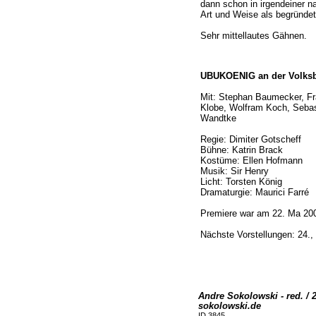
dann schon in irgendeiner n
Art und Weise als begründet
Sehr mittellautes Gähnen.
UBUKOENIG an der Volks
Mit: Stephan Baumecker, Fr
Klobe, Wolfram Koch, Sebas
Wandtke
Regie: Dimiter Gotscheff
Bühne: Katrin Brack
Kostüme: Ellen Hofmann
Musik: Sir Henry
Licht: Torsten König
Dramaturgie: Maurici Farré
Premiere war am 22. Ma 20
Nächste Vorstellungen: 24., 2
Andre Sokolowski - red. / 
sokolowski.de
ID 3845