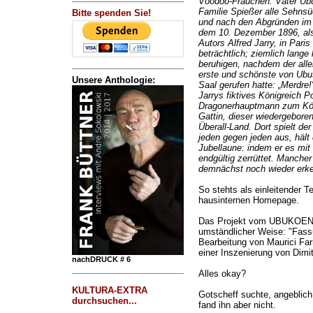
Voodoo-Frauchen: Vater Ubu
Familie Spießer alle Sehnsüc
Bitte spenden Sie!
und nach den Abgründen im e
dem 10. Dezember 1896, als
Autors Alfred Jarry, in Pari
beträchtlich; ziemlich lange
beruhigen, nachdem der alle
erste und schönste von Ubu
Unsere Anthologie:
Saal gerufen hatte: „Merdre
Jarrys fiktives Königreich 
Dragonerhauptmann zum König
Gattin, dieser wiedergebor
Überall-Land. Dort spielt d
jeden gegen jeden aus, hält
Jubellaune: indem er es mit
endgültig zerrüttet. Manche
demnächst noch wieder erke
So stehts als einleitender
hausinternen Homepage.
Das Projekt vom UBUKOENIG 
umständlicher Weise: "Fass
Bearbeitung von Maurici Fa
einer Inszenierung von Dimit
nachDRUCK # 6
Alles okay?
KULTURA-EXTRA
Gotscheff suchte, angeblich,
durchsuchen...
fand ihn aber nicht.