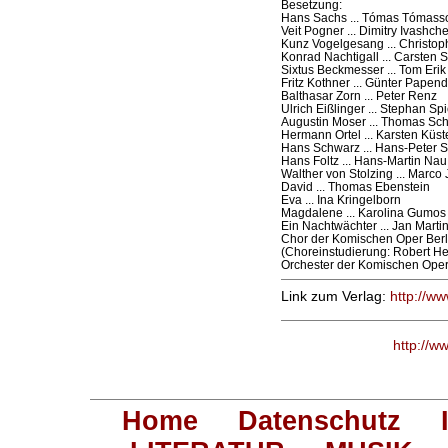
Besetzung:
Hans Sachs ... Tómas Tómass
Veit Pogner ... Dimitry Ivashch
Kunz Vogelgesang ... Christop
Konrad Nachtigall ... Carsten 
Sixtus Beckmesser ... Tom Erik
Fritz Kothner ... Günter Papend
Balthasar Zorn ... Peter Renz
Ulrich Eißlinger ... Stephan S
Augustin Moser ... Thomas Sch
Hermann Ortel ... Karsten Küst
Hans Schwarz ... Hans-Peter 
Hans Foltz ... Hans-Martin Nau
Walther von Stolzing ... Marco
David ... Thomas Ebenstein
Eva ... Ina Kringelborn
Magdalene ... Karolina Gumos
Ein Nachtwächter ... Jan Martin
Chor der Komischen Oper Berl
(Choreinstudierung: Robert H
Orchester der Komischen Oper
Link zum Verlag:
http://w
http://w
Home
Datenschutz