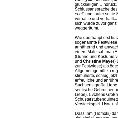
glückseligen Eindruck
Schlussansprache des
echt"
und lauter so'ne 
verhallte und verhallt..
sich wurde zuvor ganz
weggeräumt.
Wie überhaupt erst kur
sogenannte Festwiese r
annähernd und anwachse
einem Male sah man Alle
(Bühne und Kostüme 
und
Christine Mayer
) 
zur Festwiese) als öde
Allgemeingemüt zu reg
stimulierte, schlug jet
erfreuliche und anrühr
Sachsens große Liebe
seelische Gebrochenhei
Liebe), Evchens Großm
Schusterstubenquintett
Versteckspiel. Usw. usf
Dass ihm (Homoki) dan