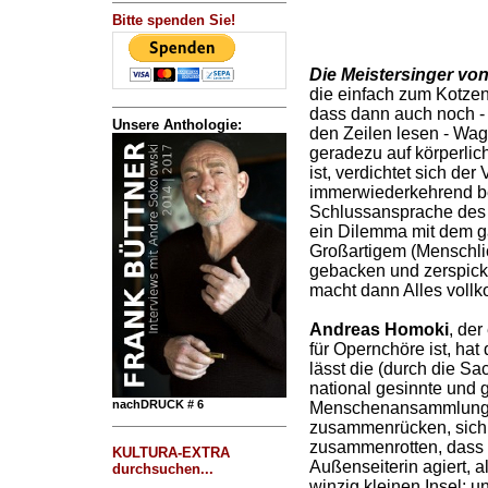
Bitte spenden Sie!
Die Meistersinger vo
die einfach zum Kotze
dass dann auch noch - 
Unsere Anthologie:
den Zeilen lesen - Wag
geradezu auf körperlic
ist, verdichtet sich de
immerwiederkehrend be
Schlussansprache des 
ein Dilemma mit dem gan
Großartigem (Menschli
gebacken und zerspick
macht dann Alles vollk
Andreas Homoki
, de
für Opernchöre ist, hat
lässt die (durch die S
national gesinnte und 
nachDRUCK # 6
Menschenansammlung 
zusammenrücken, sich
zusammenrotten, dass si
KULTURA-EXTRA
Außenseiterin agiert, a
durchsuchen...
winzig kleinen Insel; 