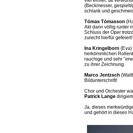
viel einfiel, tat verwun
(Beckmesser, gespielt
schlank und geschmeidig
Tómas Tómasson
(Ha
Akt dann völlig runter 
Schluss der Oper trotz
zurecht hierfür gefeiert!
Ina Kringelborn
(Eva) 
herkömmlichen Rollenkl
rauchige und sehr "er
zu ihrer Zeichnung.
Marco Jentzsch
(Walth
Bildunterschrift!
Chor und Orchester wa
Patrick Lange
dirigier
Ja, dieses merkwürdig
und gehört in dieses H