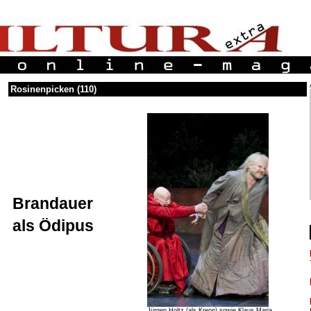
Rosinenpicken (110)
Brandauer
als Ödipus
Jürgen Holtz (als Kreon) sowie Klaus Maria