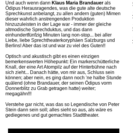
Und auch wenn dann
Klaus Maria Brandauer
als
Ödipus Herausragendes, was die gute alte deutsche
Sprechkunst anbelangt, zu allen andern (guten) Mimen
dieser wahrlich anstrengenden Produktion
hinzuzuleisten in der Lage war - immer der gleiche
altmodische Sprechduktus, und das dann
einhundertfünfzig Minuten lang non-stop... bei aller
Liebe, liebe Sprechtheaterkoryphäen Salzburgs und
Berlins! Aber das ist und war zu viel des Guten!!
Optisch und akustisch gibt es einen einzigen
bemerkenswerten Höhepunkt: Ein markerschütterliche
Knall, der eine Art Atompilz auf der Hinterbühne nach
sich zieht... Danach hätte, von mir aus, Schluss sein
können; aber nein, es ging dann noch 'ne halbe Stunde
quälend (ohne Brandauer, der seinen Ödipus vorm
Donnerblitz zu Grab getragen hatte) weiter;
megagähn!!!
Verstehe gar nicht, was das so Legendische von Peter
Stein dann sein soll; alles sieht so aus, als wäre es
gediegenes und gut gemachtes Stadttheater.