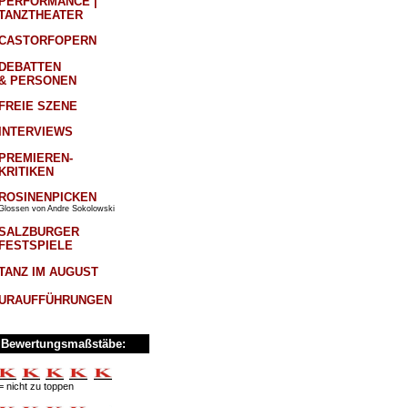
PERFORMANCE |
TANZTHEATER
CASTORFOPERN
DEBATTEN
& PERSONEN
FREIE SZENE
INTERVIEWS
PREMIEREN-
KRITIKEN
ROSINENPICKEN
Glossen von Andre Sokolowski
SALZBURGER
FESTSPIELE
TANZ IM AUGUST
URAUFFÜHRUNGEN
Bewertungsmaßstäbe:
= nicht zu toppen