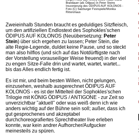
Brandauer (als Ödipus) in Peter Steins
Inszenierung des ÖDIPUS AUF KOLONOS -
Foto (C) Salzburger Festspiele/Monika
Rittershaus
Zweieinhalb Stunden braucht es geduldiges Sitzfleisch,
um den artifiziellen Endlostext des Sophokles'schen
ÖDIPUS AUF KOLONOS (Neuübersetzung:
Peter
Stein
) über sich ergehen zu lassen; Peter Stein, die
alte Regie-Legende, duldet keine Pause, und so steckt
man also hilflos (und sich auf das Notdürftigste nach
der Vorstellung vorauseiliger Weise freuend) in der viel
zu engen Sitze-Falle drin und wartet, wartet, wartet...
bis das Alles endlich fertig ist.
Es ist mir, und beim besten Willen, nicht gelungen,
einzusehen, weshalb ausgerechnet ÖDIPUS AUF
KOLONOS - es ist der Mittelteil der Sophokles'schen
Trilogie mit KÖNIG ÖDIPUS / ANTIGONE - zur Zeit so
unverzichtbar "aktuell" oder was weiß denn ich wie
anders wichtig auf der Bühne sein soll; außer, dass ich
gut gesprochenes und akzeptabel
durchchoreografiertes Sprechtheater live erleben
konnte, war kein andrer Aufhorcher/Aufgucker
meinesteils zu spüren.