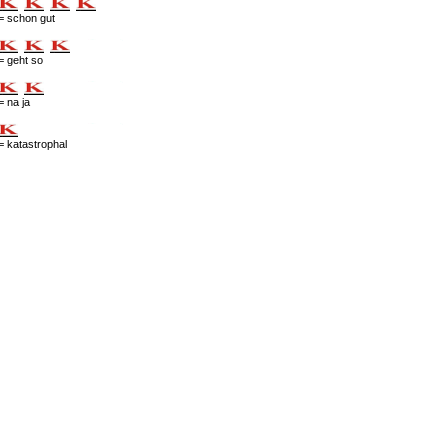
= schon gut
= geht so
= na ja
= katastrophal