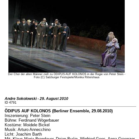
Der Chor der alten Männer zielt zu ÖDIPUS AUF KOLONOS in der Regie von Peter Stein -
Foto (C) Salzburger Festspiele/Monika Rittershaus
Andre Sokolowski - 29. August 2010
ID 4791
ÖDIPUS AUF KOLONOS (Berliner Ensemble, 29.08.2010)
Inszenierung: Peter Stein
Bühne: Ferdinand Wögerbauer
Kostüme: Moidele Bickel
Musik: Arturo Annecchino
Licht: Joachim Barth
Mit: Klaus Maria Brandauer, Dejan Bućin, Winfried Goos, Anna Graenzer,