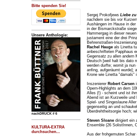
Bitte spenden Sie!
Sergej Prokofjews
Liebe zu
nachdem sie bis vor Kurzem 
Aushängen im Hause in der 
in der Bismarckstraße sieges
Hammergag in dieser neuen P
Unsere Anthologie:
justament eine der drei Pri
Behrenstraßen-Inszenierung 
Rachel Hauge
als Linetta t
anbeschrifteten Papphaus en
Gegensatz zu allen andern M
Deutsch [weil halt bis dato
werden durfte; womit ja nun 
anfing, aufgeräumt wurde]; a
Krone wie Linetta "damals" i
Inszenierer
Robert Carsen
i
Opern-Highlights an dem 100 
Alles (!) - scheint und ist 
Abend ist an Kurzweile und 
Spiel- und Singeslaune Aller -
gegenseitig an und schaukelt
Überdrehtheitsorgie hoch; wi
nachDRUCK # 6
Steven Sloane
dirigiert ei
Ensemble (26 SolistInnen, Ch
KULTURA-EXTRA
durchsuchen...
Aus der frohgemuten Schar 