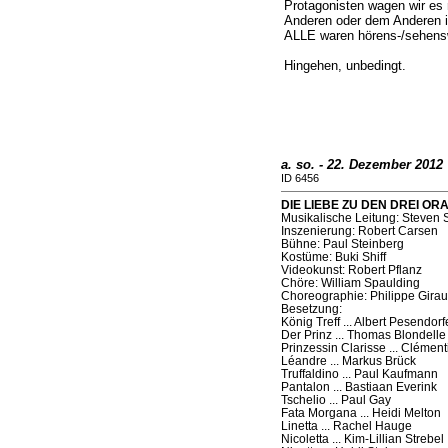
Protagonisten wagen wir es 
Anderen oder dem Anderen i
ALLE waren hörens-/sehenswe
Hingehen, unbedingt.
a. so. - 22. Dezember 2012
ID 6456
DIE LIEBE ZU DEN DREI ORAN
Musikalische Leitung: Steven 
Inszenierung: Robert Carsen
Bühne: Paul Steinberg
Kostüme: Buki Shiff
Videokunst: Robert Pflanz
Chöre: William Spaulding
Choreographie: Philippe Gira
Besetzung:
König Treff ... Albert Pesendorf
Der Prinz ... Thomas Blondelle
Prinzessin Clarisse ... Clémen
Léandre ... Markus Brück
Truffaldino ... Paul Kaufmann
Pantalon ... Bastiaan Everink
Tschelio ... Paul Gay
Fata Morgana ... Heidi Melton
Linetta ... Rachel Hauge
Nicoletta ... Kim-Lillian Strebel