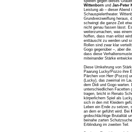
spielen gegen dieses Graue
Wittenborn
und
Jan-Peter
Leistung ab – dieser Abend 
Schauspielertheater. Witten
Grundverzweiflung heraus, di
schwingt die ganze Zeit etw
nicht genau fassen lässt. Es
weiterzumachen, was einem 
hoffen, dass man erlöst wir
enttäuscht zu werden und si
Rollen sind zwar klar verteil
Gogo gegenüber –, aber die 
dass diese Verhaltensmuste
miteinander Stärke entwick
Diese Umkehrung von Stärke
Paarung Lucky/Pozzo ihre E
Pärchen von Herr (Pozzo) un
(Lucky), das zweimal im Lau
dem Didi und Gogo warten. D
unterschiedlichen Facetten
tragen, bricht in Renato S
körperlichem Spiel als Luck
sich in den mit Kleidern ge
Leben ein Ende zu setzen, s
an dem er geführt wird. Bei
grobschlächtige Brutalität un
beinahe zarten Schutzsuche 
Erblindung im zweiten Teil.