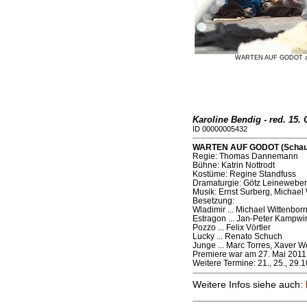
WARTEN AUF GODOT am Sc
Karoline Bendig - red. 15.
ID 00000005432
WARTEN AUF GODOT (Schauspi
Regie: Thomas Dannemann
Bühne: Katrin Nottrodt
Kostüme: Regine Standfuss
Dramaturgie: Götz Leineweber
Musik: Ernst Surberg, Michael
Besetzung:
Wladimir ... Michael Wittenbor
Estragon ... Jan-Peter Kampwir
Pozzo ... Felix Vörtler
Lucky ... Renato Schuch
Junge ... Marc Torres, Xaver W
Premiere war am 27. Mai 2011
Weitere Termine: 21., 25., 29.1
Weitere Infos siehe auch: