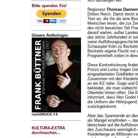
sich aufhängen will.
Bitte spenden Sie!
Regisseur
Thomas Danne
Dritten Reich. Damit dockt 
Text an, die ihn als eine Be
Menschen lesen, die zur Zei
den nicht besetzten Teil Fra
darauf warten, außer Lande
Unsere Anthologie:
das letzte Jahrhundert in s
seine Aufführungsgeschichte
Schauspiel Köln zu Becket
Becketts eigene Flucht vor 
Programmheft zielen in diese
Diese Konkretisierung finde
Pozzo und Lucky tragen Gefä
eingearbeiteten Goldfäden e
Zusammen mit den Kleiderb
an ein KZ nahe. Gogo und Di
bekleidet, die man vielleic
Oberteile hinten offen. Die 
informiert, dass Herr Godot
die Uniform der Hitlerjugend
zurückgekämmt.
nachDRUCK # 6
Aber das Spannende an die
als Mangel empfinden –, da
bleischwer auf die Aufführun
KULTURA-EXTRA
des Zuschauers womöglich en
durchsuchen...
Kleiderberge an Millionen v