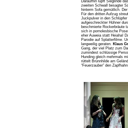
Daraufhin lüpft Sieglinde d
zweiten Schwall besagter Sä
hinterm Sofa gemütlich. Der 
Für den dritten Aufzug streu
Juckpulver in den Schlüpfer 
aufgeschreckter Hühner durch
beschmierte Rockerbräute t
sich in pornolesbische Pose
eher Auweia statt Heiaha! D
Parodie auf Splatterfilme. 
langweilig geraten.
Klaus G
Gang, der viel Platz zum Da
zumindest schlüssige Perso
Hunding gleich mehrmals mi
rüttelt Brünnhilde am Gelän
“Feuerzauber” den Zapfhahn 