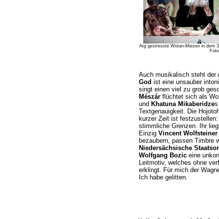
Arg gestresste Wotan-Miezen in dem 
Foto
Auch musikalisch steht der
God
ist eine unsauber inton
singt einen viel zu grob ges
Mészár
flüchtet sich als Wo
und
Khatuna Mikaberidze
s
Textgenauigkeit. Die Hojoto
kurzer Zeit ist festzustellen
stimmliche Grenzen. Ihr lieg
Einzig
Vincent Wolfsteiner
bezaubern, passen Timbre 
Niedersächsische Staatsor
Wolfgang Bozic
eine unkonz
Leitmotiv, welches ohne ver
erklingt. Für mich der Wagne
Ich habe gelitten.