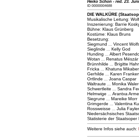
Heiko Schon - red. 23. Jun
ID 00000004688
DIE WALKÜRE (Staatsope
Musikalische Leitung: Wol
Inszenierung: Barrie Kosk
Bühne: Klaus Grünberg
Kostüme: Klaus Bruns
Besetzung:
Siegmund ... Vincent Wolfs
Sieglinde ... Kelly God
Hunding ... Albert Pesendo
Wotan ... Renatus Mészár
Brünnhilde ... Brigitte Hah
Fricka ... Khatuna Mikaber
Gerhilde ... Karen Franken
Ortlinde ... Joana Caspar
Waltraute ... Monika Wale
Schwertleite ... Sandra F
Helmwige ... Arantxa Arme
Siegrune ... Mareike Morr
Grimgerde ... Valentina K
Rossweisse ... Julia Fayl
Niedersächsisches Staats
Statisterie der Staatsope
Weitere Infos siehe auch: