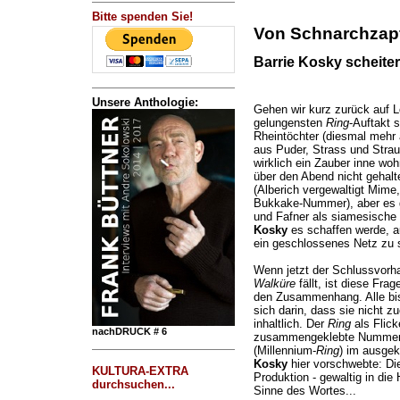
Bitte spenden Sie!
Von Schnarchzapf
Barrie Kosky scheite
Unsere Anthologie:
Gehen wir kurz zurück auf L
gelungensten
Ring
-Auftakt s
Rheintöchter (diesmal mehr a
aus Puder, Strass und Stra
wirklich ein Zauber inne wo
über den Abend nicht gehalte
(Alberich vergewaltigt Mime
Bukkake-Nummer), aber es ga
und Fafner als siamesische 
Kosky
es schaffen werde, a
ein geschlossenes Netz zu 
Wenn jetzt der Schlussvorh
Walküre
fällt, ist diese Fra
den Zusammenhang. Alle bis
sich darin, dass sie nicht z
inhaltlich. Der
Ring
als Flick
nachDRUCK # 6
zusammengeklebte Nummern
(Millennium-
Ring
) im ausgek
Kosky
hier vorschwebte: Die
KULTURA-EXTRA
Produktion - gewaltig in di
durchsuchen...
Sinne des Wortes...