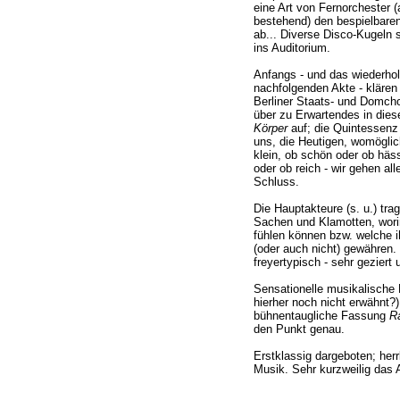
eine Art von Fernorchester 
bestehend) den bespielbar
ab... Diverse Disco-Kugeln 
ins Auditorium.
Anfangs - und das wiederholt
nachfolgenden Akte - kläre
Berliner Staats- und Domcho
über zu Erwartendes in di
Körper
auf; die Quintessenz 
uns, die Heutigen, womöglic
klein, ob schön oder ob häss
oder ob reich - wir gehen al
Schluss.
Die Hauptakteure (s. u.) tra
Sachen und Klamotten, worin
fühlen können bzw. welche 
(oder auch nicht) gewähren.
freyertypisch - sehr geziert
Sensationelle musikalische 
hierher noch nicht erwähnt?
bühnentaugliche Fassung
R
den Punkt genau.
Erstklassig dargeboten; her
Musik. Sehr kurzweilig das A