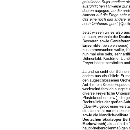
geistlichen Sujet tendiere s
ausführlichen Hinweise zur 
deuten dagegen, so die ander
Antwort auf die Frage sehr e
das eine noch das andere, w
noch Oratorium gab."
[Quell
Jetzt wissen wir es also au
es auch, weshalb die
Deuts
Besseren sowie Gewiefteren
Ensemble
, beispielsweise)
zusammensuchen wollte; für
nun mal eine sehr, sehr artif
Bühnenbild, Kostüme, Lichtk
Freyer höchstpersönlich und
Ja und so sieht der Bühnenr
anders aus als üblich: Er ra
den zugeschlossenen Orchest
Auf ihm ein Kreide-Hopscot
wechselnd-farblich ausgeleu
diverse Freyer'liche Untens
Plasteknochen usw.), die gel
Rechts/links der großen Auft
(Über-)Aufgebot einer verst
die also nicht nur musizier
sowie die klanglich-delikat
Deutschen Staatsoper Berl
Markowitsch
) als auch die
haupt-/nebenrollenmäßigen V