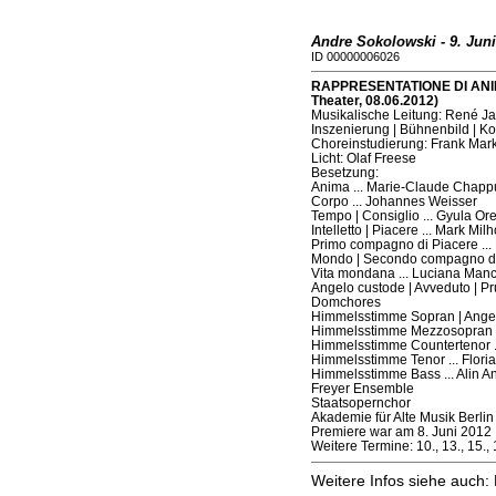
Andre Sokolowski - 9. Juni
ID 00000006026
RAPPRESENTATIONE DI ANIMA
Theater, 08.06.2012)
Musikalische Leitung: René J
Inszenierung | Bühnenbild | Ko
Choreinstudierung: Frank Mar
Licht: Olaf Freese
Besetzung:
Anima ... Marie-Claude Chapp
Corpo ... Johannes Weisser
Tempo | Consiglio ... Gyula Or
Intelletto | Piacere ... Mark Milh
Primo compagno di Piacere ..
Mondo | Secondo compagno di 
Vita mondana ... Luciana Manc
Angelo custode | Avveduto | Pr
Domchores
Himmelsstimme Sopran | Angel
Himmelsstimme Mezzosopran ..
Himmelsstimme Countertenor .
Himmelsstimme Tenor ... Flori
Himmelsstimme Bass ... Alin A
Freyer Ensemble
Staatsopernchor
Akademie für Alte Musik Berlin
Premiere war am 8. Juni 2012
Weitere Termine: 10., 13., 15., 
Weitere Infos siehe auch: