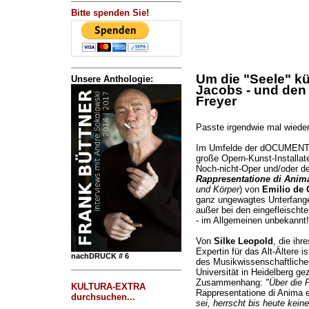
Bitte spenden Sie!
Um die "Seele" k
Unsere Anthologie:
Jacobs - und den
Freyer
Passte irgendwie mal wieder
Im Umfelde der dOCUMEN
große Opern-Kunst-Installateu
Noch-nicht-Oper und/oder d
Rappresentatione di Anima
und Körper
) von
Emilio de C
ganz ungewagtes Unterfangen
außer bei den eingefleischte
- im Allgemeinen unbekannt!
Von
Silke Leopold
, die ih
Expertin für das Alt-Ältere is
nachDRUCK # 6
des Musikwissenschaftliche
Universität in Heidelberg ge
Zusammenhang:
"Über die 
KULTURA-EXTRA
Rappresentatione di Anima 
durchsuchen...
sei, herrscht bis heute keine