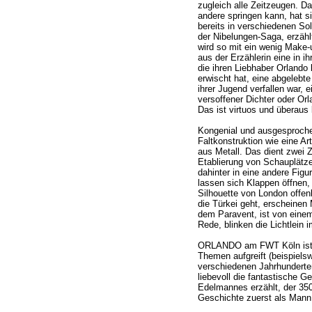
zugleich alle Zeitzeugen. Da
andere springen kann, hat s
bereits in verschiedenen Sol
der Nibelungen-Saga, erzähl
wird so mit ein wenig Make
aus der Erzählerin eine in i
die ihren Liebhaber Orlando b
erwischt hat, eine abgelebte
ihrer Jugend verfallen war, 
versoffener Dichter oder Orl
Das ist virtuos und überaus
Kongenial und ausgesprochen
Faltkonstruktion wie eine Ar
aus Metall. Das dient zwei 
Etablierung von Schauplätz
dahinter in eine andere Figu
lassen sich Klappen öffnen, 
Silhouette von London offen
die Türkei geht, erscheinen
dem Paravent, ist von eine
Rede, blinken die Lichtlein 
ORLANDO am FWT Köln ist ei
Themen aufgreift (beispielsw
verschiedenen Jahrhunderten
liebevoll die fantastische G
Edelmannes erzählt, der 350
Geschichte zuerst als Mann, 