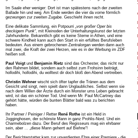
Im Saale eher weniger: Dort ist man spätestens nach der zweiten
Ballade hin und weg. Am Ende werden die vier da vorne förmlich
gezwungen zur zweiten Zugabe. Geschieht ihnen recht.
Eine delikate Sammlung, ein Potpourri
„von großer Oper bis
dreckigem Punk“
, mit Kleinoden der Unterhaltungskunst der letzten
Jahrhunderte. Bekanntlich gibt es keine Sterne in Athen, und eine
schwere Kindheit kann auch den Start in ein erfülltes Berufsleben
bedeuten. Aus einem gebrochenen Zentralorgan werden dann auch
mal zwei, die Kraft der zwei Herzen, wie es in der Werbung im ZDF
heißen soll.
Paul Voigt
und
Benjamin Rietz
sind das Orchester, das nicht nur
den Rahmen bildet, sondern auch selbst zum Frohsinn beiträgt,
hollodihi, hollodihi, du wolltest dir doch bloß den Abend vertreiben.
Christin Wehner
wischt sich öfter tapfer die Tränen aus dem
Gesicht und singt, nein spielt dann Unglaubliches. Selbst wenn sie
nach dem Willen der Ärzte durch ein Monster ums Leben gebracht
wird, ist das ein schöner Tod. Und wenn Mr. Paul McCartney das
gehört hätte, würden die bunten Blätter bald was zu berichten
haben.
Ihr Partner / Peiniger / Retter
René Rothe
ist ein Held in
Jogginghosen, der schönste Mann in ganz Prohlis-Nord. Und ein
Charmebolzen dazu. Der Beruf des Regisseurs mag ein ehrbarer
sein, aber … „diese Mann geherrt auf Biehne“!
Der Berichterstatter kam zur unverdienten Ehre einer Premiere - die