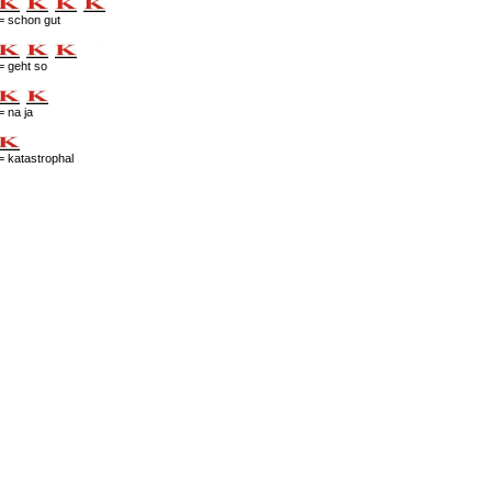
= schon gut
= geht so
= na ja
= katastrophal