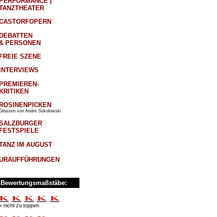
PERFORMANCE |
TANZTHEATER
CASTORFOPERN
DEBATTEN
& PERSONEN
FREIE SZENE
INTERVIEWS
PREMIEREN-
KRITIKEN
ROSINENPICKEN
Glossen von Andre Sokolowski
SALZBURGER
FESTSPIELE
TANZ IM AUGUST
URAUFFÜHRUNGEN
Bewertungsmaßstäbe:
= nicht zu toppen