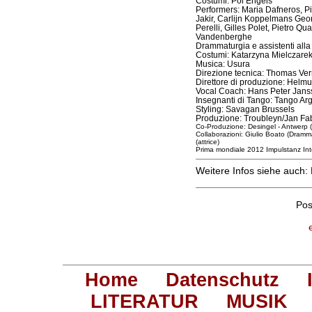
Costumi: Pol Engels
Performers: Maria Dafneros, P
Jakir, Carlijn Koppelmans Geor
Perelli, Gilles Polet, Pietro Q
Vandenberghe
Drammaturgia e assistenti alla
Costumi: Katarzyna Mielczare
Musica: Usura
Direzione tecnica: Thomas Ve
Direttore di produzione: Helm
Vocal Coach: Hans Peter Jans
Insegnanti di Tango: Tango Ar
Styling: Savagan Brussels
Produzione: Troubleyn/Jan Fa
Co-Produzione: Desingel - Antwerp 
Collaborazioni: Giulio Boato (Dramma
(attrice)
Prima mondiale 2012 Impulstanz Int
Weitere Infos siehe auch:
Pos
Home
Datenschutz
LITERATUR
MUSIK