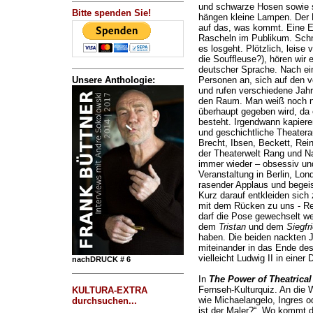
und schwarze Hosen sowie 
Bitte spenden Sie!
hängen kleine Lampen. Der 
auf das, was kommt. Eine E
Rascheln im Publikum. Schn
es losgeht. Plötzlich, leise 
die Souffleuse?), hören wir 
deutscher Sprache. Nach ein
Unsere Anthologie:
Personen an, sich auf den 
und rufen verschiedene Jah
den Raum. Man weiß noch ni
überhaupt gegeben wird, da 
besteht. Irgendwann kapier
und geschichtliche Theatera
Brecht, Ibsen, Beckett, Reinh
der Theaterwelt Rang und N
immer wieder – obsessiv und
Veranstaltung in Berlin, Lo
rasender Applaus und begeis
Kurz darauf entkleiden sic
mit dem Rücken zu uns - Re
darf die Pose gewechselt w
dem
Tristan
und dem
Siegfr
haben. Die beiden nackten 
miteinander in das Ende des
vielleicht Ludwig II in einer 
nachDRUCK # 6
In
The Power of Theatrica
Fernseh-Kulturquiz. An die 
KULTURA-EXTRA
wie Michaelangelo, Ingres o
durchsuchen...
ist der Maler?“ „Wo kommt 