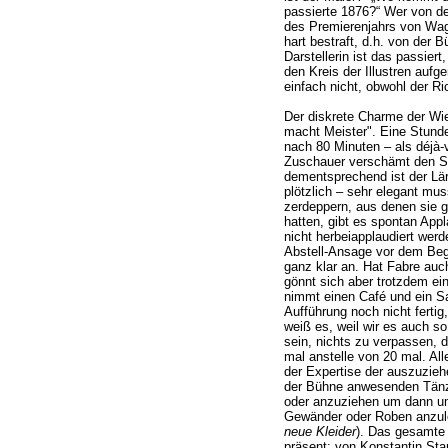
passierte 1876?“ Wer von de
des Premierenjahrs von Wa
hart bestraft, d.h. von der 
Darstellerin ist das passiert
den Kreis der Illustren auf
einfach nicht, obwohl der Ric
Der diskrete Charme der Wi
macht Meister". Eine Stunde
nach 80 Minuten – als déjà-v
Zuschauer verschämt den Saa
dementsprechend ist der Lä
plötzlich – sehr elegant mu
zerdeppern, aus denen sie g
hatten, gibt es spontan App
nicht herbeiapplaudiert werd
Abstell-Ansage vor dem Beg
ganz klar an. Hat Fabre au
gönnt sich aber trotzdem ei
nimmt einen Café und ein S
Aufführung noch nicht fertig,
weiß es, weil wir es auch s
sein, nichts zu verpassen, 
mal anstelle von 20 mal. Al
der Expertise der auszuzie
der Bühne anwesenden Tänze
oder anzuziehen um dann um
Gewänder oder Roben anzul
neue Kleider
). Das gesamte
präsent: von Konstantin Stan