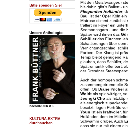
Mit den
Meistersingern
ste
Bitte spenden Sie!
bis dahin gibt’s Ballett -
Fliegenden Holländer
, d
Bau, ist der Oper Köln ei
Matrose stimmt zunächst m
trällert im Foyer ein unte
Seemannsgarn - und die K
Unsere Anthologie:
Später wird ihnen das
Gür
Schüller
das Fürchten leh
Schattierungen über dem Z
Vernichtungsschlag, schill
Farben. Der Klang ist präs
Tempi bleibt genügend Raum
glauben, dass Schüller, de
Spätromantik offenbart, a
der Dresdner Staatsoperett
Auch der homogen schmet
zusammengetrommelte Sch
offen. Ob
Diane Pilcher
al
Woldt
als spielwitziger, 
Jeongki Cho
als hitzköp
als energisch zupackender 
nachDRUCK # 6
besetzt, legen Porträts vo
Youn
ist ein kraftvoller, f
Holländer, dem im Mittelte
KULTURA-EXTRA
Schwamm drüber. Auch
E
durchsuchen...
dass sie nur mit einem ein