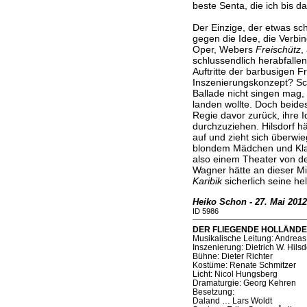
beste Senta, die ich bis da
Der Einzige, der etwas sch
gegen die Idee, die Verbi
Oper, Webers
Freischütz
,
schlussendlich herabfallen
Auftritte der barbusigen F
Inszenierungskonzept? Sch
Ballade nicht singen mag, 
landen wollte. Doch beides
Regie davor zurück, ihre 
durchzuziehen. Hilsdorf hän
auf und zieht sich überwi
blondem Mädchen und Klab
also einem Theater von de
Wagner hätte an dieser M
Karibik
sicherlich seine he
Heiko Schon - 27. Mai 2012
ID 5986
DER FLIEGENDE HOLLÄNDER (
Musikalische Leitung: Andreas
Inszenierung: Dietrich W. Hilsd
Bühne: Dieter Richter
Kostüme: Renate Schmitzer
Licht: Nicol Hungsberg
Dramaturgie: Georg Kehren
Besetzung:
Daland … Lars Woldt