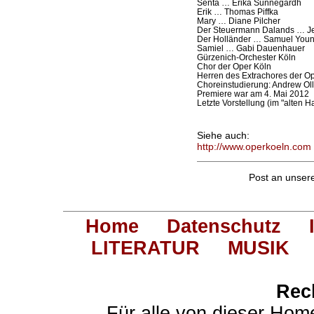
Senta … Erika Sunnegårdh
Erik … Thomas Piffka
Mary … Diane Pilcher
Der Steuermann Dalands … J
Der Holländer … Samuel You
Samiel … Gabi Dauenhauer
Gürzenich-Orchester Köln
Chor der Oper Köln
Herren des Extrachores der O
Choreinstudierung: Andrew Oll
Premiere war am 4. Mai 2012
Letzte Vorstellung (im "alten H
Siehe auch:
http://www.operkoeln.com
Post an unse
Home
Datenschutz
LITERATUR
MUSIK
Rec
Für alle von dieser Hom