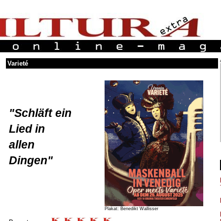
Varieté
"Schläft ein
Lied in
allen
Dingen"
Plakat: Benedikt Wallisser