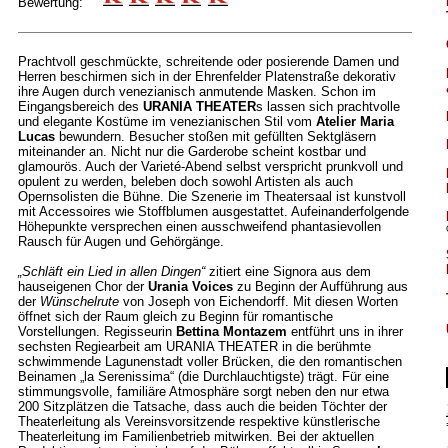
Bewertung:
Prachtvoll geschmückte, schreitende oder posierende Damen und
Herren beschirmen sich in der Ehrenfelder Platenstraße dekorativ
ihre Augen durch venezianisch anmutende Masken. Schon im
Eingangsbereich des
URANIA THEATER
s lassen sich prachtvolle
und elegante Kostüme im venezianischen Stil vom
Atelier Maria
Lucas
bewundern. Besucher stoßen mit gefüllten Sektgläsern
miteinander an. Nicht nur die Garderobe scheint kostbar und
glamourös. Auch der Varieté-Abend selbst verspricht prunkvoll und
opulent zu werden, beleben doch sowohl Artisten als auch
Opernsolisten die Bühne. Die Szenerie im Theatersaal ist kunstvoll
mit Accessoires wie Stoffblumen ausgestattet. Aufeinanderfolgende
Höhepunkte versprechen einen ausschweifend phantasievollen
Rausch für Augen und Gehörgänge.
„Schläft ein Lied in allen Dingen“
zitiert eine Signora aus dem
hauseigenen Chor der
Urania Voices
zu Beginn der Aufführung aus
der
Wünschelrute
von Joseph von Eichendorff. Mit diesen Worten
öffnet sich der Raum gleich zu Beginn für romantische
Vorstellungen. Regisseurin
Bettina Montazem
entführt uns in ihrer
sechsten Regiearbeit am URANIA THEATER in die berühmte
schwimmende Lagunenstadt voller Brücken, die den romantischen
Beinamen „la Serenissima“ (die Durchlauchtigste) trägt. Für eine
stimmungsvolle, familiäre Atmosphäre sorgt neben den nur etwa
200 Sitzplätzen die Tatsache, dass auch die beiden Töchter der
Theaterleitung als Vereinsvorsitzende respektive künstlerische
Theaterleitung im Familienbetrieb mitwirken. Bei der aktuellen