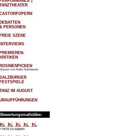
PERFORMANCE |
TANZTHEATER
CASTORFOPERN
DEBATTEN
& PERSONEN
FREIE SZENE
INTERVIEWS
PREMIEREN-
KRITIKEN
ROSINENPICKEN
Glossen von Andre Sokolowski
SALZBURGER
FESTSPIELE
TANZ IM AUGUST
URAUFFÜHRUNGEN
Bewertungsmaßstäbe:
= nicht zu toppen