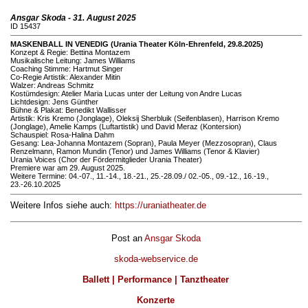
Ansgar Skoda - 31. August 2025
ID 15437
MASKENBALL IN VENEDIG (Urania Theater Köln-Ehrenfeld, 29.8.2025)
Konzept & Regie: Bettina Montazem
Musikalische Leitung: James Williams
Coaching Stimme: Hartmut Singer
Co-Regie Artistik: Alexander Mitin
Walzer: Andreas Schmitz
Kostümdesign: Atelier Maria Lucas unter der Leitung von Andre Lucas
Lichtdesign: Jens Günther
Bühne & Plakat: Benedikt Wallisser
Artistik: Kris Kremo (Jonglage), Oleksij Sherbluik (Seifenblasen), Harrison Kremo
(Jonglage), Amelie Kamps (Luftartistik) und David Meraz (Kontersion)
Schauspiel: Rosa-Halina Dahm
Gesang: Lea-Johanna Montazem (Sopran), Paula Meyer (Mezzosopran), Claus
Renzelmann, Ramon Mundin (Tenor) und James Williams (Tenor & Klavier)
Urania Voices (Chor der Fördermitglieder Urania Theater)
Premiere war am 29. August 2025.
Weitere Termine: 04.-07., 11.-14., 18.-21., 25.-28.09./ 02.-05., 09.-12., 16.-19.,
23.-26.10.2025
Weitere Infos siehe auch:
https://uraniatheater.de
Post an
Ansgar Skoda
skoda-webservice.de
Ballett | Performance | Tanztheater
Konzerte