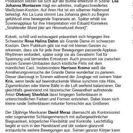
Produktion setzen sie sich auf der Bühne effektvoll in Szene:
Lea
Johanna Montazem
trägt ein adrettes, maßgeschneidertes
Weißclown-Kostüm. Auf ihren Hut ist ein silberner Halbmond
befestigt. Als La Luna stimmt Lea Johanna gleich zu Beginn
gefühlvoll eine bewegende Sopranarie an. Später erhält sie
Szenenapplaus für ihre Interpretation von Eduard Künnekes
„Strahlender Mond (der am Himmelszelt thront)“
.
Kokett, schrill und extravagant präsentiert sich hingegen ihre
Schwester
Rosa Halina Dahm
als Grande Dame im schwarzen
Kostüm. Dem Publikum gibt sie mal mit kleinen Gesten zu
erkennen, dass sie für jede ihrer Bewegungen passende Applaus-
Rhythmen einfordert, später sorgt sie als Gevatterin Tod für
Spannung und lärmendes Entsetzen. Auch provoziert sie zwischen
kurzen Szenen-Umbauten durch köstliche Flirts mit dem
männlichen Cast. Insbesondere
Harrison Kremo
weiß die
Annäherungsversuche der Grande Dame wunderbar zu parieren.
Dieser überzeugt in Szenen während der Jonglage mit seinem Vater
Kris
, wenn beide auf beeindruckende Weise synchron rote Hüte,
Zigarrenkisten oder kleine Bälle in die Luft werfend balancieren. Der
gleichfalls gewinnend mit tänzerischer Gewandheit auftretende
Artist
Olekseij Sherbluk
lässt hingegen Seifenblasen in
unterschiedlichen Farben und Formen entstehen. Dabei lösen sich
kleine runde Seifenblasen mitunter formschön aus Größeren.
Der 19jährige Mexikaner
David Meraz
überrascht als Kontorsionist
oder sogenannter Schlangenmensch mit außergewöhnlicher
Biegsamkeit, körperlicher Flexibilität und Kontrolle. Leichtfüßig
begibt er sich in den Handstand und übt sodann glanzvoll
erstaunliche weitere Bewegungen aus. Seinen ganzen Körper kann