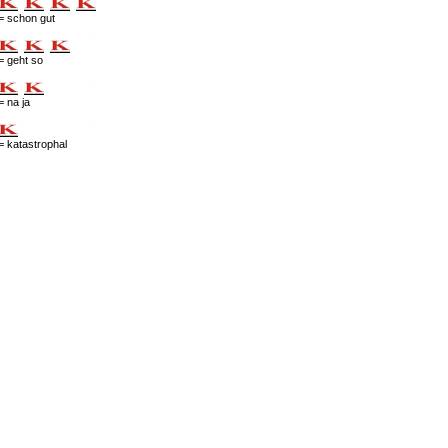
= schon gut
= geht so
= na ja
= katastrophal