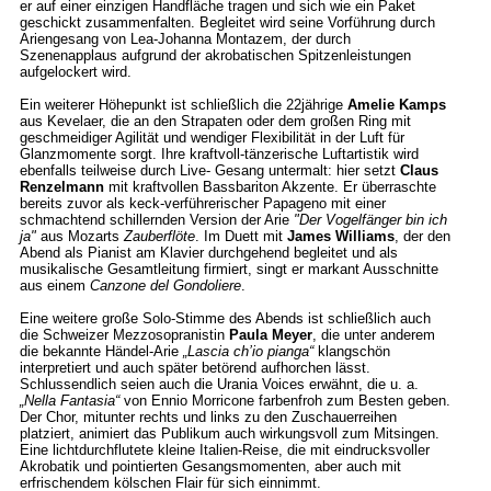
er auf einer einzigen Handfläche tragen und sich wie ein Paket
geschickt zusammenfalten. Begleitet wird seine Vorführung durch
Ariengesang von Lea-Johanna Montazem, der durch
Szenenapplaus aufgrund der akrobatischen Spitzenleistungen
aufgelockert wird.
Ein weiterer Höhepunkt ist schließlich die 22jährige
Amelie Kamps
aus Kevelaer, die an den Strapaten oder dem großen Ring mit
geschmeidiger Agilität und wendiger Flexibilität in der Luft für
Glanzmomente sorgt. Ihre kraftvoll-tänzerische Luftartistik wird
ebenfalls teilweise durch Live- Gesang untermalt: hier setzt
Claus
Renzelmann
mit kraftvollen Bassbariton Akzente. Er überraschte
bereits zuvor als keck-verführerischer Papageno mit einer
schmachtend schillernden Version der Arie
"Der Vogelfänger bin ich
ja"
aus Mozarts
Zauberflöte
. Im Duett mit
James Williams
, der den
Abend als Pianist am Klavier durchgehend begleitet und als
musikalische Gesamtleitung firmiert, singt er markant Ausschnitte
aus einem
Canzone del Gondoliere
.
Eine weitere große Solo-Stimme des Abends ist schließlich auch
die Schweizer Mezzosopranistin
Paula Meyer
, die unter anderem
die bekannte Händel-Arie
„Lascia ch’io pianga“
klangschön
interpretiert und auch später betörend aufhorchen lässt.
Schlussendlich seien auch die Urania Voices erwähnt, die u. a.
„Nella Fantasia“
von Ennio Morricone farbenfroh zum Besten geben.
Der Chor, mitunter rechts und links zu den Zuschauerreihen
platziert, animiert das Publikum auch wirkungsvoll zum Mitsingen.
Eine lichtdurchflutete kleine Italien-Reise, die mit eindrucksvoller
Akrobatik und pointierten Gesangsmomenten, aber auch mit
erfrischendem kölschen Flair für sich einnimmt.