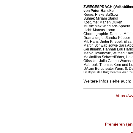
ZWIEGESPRÄCH (Volksbühne B
von Peter Handke
Regie: Rieke Süßkow
Bühne: Mirjam Stängl
Kostüme: Marlen Duken
Musik: Max Windisch-Spoerk
Licht: Marcus Loran
Choreographie: Daniela Mühl
Dramaturgie: Sandra Küpper
Mit: Hans Dieter Knebel, Elis
Martin Schwab sowie Sara Abci,
Gerstmann, Hannah Lou Harriso
Marko Jovanovic, Wilfried Kov
Maximilian Schwertführer, Heid
Gässsler, Julia Carina Wachsm
Mabrouk, Thomas Kern und Le
UA am Burgtheater Wien: 8. 
Gastspiel des Burgtheaters Wien 
Weitere Infos siehe auch:
https://
Premieren (an