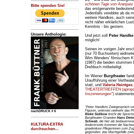
schönen Tage von Aranjuez
Bitte spenden Sie!
das erstgenannte bedeutend 
Jedenfalls verebbte ab da m
weitere Handkes, auch seine
nicht näher erklärlichen Lus
Kenntnis - bis gestern.
Unsere Anthologie:
Und jetzt soll
Peter Handke
möglich!
Seinen im vorigen Jahr ers
(nur 70 Buchseiten) widmete
Wim Wenders' filmischem 
(1987) die beiden stummen 
Drehbuch mitbeteiligt.
Im Wiener
Burgtheater
fand
Uraufführung einer Vertheat
statt, und
Valeria Heintges
THEATERTREFFEN (aprop
Inszenierungen"
)
statementet
"Peter Handkes
Zwiegespräch
ve
Figuren, umkreist vielmehr das P
nachDRUCK # 6
Rieke Süßkow
bricht die Sprechak
Burgtheater-Granden
Hans Diete
Schwab
, die hier als bedauerns
KULTURA-EXTRA
Andererseits kommen die Nachw
durchsuchen...
gnadenlose Pflegerinnen zum Zug
gegenüber, das Machtgefälle zwi