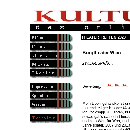
THEATERTREFFEN 2023
Burgtheater Wien
ZWIEGESPRÄCH
Bewertung:
Mein Lieblingshandke ist und
tausendseitiger Klopper
Mei
ich vor knapp 20 Jahren, ku
sowas gab's da noch!) herau
und also Wort für Wort, und 
Jahre später, 2007 und 201
BE - und zwar die uraufgefü