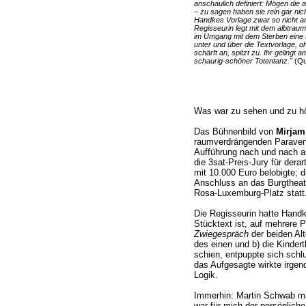
anschaulich definiert: Mögen die a
– zu sagen haben sie rein gar nich
Handkes Vorlage zwar so nicht an
Regisseurin legt mit dem albtrau
im Umgang mit dem Sterben eine s
unter und über die Textvorlage, 
schärft an, spitzt zu. Ihr gelingt
schaurig-schöner Totentanz."
(Que
Was war zu sehen und zu h
Das Bühnenbild von
Mirjam
raumverdrängenden Paravent,
Aufführung nach und nach aus
die 3sat-Preis-Jury für derar
mit 10.000 Euro belobigte; di
Anschluss an das Burgtheat
Rosa-Luxemburg-Platz statt
Die Regisseurin hatte Handke
Stücktext ist, auf mehrere P
Zwiegespräch
der beiden Al
des einen und b) die Kinder
schien, entpuppte sich schlu
das Aufgesagte wirkte irgend
Logik.
Immerhin: Martin Schwab ma
war für mich der persönlich