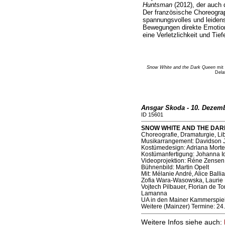
Huntsman
(2012), der auch d
Der französische Choreograp
spannungsvolles und leidens
Bewegungen direkte Emotio
eine Verletzlichkeit und Tief
Snow White and the Dark Queen
mit 
Dela
Ansgar Skoda - 10. Dezem
ID 15601
SNOW WHITE AND THE DARK Q
Choreografie, Dramaturgie, Lib
Musikarrangement: Davidson 
Kostümedesign: Adriana Mortell
Kostümanfertigung: Johanna I
Videoprojektion: Réne Zensen
Bühnenbild: Martin Opelt
Mit: Mélanie André, Alice Ballia
Zofia Wara-Wasowska, Laurie P
Vojtech Pilbauer, Florian de T
Lamanna
UA in den Mainer Kammerspiel
Weitere (Mainzer) Termine: 24.
Weitere Infos siehe auch: