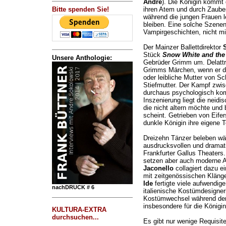
André
). Die Königin kommt 
Bitte spenden Sie!
ihren Atem und durch Zauber
während die jungen Frauen l
bleiben. Eine solche Szenenf
Vampirgeschichten, nicht 
Der Mainzer Ballettdirektor
S
Stück
Snow White and the
Unsere Anthologie:
Gebrüder Grimm um. Delattre 
Grimms Märchen, wenn er die
oder leibliche Mutter von Sc
Stiefmutter. Der Kampf zwis
durchaus psychologisch kom
Inszenierung liegt die neidi
die nicht altern möchte un
scheint. Getrieben von Eifer
dunkle Königin ihre eigene T
Dreizehn Tänzer beleben wä
ausdrucksvollen und dramat
Frankfurter Gallus Theaters.
setzen aber auch moderne 
Jaconello
collagiert dazu e
mit zeitgenössischen Klän
Ide
fertigte viele aufwendig
nachDRUCK # 6
italienische Kostümdesigne
Kostümwechsel während der 
insbesondere für die Königin
KULTURA-EXTRA
durchsuchen...
Es gibt nur wenige Requisit