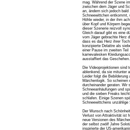
mag. Während der Szene im
zwischen dem Jäger und Sc
an, ändern sich jedoch bald
Schneewittchen entkommt, un
Höhle wieder, in der ihm ac
über Kopf und Körpern bege
dieser Szenerie reizvoll syn
Gleich darauf gibt es eine 
vom Jäger gebrachte Herz de
dass es das Herz ihrer Tocht
konzipierte Delattre als sie
einer Pause im zweiten Teil h
karnevalesken Kleidungsacc
ausstaffiert das Geschehen.
Die Videoprojektionen sind t
ablenkend, da sie mitunter a
Leider folgt die Bebilderung
Märchenlogik. So scheinen 
durcheinander geraten. Wir 
Schneeanhäufungen und spä
und die sieben Freaks leich
schlafen. Einige Szenen sp
Schneewittchens unzählige 
Der Wunsch nach Schönheit 
Verlust von Attraktivität ist
neue Versionen des Märchens
der selbst zwölf Jahre Solo
inspirierte der US-amerikan