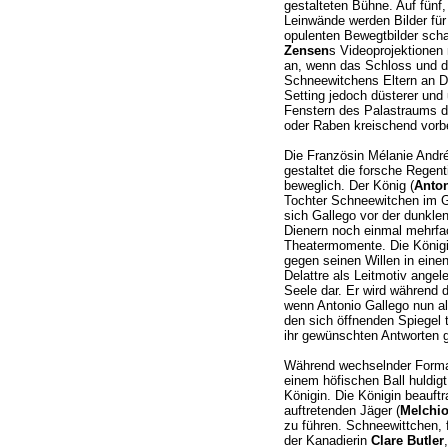
gestalteten Bühne. Auf fünf,
Leinwände werden Bilder für 
opulenten Bewegtbilder sch
Zensen
s Videoprojektionen
an, wenn das Schloss und d
Schneewitchens Eltern an Di
Setting jedoch düsterer und 
Fenstern des Palastraums d
oder Raben kreischend vorbe
Die Französin Mélanie André
gestaltet die forsche Regent
beweglich. Der König (
Anton
Tochter Schneewitchen im G
sich Gallego vor der dunkle
Dienern noch einmal mehrfa
Theatermomente. Die Königin
gegen seinen Willen in einen
Delattre als Leitmotiv angele
Seele dar. Er wird während d
wenn Antonio Gallego nun a
den sich öffnenden Spiegel tr
ihr gewünschten Antworten g
Während wechselnder Forma
einem höfischen Ball huldigt
Königin. Die Königin beauft
auftretenden Jäger (
Melchio
zu führen. Schneewittchen, 
der Kanadierin
Clare Butler