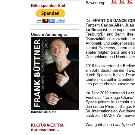
Bewertung:
Bitte spenden Sie!
Die
FRANTICS DANCE CO
Tänzern
Carlos Aller, Juan
La Rosa
) ist eine experime
Freiburg/Br. und Berlin. Ihr
Unsere Anthologie:
"Spezialitäten" konzentriere
Akrobatik und zeitgenössisc
sie mit
Praesens
, ihrem er
später folgten
Senz
und erst
Deutschland und Nordmazed
2016 finanzierten die Berlin
ein Jahr darauf bei den Tanz
durch Spanien, Italien, Deu
tourten - daraufhin arbeitet
Les petite choses zusamme
Im Jahr 2019 entstand
Last
Festivals “Tanztage Chania”
Space
(einem Ausschnitt au
den ersten Preis in Burgos-
34. internationalen Wettbew
nachDRUCK # 6
auch zum MASH-Wettbewerb 
Was geht ab in
Last Space
?
KULTURA-EXTRA
durchsuchen...