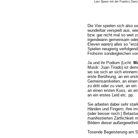
Last Space
mit der Frantics Danc
Die Vier spielen sich also se
wunderbar verspielt aus, wi
bzw. gar nicht mal so weit z
irgendwann gemeinsam oder j
Eleven waren) alles so "erzä
Spielen neugierig verfolge
Frohsinn sondergleichen vors
Ja und ihr Podium (Licht:
Ma
Musik: Juan Tirado) ist demn
wo sie sich an sich erinnern
erste Berührung, an ein erst
Gemeinsamkeiten, an einen 
zu dritt oder zu viert, an e
an einen ersten Kuss, an ein
an ein erstes Leid etc. pp.
Sie arbeiten dabei sehr star
Händen und Fingern; ihre i
(oder besser noch:) Betastu
manifestierten Zärtlichkeit 
Bildern dieser außergewöhnl
Tosende Begeisterung am S