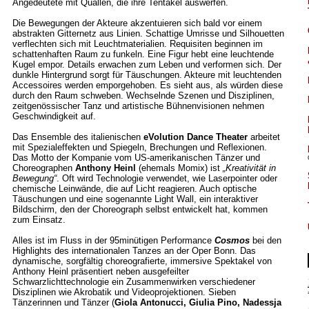
Angedeutete mit Quallen, die ihre Tentakel auswerfen.
Die Bewegungen der Akteure akzentuieren sich bald vor einem
abstrakten Gitternetz aus Linien. Schattige Umrisse und Silhouetten
verflechten sich mit Leuchtmaterialien. Requisiten beginnen im
schattenhaften Raum zu funkeln. Eine Figur hebt eine leuchtende
Kugel empor. Details erwachen zum Leben und verformen sich. Der
dunkle Hintergrund sorgt für Täuschungen. Akteure mit leuchtenden
Accessoires werden emporgehoben. Es sieht aus, als würden diese
durch den Raum schweben. Wechselnde Szenen und Disziplinen,
zeitgenössischer Tanz und artistische Bühnenvisionen nehmen
Geschwindigkeit auf.
Das Ensemble des italienischen
eVolution Dance Theater
arbeitet
mit Spezialeffekten und Spiegeln, Brechungen und Reflexionen.
Das Motto der Kompanie vom US-amerikanischen Tänzer und
Choreographen
Anthony Heinl
(ehemals Momix) ist
„Kreativität in
Bewegung“
. Oft wird Technologie verwendet, wie Laserpointer oder
chemische Leinwände, die auf Licht reagieren. Auch optische
Täuschungen und eine sogenannte Light Wall, ein interaktiver
Bildschirm, den der Choreograph selbst entwickelt hat, kommen
zum Einsatz.
Alles ist im Fluss in der 95minütigen Performance
Cosmos
bei den
Highlights des internationalen Tanzes an der Oper Bonn. Das
dynamische, sorgfältig choreografierte, immersive Spektakel von
Anthony Heinl präsentiert neben ausgefeilter
Schwarzlichttechnologie ein Zusammenwirken verschiedener
Disziplinen wie Akrobatik und Videoprojektionen. Sieben
Tänzerinnen und Tänzer (
Giola Antonucci, Giulia Pino, Nadessja