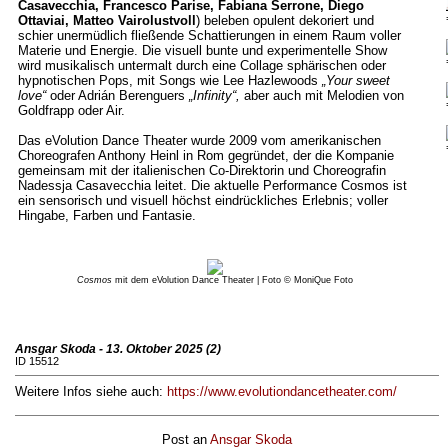
Casavecchia, Francesco Parise, Fabiana Serrone, Diego
Ottaviai, Matteo Vairolustvoll
) beleben opulent dekoriert und
schier unermüdlich fließende Schattierungen in einem Raum voller
Materie und Energie. Die visuell bunte und experimentelle Show
wird musikalisch untermalt durch eine Collage sphärischen oder
hypnotischen Pops, mit Songs wie Lee Hazlewoods
„Your sweet
love“
oder Adrián Berenguers
„Infinity“,
aber auch mit Melodien von
Goldfrapp oder Air.
Das eVolution Dance Theater wurde 2009 vom amerikanischen
Choreografen Anthony Heinl in Rom gegründet, der die Kompanie
gemeinsam mit der italienischen Co-Direktorin und Choreografin
Nadessja Casavecchia leitet. Die aktuelle Performance Cosmos ist
ein sensorisch und visuell höchst eindrückliches Erlebnis; voller
Hingabe, Farben und Fantasie.
Cosmos
mit dem eVolution Dance Theater | Foto © MoniQue Foto
Ansgar Skoda - 13. Oktober 2025 (2)
ID 15512
Weitere Infos siehe auch:
https://www.evolutiondancetheater.com/
Post an
Ansgar Skoda