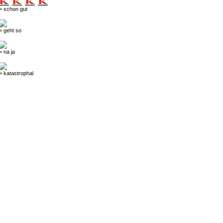
= schon gut
= geht so
= na ja
= katastrophal