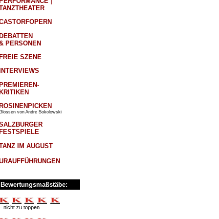
PERFORMANCE |
TANZTHEATER
CASTORFOPERN
DEBATTEN
& PERSONEN
FREIE SZENE
INTERVIEWS
PREMIEREN-
KRITIKEN
ROSINENPICKEN
Glossen von Andre Sokolowski
SALZBURGER
FESTSPIELE
TANZ IM AUGUST
URAUFFÜHRUNGEN
Bewertungsmaßstäbe:
= nicht zu toppen