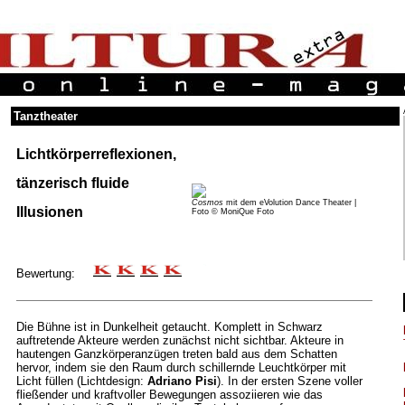
Tanztheater
Lichtkörperreflexionen,
tänzerisch fluide
Cosmos
mit dem eVolution Dance Theater |
Illusionen
Foto © MoniQue Foto
Bewertung:
Die Bühne ist in Dunkelheit getaucht. Komplett in Schwarz
auftretende Akteure werden zunächst nicht sichtbar. Akteure in
hautengen Ganzkörperanzügen treten bald aus dem Schatten
hervor, indem sie den Raum durch schillernde Leuchtkörper mit
Licht füllen (Lichtdesign:
Adriano Pisi
). In der ersten Szene voller
fließender und kraftvoller Bewegungen assoziieren wie das