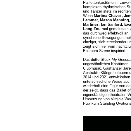
Paillettenkostümen – zuweil
komplexen rhythmischen Str
und Tänzer stets im rechte
Wenn
Martina Chavez, Jem
Lammer, Mason Manning, 
Martínez, Ian Sanford, E
Long Zou
mal gemeinsam w
das durchweg effektvoll an. D
synchrone Bewegungen mehr
einziger, sich streckender u
zeigt sich hier vom nachtcl
Ballroom-Szene inspiriert.
Das dritte Stück
My Generat
ungewöhnlichen Kostümen, 
Clubmusik. Gasttänzer
Jar
Abstrakte Klänge befeuern 
2014 und 2021 entwickelten 
unterschiedliche Weise auch
wiederholt eine Figur von d
der zeigt, dass das Ballet o
eigenständigen theatralen Vi
Umsetzung von Virginia Wo
Publikum Standing Ovations 