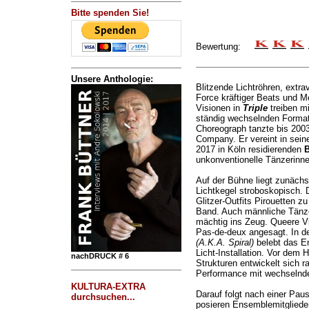
Bitte spenden Sie!
Bewertung:
Unsere Anthologie:
Blitzende Lichtröhren, extr
Force kräftiger Beats und 
Visionen in
Triple
treiben mi
ständig wechselnden Format
Choreograph tanzte bis 2003 
Company. Er vereint in sei
2017 in Köln residierenden
unkonventionelle Tänzerinn
Auf der Bühne liegt zunächs
Lichtkegel stroboskopisch. 
Glitzer-Outfits Pirouetten 
Band. Auch männliche Tänze
mächtig ins Zeug. Queere Vie
Pas-de-deux angesagt. In de
(A.K.A. Spiral)
belebt das En
Licht-Installation. Vor dem 
nachDRUCK # 6
Strukturen entwickelt sich ra
Performance mit wechselnd
KULTURA-EXTRA
Darauf folgt nach einer Pau
durchsuchen...
posieren Ensemblemitglieder