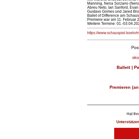
Manning, Nena Sorzano (Nenas
Abreu Neto, Ian Sanford, Eva
Gustavo Gomes und Jared Br
Ballet of Difference am Schaus
Premiere war am 11. Februar 
Weitere Termine: 01.-03.04.20
https://www.schauspiel.koeln/
Pos
sko
Ballett | 
Premieren (an
Hat Ihn
Unterstütze