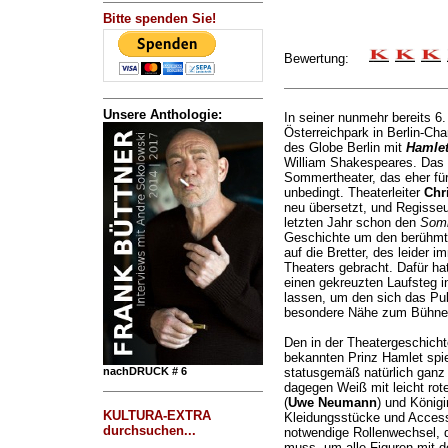
Bitte spenden Sie!
Bewertung:
Unsere Anthologie:
In seiner nunmehr bereits 6
Österreichpark in Berlin-Ch
des Globe Berlin mit
Hamle
William Shakespeares. Das 
Sommertheater, das eher für
unbedingt. Theaterleiter
Chr
neu übersetzt, und Regisse
letzten Jahr schon den
Somm
Geschichte um den berühmt
auf die Bretter, des leider i
Theaters gebracht. Dafür h
einen gekreuzten Laufsteg i
lassen, um den sich das Pu
besondere Nähe zum Bühne
Den in der Theatergeschicht
bekannten Prinz Hamlet spi
nachDRUCK # 6
statusgemäß natürlich ganz
dagegen Weiß mit leicht rot
(
Uwe Neumann
) und Königi
KULTURA-EXTRA
Kleidungsstücke und Access
durchsuchen...
notwendige Rollenwechsel, 
muss, um alle Figuren mit 