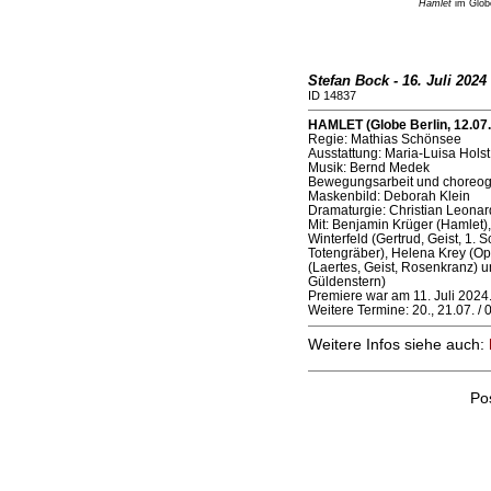
Hamlet
im Globe
Stefan Bock - 16. Juli 2024
ID 14837
HAMLET (Globe Berlin, 12.07
Regie: Mathias Schönsee
Ausstattung: Maria-Luisa Hols
Musik: Bernd Medek
Bewegungsarbeit und choreogr
Maskenbild: Deborah Klein
Dramaturgie: Christian Leonar
Mit: Benjamin Krüger (Hamlet)
Winterfeld (Gertrud, Geist, 1. 
Totengräber), Helena Krey (Oph
(Laertes, Geist, Rosenkranz) u
Güldenstern)
Premiere war am 11. Juli 2024
Weitere Termine: 20., 21.07. / 0
Weitere Infos siehe auch:
Po