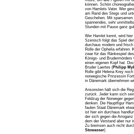
können. Schön choreografier
von Hamlets Vater. Wer gerad
am Rand des Stegs und unter
Geschehen. Mit sparsamen M
spannendes, sehr unmittelba
Stunden mit Pause ganz gut 
Wer
Hamlet
kennt, wird hier
Szenisch folgt das Spiel de
durchaus modern und frisch 
Rolle der Ophelia erfahren.
zwar für das Ränkespiel des
Königs- und Brudermörders 
einen eigenen Kopf hat. Doc
Bruder Laertes (
Philipp My
Rolle gibt Helena Krey noch
norwegische Prinzessin Fort
in Dänemark übernehmen wi
Ansonsten hält sich die Reg
zurück. Jeder kann sich se
Feldzug der Norweger gegen 
denken. Die Hauptfigur Haml
faulen Staat Dänemark etwas 
ist hier ein durchaus handl
der sich gegen die Arrogan
dem der Verstand aber nur i
Zu bremsen auch nicht durch
Stowasser
).