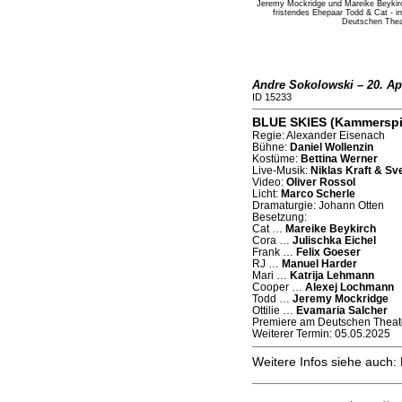
Jeremy Mockridge und Mareike Beykirc
fristendes Ehepaar Todd & Cat - 
Deutschen Theat
Andre Sokolowski – 20. Apr
ID 15233
BLUE SKIES (Kammerspie
Regie: Alexander Eisenach
Bühne:
Daniel Wollenzin
Kostüme:
Bettina Werner
Live-Musik:
Niklas Kraft & Sv
Video:
Oliver Rossol
Licht:
Marco Scherle
Dramaturgie: Johann Otten
Besetzung:
Cat …
Mareike Beykirch
Cora …
Julischka Eichel
Frank …
Felix Goeser
RJ …
Manuel Harder
Mari …
Katrija Lehmann
Cooper …
Alexej Lochmann
Todd …
Jeremy Mockridge
Ottilie …
Evamaria Salcher
Premiere am Deutschen Theate
Weiterer Termin: 05.05.2025
Weitere Infos siehe auch: