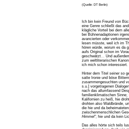
(Quelle: DT Berlin)
Ich bin kein Freund von Büc
eine Genre schließt das and
klägliche Vorteil bei dem all
bei Bühnenadaptionen irgen
avancierten oder verkomme
lesen müsste, weil ich im T
hören würde, worum es da g
aufs Original schon im Vorau
geschwätzt… Und außerdem z
zum weltliterarischen Kanon
ich mich schon interessiert.
Hinter dem Titel seiner so 
satte Ironie und böse Bitter
zusammengesuchten und vo
s.u.] vorgetragenen Dialog
nach das allumfassend Desp
familienklimatischen Sinne; 
Kalifornien zu heiß, hie d
drohten also Waldbrände, u
die hie und da beheimateten
zwischenmenschlichen Ges
Himmel”
; hie und da kein L
Das alles hörte sich teils l