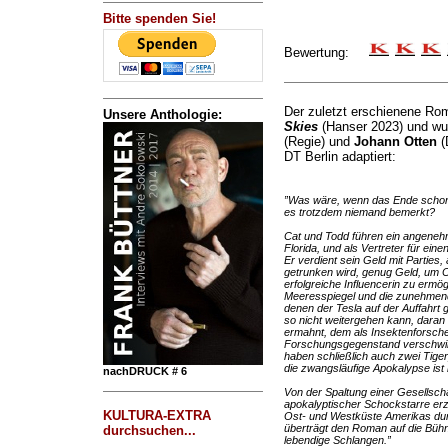
Bitte spenden Sie!
Bewertung:
Der zuletzt erschienene R
Unsere Anthologie:
Skies
(Hanser 2023) und wu
(Regie) und
Johann Otten
(
DT Berlin adaptiert:
”Was wäre, wenn das Ende schon 
es trotzdem niemand bemerkt?
Cat und Todd führen ein angenehm
Florida, und als Vertreter für e
Er verdient sein Geld mit Parties
getrunken wird, genug Geld, um C
erfolgreiche Influencerin zu ermö
Meeresspiegel und die zunehmen
denen der Tesla auf der Auffahrt
so nicht weitergehen kann, daran
ermahnt, dem als Insektenforscher
Forschungsgegenstand verschwin
haben schließlich auch zwei Tiger
die zwangsläufige Apokalypse ist
nachDRUCK # 6
Von der Spaltung einer Gesellsch
apokalyptischer Schockstarre erzä
KULTURA-EXTRA
Ost- und Westküste Amerikas durc
überträgt den Roman auf die Bühn
durchsuchen...
lebendige Schlangen.”