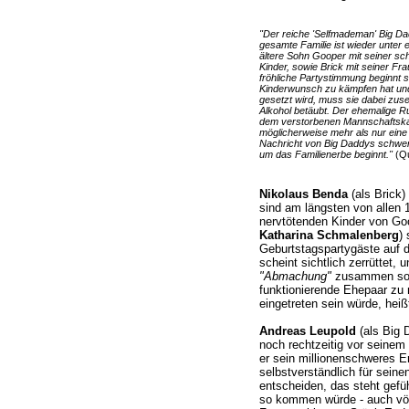
"Der reiche 'Selfmademan' Big Dad
gesamte Familie ist wieder unter 
ältere Sohn Gooper mit seiner s
Kinder, sowie Brick mit seiner Fra
fröhliche Partystimmung beginnt 
Kinderwunsch zu kämpfen hat und 
gesetzt wird, muss sie dabei zus
Alkohol betäubt. Der ehemalige R
dem verstorbenen Mannschaftska
möglicherweise mehr als nur ein
Nachricht von Big Daddys schwer
um das Familienerbe beginnt."
(Qu
Nikolaus Benda
(als Brick)
sind am längsten von allen 11
nervtötenden Kinder von Go
Katharina Schmalenberg
)
Geburtstagspartygäste auf 
scheint sichtlich zerrüttet, u
"Abmachung"
zusammen sola
funktionierende Ehepaar zu m
eingetreten sein würde, heiß
Andreas Leupold
(als Big 
noch rechtzeitig vor seine
er sein millionenschweres E
selbstverständlich für sein
entscheiden, das steht gefü
so kommen würde - auch völ