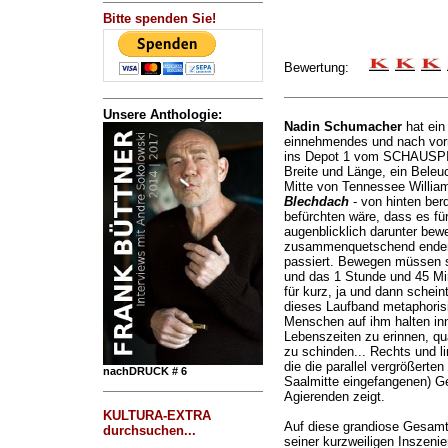
Bitte spenden Sie!
Bewertung:
Unsere Anthologie:
Nadin Schumacher
hat ein
einnehmendes und nach vorn
ins Depot 1 vom SCHAUSPIEL
Breite und Länge, ein Beleuc
Mitte von Tennessee Willia
Blechdach
- von hinten ber
befürchten wäre, dass es für
augenblicklich darunter bew
zusammenquetschend enden 
passiert. Bewegen müssen si
und das 1 Stunde und 45 Min
für kurz, ja und dann scheint
dieses Laufband metaphorisie
Menschen auf ihm halten inn
Lebenszeiten zu erinnen, qua
zu schinden... Rechts und l
die die parallel vergrößerte
nachDRUCK # 6
Saalmitte eingefangenen) G
Agierenden zeigt.
KULTURA-EXTRA
Auf diese grandiose Gesam
durchsuchen...
seiner kurzweiligen Inszeni