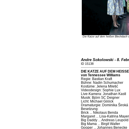
Die Katze auf dem heißen Blechdach
v
Andre Sokolowski - 8. Feb
ID 15138
DIE KATZE AUF DEM HEISSEN
von Tennessee Williams
Regie: Bastian Kraft
Bühne: Nadin Schumacher
Kostüme: Jelena Miletić
Videodesign: Sophie Lux
Live-Kamera: Jonathan Kastl
Musik: Björn SC Deigner
Licht: Michael Gööck
Dramaturgie: Dominika Široká
Besetzung:
Brick ... Nikolaus Benda
Margaret ... Lisa­-Katrina Mayer
Big Daddy ... Andreas Leupold
Big Mama ... Birgit Walter
Gooper ... Johannes Benecke