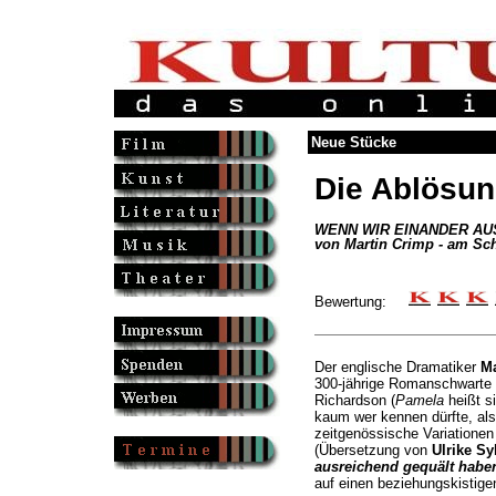
Neue Stücke
Die Ablösu
WENN WIR EINANDER AU
von Martin Crimp - am Sc
Bewertung:
Der englische Dramatiker
Ma
300-jährige Romanschwarte
Richardson (
Pamela
heißt si
kaum wer kennen dürfte, als
zeitgenössische Variationen
(Übersetzung von
Ulrike Sy
ausreichend gequält habe
auf einen beziehungskistigen