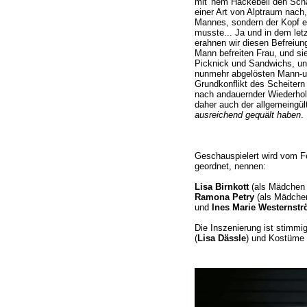
mit 'nem Hackebeil den Schä
einer Art von Alptraum nach,
Mannes, sondern der Kopf ei
musste... Ja und in dem let
erahnen wir diesen Befreiun
Mann befreiten Frau, und sie
Picknick und Sandwichs, und
nunmehr abgelösten Mann-un
Grundkonflikt des Scheitern i
nach andauernder Wiederhol
daher auch der allgemeingült
ausreichend gequält haben
.
Geschauspielert wird vom Fei
geordnet, nennen:
Lisa Birnkott
(als Mädchen 
Ramona Petry
(als Mädche
und
Ines Marie Westernstr
Die Inszenierung ist stimmi
(
Lisa Dässle
) und Kostüme 