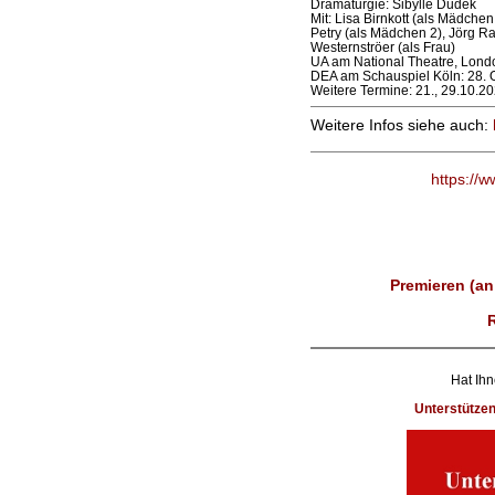
Dramaturgie: Sibylle Dudek
Mit: Lisa Birnkott (als Mädche
Petry (als Mädchen 2), Jörg R
Westernströer (als Frau)
UA am National Theatre, Lond
DEA am Schauspiel Köln: 28. 
Weitere Termine: 21., 29.10.2
Weitere Infos siehe auch:
https://
Premieren (an
Hat Ihn
Unterstütze