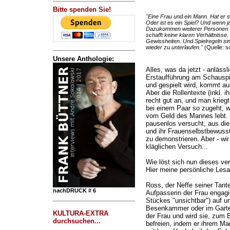
Bitte spenden Sie!
"Eine Frau und ein Mann. Hat er sie
Oder ist es ein Spiel? Und wenn 
Dazukommen weiterer Personen – 
schafft keine klaren Verhältnisse.
Gewissheiten. Und Spielregeln sin
wieder zu unterlaufen."
(Quelle: s
Unsere Anthologie:
Alles, was da jetzt - anläss
Erstaufführung am Schauspi
und gespielt wird, kommt au
Aber die Rollentexte (inkl. i
recht gut an, und man kriegt
bei einem Paar so zugeht, 
vom Geld des Mannes lebt. bz
pausenlos versucht, aus die
und ihr Frauenselbstbewusst
zu demonstrieren. Aber - wir
kläglichen Versuch...
Wie löst sich nun dieses ver
Hier meine persönliche Lesar
Ross, der Neffe seiner Tant
nachDRUCK # 6
Aufpasserin der Frau engagi
Stückes "unsichtbar") auf und
Besenkammer oder im Garten
KULTURA-EXTRA
der Frau und wird sie, zum 
durchsuchen...
befreien, indem er ihrem Ma