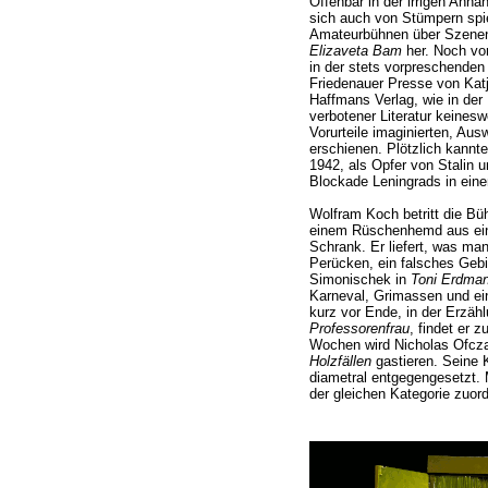
Offenbar in der irrigen Anna
sich auch von Stümpern spie
Amateurbühnen über Szenen
Elizaveta Bam
her. Noch vo
in der stets vorpreschende
Friedenauer Presse von Kat
Haffmans Verlag, wie in der
verbotener Literatur keines
Vorurteile imaginierten, Au
erschienen. Plötzlich kannt
1942, als Opfer von Stalin u
Blockade Leningrads in ei
Wolfram Koch betritt die Büh
einem Rüschenhemd aus ein
Schrank. Er liefert, was man
Perücken, ein falsches Geb
Simonischek in
Toni Erdma
Karneval, Grimassen und eine
kurz vor Ende, in der Erzäh
Professorenfrau
, findet er 
Wochen wird Nicholas Ofcza
Holzfällen
gastieren. Seine 
diametral entgegengesetzt. 
der gleichen Kategorie zuord