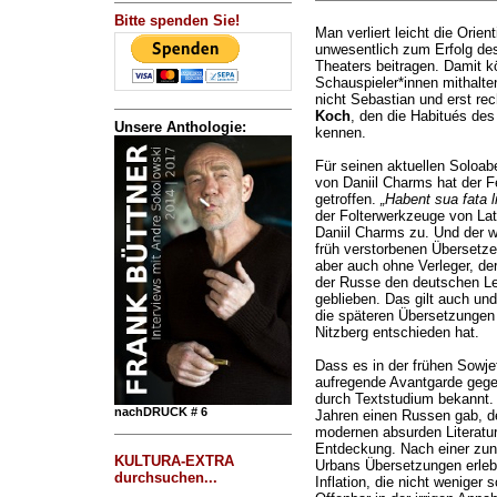
Bitte spenden Sie!
Man verliert leicht die Orien
unwesentlich zum Erfolg de
Theaters beitragen. Damit kö
Schauspieler*innen mithalte
nicht Sebastian und erst re
Koch
, den die Habitués de
Unsere Anthologie:
kennen.
Für seinen aktuellen Soloa
von Daniil Charms hat der F
getroffen.
„Habent sua fata li
der Folterwerkzeuge von Latein
Daniil Charms zu. Und der w
früh verstorbenen Übersetze
aber auch ohne Verleger, de
der Russe den deutschen Le
geblieben. Das gilt auch un
die späteren Übersetzungen
Nitzberg entschieden hat.
Dass es in der frühen Sowjet
aufregende Avantgarde gegeb
durch Textstudium bekannt. 
nachDRUCK # 6
Jahren einen Russen gab, de
modernen absurden Literatu
Entdeckung. Nach einer zun
KULTURA-EXTRA
Urbans Übersetzungen erleb
durchsuchen...
Inflation, die nicht weniger