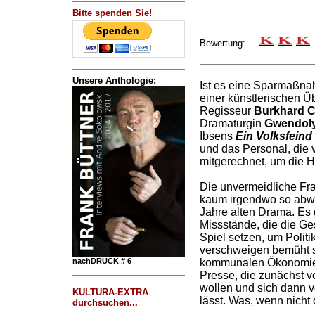
Bitte spenden Sie!
Bewertung:
Unsere Anthologie:
Ist es eine Sparmaßna
einer künstlerischen Ü
Regisseur
Burkhard C
Dramaturgin
Gwendoly
Ibsens
Ein Volksfeind
und das Personal, die 
mitgerechnet, um die Hä
Die unvermeidliche Fra
kaum irgendwo so abwe
Jahre alten Drama. Es
Missstände, die die G
Spiel setzen, um Politi
verschweigen bemüht s
nachDRUCK # 6
kommunalen Ökonomie
Presse, die zunächst vo
wollen und sich dann v
KULTURA-EXTRA
lässt. Was, wenn nicht
durchsuchen...