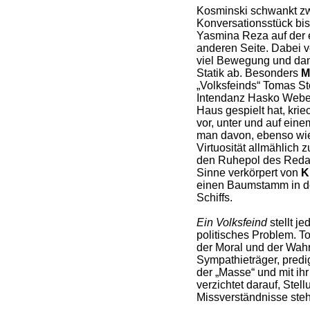
Kosminski schwankt zw
Konversationsstück bis
Yasmina Reza auf der 
anderen Seite. Dabei v
viel Bewegung und dann
Statik ab. Besonders
M
„Volksfeinds“ Tomas Sto
Intendanz Hasko Webe
Haus gespielt hat, kriec
vor, unter und auf ein
man davon, ebenso wie 
Virtuosität allmählich 
den Ruhepol des Redak
Sinne verkörpert von
K
einen Baumstamm in d
Schiffs.
Ein Volksfeind
stellt je
politisches Problem. T
der Moral und der Wahr
Sympathieträger, pred
der „Masse“ und mit ih
verzichtet darauf, Stel
Missverständnisse stehe