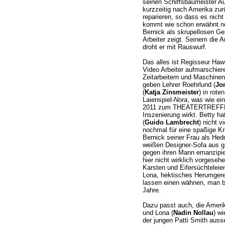
seinen Schiffsbaumeister Au
kurzzeitig nach Amerika zurü
reparieren, so dass es nicht
kommt wie schon erwähnt no
Bernick als skrupellosen G
Arbeiter zeigt. Seinem die A
droht er mit Rauswurf.
Das alles ist Regisseur Ha
Video Arbeiter aufmarschier
Zeitarbeitern und Maschinen
geben Lehrer Roehrlund (
Jo
(
Katja Zinsmeister
) in rot
Laienspiel-
Nora
, was wie ei
2011 zum THEATERTREFFEN
Inszenierung wirkt. Betty h
(
Guido Lambrecht
) nicht 
nochmal für eine spaßige Kr
Bernick seiner Frau als He
weißen Designer-Sofa aus gi
gegen ihren Mann emanzipier
hier nicht wirklich vorgese
Karsten und Eifersüchtelei
Lona, hektisches Herumger
lassen einen wähnen, man b
Jahre.
Dazu passt auch, die Ameri
und Lona (
Nadin Nollau
) w
der jungen Patti Smith auss