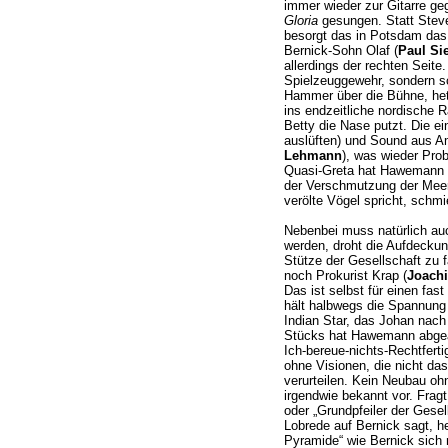
immer wieder zur Gitarre ge
Gloria
gesungen. Statt Steve 
besorgt das in Potsdam das
Bernick-Sohn Olaf (
Paul Si
allerdings der rechten Seite
Spielzeuggewehr, sondern s
Hammer über die Bühne, hetz
ins endzeitliche nordische 
Betty die Nase putzt. Die ei
auslüften) und Sound aus Ame
Lehmann
), was wieder Prob
Quasi-Greta hat Hawemann i
der Verschmutzung der Meer
verölte Vögel spricht, schmi
Nebenbei muss natürlich au
werden, droht die Aufdeckun
Stütze der Gesellschaft zu f
noch Prokurist Krap (
Joach
Das ist selbst für einen fas
hält halbwegs die Spannung 
Indian Star, das Johan nach
Stücks hat Hawemann abgeän
Ich-bereue-nichts-Rechtfer
ohne Visionen, die nicht da
verurteilen. Kein Neubau o
irgendwie bekannt vor. Frag
oder „Grundpfeiler der Gesel
Lobrede auf Bernick sagt, he
Pyramide“ wie Bernick sich 