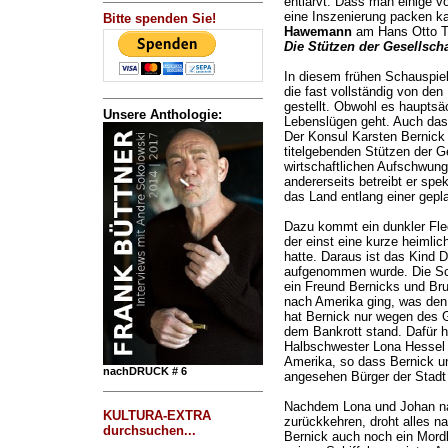
entlarvt. Dass man einige 
eine Inszenierung packen k
Bitte spenden Sie!
Hawemann
am Hans Otto Th
Die Stützen der Gesellscha
In diesem frühen Schauspie
die fast vollständig von de
gestellt. Obwohl es haupts
Unsere Anthologie:
Lebenslügen geht. Auch das
Der Konsul Karsten Bernick i
titelgebenden Stützen der Ge
wirtschaftlichen Aufschwung
andererseits betreibt er spe
das Land entlang einer gepl
Dazu kommt ein dunkler Fle
der einst eine kurze heimlic
hatte. Daraus ist das Kind 
aufgenommen wurde. Die Sc
ein Freund Bernicks und Br
nach Amerika ging, was den 
hat Bernick nur wegen des G
dem Bankrott stand. Dafür h
Halbschwester Lona Hessel v
Amerika, so dass Bernick un
nachDRUCK # 6
angesehen Bürger der Stadt 
Nachdem Lona und Johan na
KULTURA-EXTRA
zurückkehren, droht alles n
durchsuchen...
Bernick auch noch ein Mord