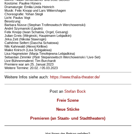
Kostüme: Pauline Hüners
Dramaturgie: Emilia Linda Heinrich
Musik: Felix Knopp und Lars Wittershagen
Choreografie: Yohan Stegli
Licht: Paulus Vogt
Besetzung:
Barbara Nüsse (Stephan Trofimowitsch Werchowenski)
André Szymanski (Liputin)
Felix Knopp (Iwan Schatow, Orgel, Gesang)
Julian Greis (Wirginski, Hauptmann Lebjadkin)
Jirka Zett (Nikolai Stawrogin)
Cathérine Seifert (Dascha Schatowa)
Nils Kahnwald (Alexej Kirillow)
Maike Knirsch (Lisa Schigalewa)
Lisa Hagmeister (Marja Timofejewna Lebjadkina)
Sebastian Zimmler (Pjotr Stepanowitsch Werchowenski / Live-Set)
Live-Bühnenmalerei: Tim Burchardt
Premiere war am 25. Januat 2023
Weitere Termine: 20.02. / 05.03.2023
Weitere Infos siehe auch:
https://www.thalia-theater.de/
Post an
Stefan Bock
Freie Szene
Neue Stücke
Premieren (an Staats- und Stadttheatern)
Hat Ihnen der Beitrag gefallen?