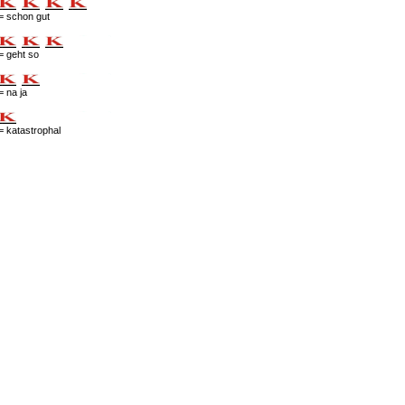
= schon gut
= geht so
= na ja
= katastrophal