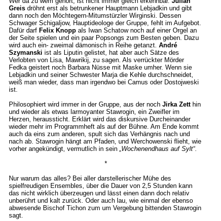
Wer da zu wem gehört, ist nicht immer gleich erkennbar.
Julian
Greis
dröhnt erst als betrunkener Hauptmann Lebjadkin und gibt
dann noch den Möchtegern-Mitumstürzler Wirginski. Dessen
Schwager Schigaljow, Hauptideologe der Gruppe, fehlt im Aufgebot.
Dafür darf
Felix Knopp
als Iwan Schatow noch auf einer Orgel an
der Seite spielen und ein paar Popsongs zum Besten geben. Dazu
wird auch ein- zweimal dämonisch in Reihe getanzt.
André
Szymanski
ist als Liputin gelistet, hat aber auch Sätze des
Verlobten von Lisa, Mawrikij, zu sagen. Als verrückter Mörder
Fedka geistert noch Barbara Nüsse mit Maske umher. Wenn sie
Lebjadkin und seiner Schwester Marja die Kehle durchschneidet,
weiß man wieder, dass man irgendwo bei Camus oder Dostojweski
ist.
Philosophiert wird immer in der Gruppe, aus der noch
Jirka Zett
hin
und wieder als etwas larmoyanter Stawrogin, ein Zweifler im
Herzen, heraussticht. Erklärt wird das diskursive Durcheinander
wieder mehr im Programmheft als auf der Bühne. Am Ende kommt
auch da eins zum anderen, spult sich das Verhängnis nach und
nach ab. Stawrogin hängt am Pfaden, und Werchowenski flieht, wie
vorher angekündigt, vermutlich in sein
„Wochenendhaus auf Sylt“
.
*
Nur warum das alles? Bei aller darstellerischer Mühe des
spielfreudigen Ensembles, über die Dauer von 2,5 Stunden kann
das nicht wirklich überzeugen und lässt einen dann doch relativ
unberührt und kalt zurück. Oder auch lau, wie einmal der ebenso
abwesende Bischof Tichon zum um Vergebung bittenden Stawrogin
sagt.