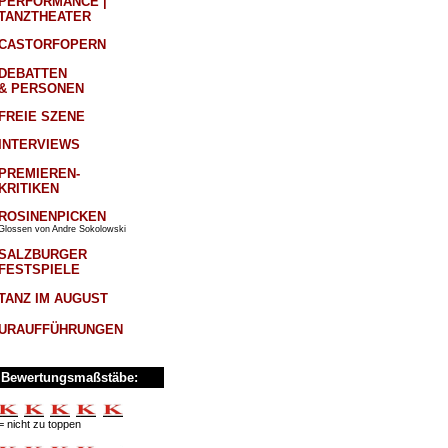
PERFORMANCE |
TANZTHEATER
CASTORFOPERN
DEBATTEN
& PERSONEN
FREIE SZENE
INTERVIEWS
PREMIEREN-
KRITIKEN
ROSINENPICKEN
Glossen von Andre Sokolowski
SALZBURGER
FESTSPIELE
TANZ IM AUGUST
URAUFFÜHRUNGEN
Bewertungsmaßstäbe:
= nicht zu toppen