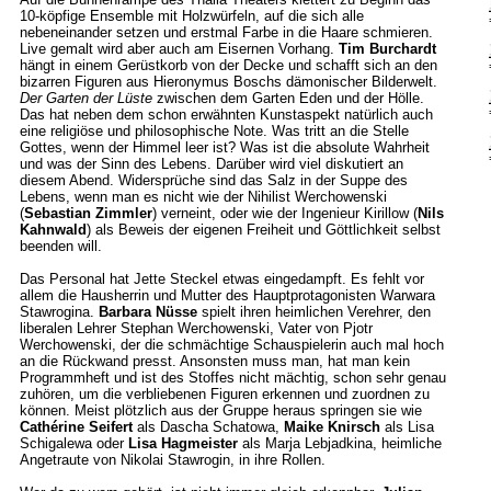
10-köpfige Ensemble mit Holzwürfeln, auf die sich alle
nebeneinander setzen und erstmal Farbe in die Haare schmieren.
Live gemalt wird aber auch am Eisernen Vorhang.
Tim Burchardt
hängt in einem Gerüstkorb von der Decke und schafft sich an den
bizarren Figuren aus Hieronymus Boschs dämonischer Bilderwelt.
Der Garten der Lüste
zwischen dem Garten Eden und der Hölle.
Das hat neben dem schon erwähnten Kunstaspekt natürlich auch
eine religiöse und philosophische Note. Was tritt an die Stelle
Gottes, wenn der Himmel leer ist? Was ist die absolute Wahrheit
und was der Sinn des Lebens. Darüber wird viel diskutiert an
diesem Abend. Widersprüche sind das Salz in der Suppe des
Lebens, wenn man es nicht wie der Nihilist Werchowenski
(
Sebastian Zimmler
) verneint, oder wie der Ingenieur Kirillow (
Nils
Kahnwald
) als Beweis der eigenen Freiheit und Göttlichkeit selbst
beenden will.
Das Personal hat Jette Steckel etwas eingedampft. Es fehlt vor
allem die Hausherrin und Mutter des Hauptprotagonisten Warwara
Stawrogina.
Barbara Nüsse
spielt ihren heimlichen Verehrer, den
liberalen Lehrer Stephan Werchowenski, Vater von Pjotr
Werchowenski, der die schmächtige Schauspielerin auch mal hoch
an die Rückwand presst. Ansonsten muss man, hat man kein
Programmheft und ist des Stoffes nicht mächtig, schon sehr genau
zuhören, um die verbliebenen Figuren erkennen und zuordnen zu
können. Meist plötzlich aus der Gruppe heraus springen sie wie
Cathérine Seifert
als Dascha Schatowa,
Maike Knirsch
als Lisa
Schigalewa oder
Lisa Hagmeister
als Marja Lebjadkina, heimliche
Angetraute von Nikolai Stawrogin, in ihre Rollen.