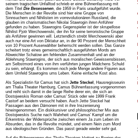
seinem tragischen Unfalltod schrieb er eine Bühnenfassung mit
dem Titel
Die Besessenen
, die 1959 in Paris uraufgeführt wurde.
Die Menschen in der Revolte sind hier eine Gruppe von
Sinnsuchern und Nihilisten im vorrevolutionären Russland, die
glauben im charismatischen Nikolai Stawrogin ihren Anführer
gefunden zu haben. Stawrogins Gegenspieler ist der skrupellose
Nihilist Pjotr Werchowenski, der ihn für seine terroristische Gruppe
als Anführer gewinnen will. Letztendlich strebt Werchowenski aber
auch nur eine Art von Diktatur an, in der 90 Prozent der Menschheit
von 10 Prozent Auserwählter beherrscht werden sollen. Das Ganze
scheitert trotz eines gemeinschaftlich ausgeführten Mords am
Abweichler Schatow am fehlenden Zusammenhalt und an der
Ablehnung Stawrogins, der sich aus moralischen Gewissensbissen,
am Selbstmord eines von ihm verführten jungen Mädchens Schuld
zu sein, erhängt. Es kommen noch jede Menge andere Figuren aus
dem Umfeld Stawrogins ums Leben. Keine einfache Kost also.
Als Spezialistin für Camus hat sich
Jette Steckel
, Hausregisseurin
am Thalia Theater Hamburg, Camus Bühnenfassung vorgenommen
und reiht sich damit in die lange Reihe derer ein, die sich an
Dostojweskis Roman oder Camus' Stück oder wie 1999 Frank
Castorf an beidem versucht haben. Auch Jette Steckel hat
Passagen aus den
Dämonen
mit in ihre Inszenierung
hineingenommen. Ein diskkursiver und philosophischer Mix aus
Dostojweskis Suche nach Wahrheit und Camus' Kampf um die
Erkenntnis der Widersprüche zwischen einem Ja zum Leben im
Absurden, das in die Revolte mündet, und einem Nein zum Mord
aus ideologischen Gründen. Das passt gerade wieder sehr gut.
Auf die Bühnenrampe des Thalia Theaters klettert zu Beginn das