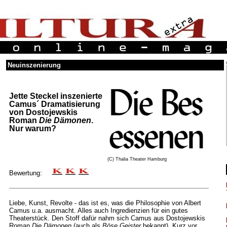
Neuinszenierung
Jette Steckel inszenierte
Camus´ Dramatisierung
von Dostojewskis
Roman
Die Dämonen
.
Nur warum?
(C) Thalia Theater Hamburg
Bewertung:
Liebe, Kunst, Revolte - das ist es, was die Philosophie von Albert
Camus u.a. ausmacht. Alles auch Ingredienzien für ein gutes
Theaterstück. Den Stoff dafür nahm sich Camus aus Dostojewskis
Roman
Die Dämonen
(auch als
Böse Geister
bekannt). Kurz vor