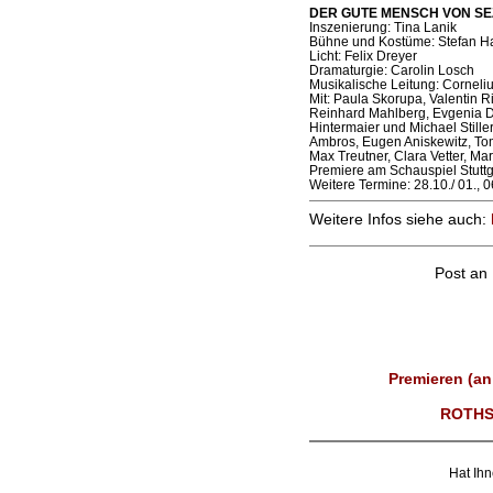
DER GUTE MENSCH VON SEZU
Inszenierung: Tina Lanik
Bühne und Kostüme: Stefan H
Licht: Felix Dreyer
Dramaturgie: Carolin Losch
Musikalische Leitung: Corneliu
Mit: Paula Skorupa, Valentin R
Reinhard Mahlberg, Evgenia D
Hintermaier und Michael Still
Ambros, Eugen Aniskewitz, Tom
Max Treutner, Clara Vetter, M
Premiere am Schauspiel Stuttg
Weitere Termine: 28.10./ 01., 06
Weitere Infos siehe auch:
Post an
Premieren (an
ROTHS
Hat Ihn