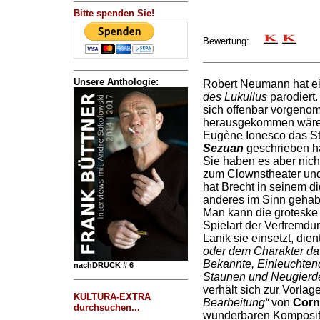
Bitte spenden Sie!
Bewertung:
Unsere Anthologie:
Robert Neumann hat ein
des Lukullus
parodiert
sich offenbar vorgeno
herausgekommen wäre,
Eugène Ionesco das S
Sezuan
geschrieben hä
Sie haben es aber nicht
zum Clownstheater und 
hat Brecht in seinem d
anderes im Sinn gehabt 
Man kann die groteske 
Spielart der Verfremdu
Lanik sie einsetzt, dien
oder dem Charakter das
Bekannte, Einleuchten
nachDRUCK # 6
Staunen und Neugierd
verhält sich zur Vorlag
KULTURA-EXTRA
Bearbeitung“
von
Corn
durchsuchen...
wunderbaren Kompositi