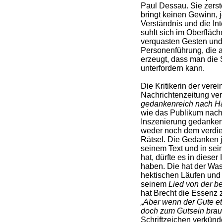
Paul Dessau. Sie zerstö
bringt keinen Gewinn, j
Verständnis und die Int
suhlt sich im Oberfläch
verquasten Gesten und
Personenführung, die a
erzeugt, dass man die 
unterfordern kann.
Die Kritikerin der verei
Nachrichtenzeitung ver
gedankenreich nach H
wie das Publikum nach 
Inszenierung gedanken
weder noch dem verdient
Rätsel. Die Gedanken je
seinem Text und in sei
hat, dürfte es in dies
haben. Die hat der Wa
hektischen Läufen und 
seinem
Lied von der b
hat Brecht die Essenz z
„Aber wenn der Gute et
doch zum Gutsein brauc
Schriftzeichen verkünd