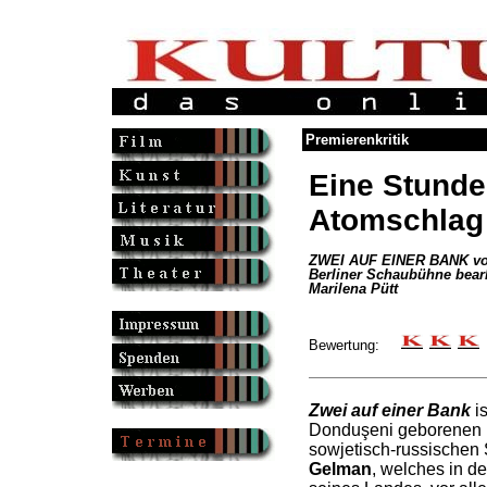
Premierenkritik
Eine Stund
Atomschlag
ZWEI AUF EINER BANK von
Berliner Schaubühne bear
Marilena Pütt
Bewertung:
Zwei auf einer Bank
is
Donduşeni geborenen u
sowjetisch-russischen S
Gelman
, welches in d