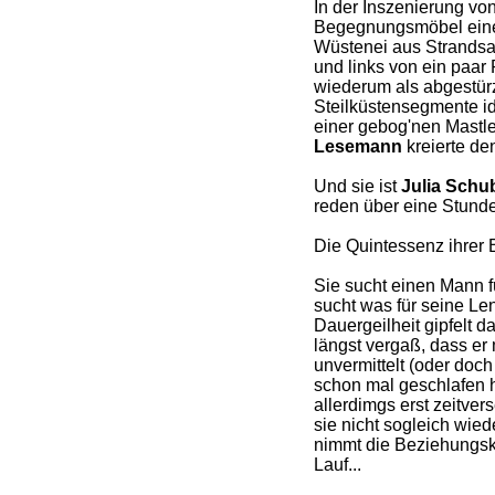
In der Inszenierung vo
Begegnungsmöbel eine 
Wüstenei aus Strandsa
und links von ein paa
wiederum als abgestürz
Steilküstensegmente id
einer gebog'nen Mastle
Lesemann
kreierte d
Und sie ist
Julia Schu
reden über eine Stunde
Die Quintessenz ihrer
Sie sucht einen Mann fü
sucht was für seine L
Dauergeilheit gipfelt d
längst vergaß, dass er mi
unvermittelt (oder doch 
schon mal geschlafen h
allerdimgs erst zeitver
sie nicht sogleich wie
nimmt die Beziehungski
Lauf...