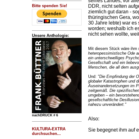
seines Landes, vor all
Bitte spenden Sie!
DDR, nicht selten aufge
ziemlich gut daran - so
thüringischen Gera, wo 
30 Jahre lebte) war es 
worden; weshalb ich es 
nicht sehen wollte, wei
Unsere Anthologie:
Mit diesem Stück wäre ihm 
heteropessimistische Ode a
ein unterschwelliges Psych
Gesellschaft und ein liebevo
Menschen, die all dem ausgel
Und:
"Die Empfindung der O
globaler Katastrophen und di
Auseinandersetzungen im Pr
zeitgemäß. Die spezifischen
umgeben – ein bevorstehende
gesellschaftliche Desillusio
nahezu unverändert."
nachDRUCK # 6
Also:
KULTURA-EXTRA
Sie begegnet ihm auf e
durchsuchen...