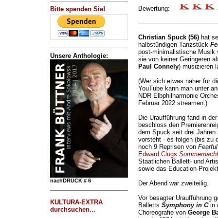
Bewertung:
Bitte spenden Sie!
Christian Spuck (56)
hat se
halbstündigen Tanzstück
Fe
post-minimalistische Musik
Unsere Anthologie:
sie von keiner Geringeren a
Paul Connely
) musizieren 
(Wer sich etwas näher für di
YouTube kann man unter and
NDR Elbphilharmonie Orches
Februar 2022 streamen.)
Die Uraufführung fand in der
beschloss den Premierenre
dem Spuck seit drei Jahren a
vorsteht - es folgen (bis zu
noch 9 Reprisen von
Fearfu
Edward Clugs
Sommernacht
Staatlichen Ballett- und Arti
sowie das Education-Projek
nachDRUCK # 6
Der Abend war zweiteilig.
Vor besagter Uraufführung 
KULTURA-EXTRA
Balletts
Symphony in C
in 
durchsuchen...
Choreografie von
George Ba