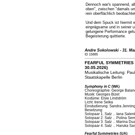
Dennoch war's spannend, al
oben", zwischen "damals un
rein oberflächlich beobacht
Und dem Spuck ist hiermit ei
einprägsame und in seiner u
gelungene Performance gelu
Begeisterung quittierte.
Andre Sokolowski - 31. Ma
ID 15885
FEARFUL SYMMETRIES (S
30.05.2026)
Musikalische Leitung: Pau
Staatskapelle Berlin
Symphony in C
(WA)
Choreographie: George Balan
Musik: Georges Bizet
Kostüme: Elsie Lindström
Licht: Irene Selka
Einstudierung: Sandra Jennin
Besetzung:
Solopaar 1. Satz ... Iana Sale
Solopaar 2. Satz ... Polina Se
Solopaar 3. Satz ... Marina Du
Solopaar 4. Satz ... Haruka Sa
Fearful Symmetries
(UA)