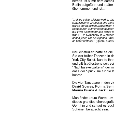
bereits 1994 mit dem damali
Berlin aufgeführt und später 
übernommen und ist...
"...eines seiner Meisterwerke, da
künstlerische Virtuosität und ate
wurde durch seinen langjährigen M
Komposition aufmerksam gemacht
nur zwei Wochen für das Ballett de
war.
[...]
In
Symphony in C
präsen
denen jeder, wie ein eigenes Balle
de ballet umfasst."
(Quelle: staatsb
Neu einstudiert hatte es di
Sie war früher Tänzerin in
York City Ballet, kannte ihn
und gilt (spätestrens seit s
"Nachlassverwalterin" der m
dass der Spuck sie für die 
konnte.
Die vier Tanzpaare in den v
David Soares, Polina Semi
Marina Duarte & Jack Eas
Man findet kaum Worte, um
dieses grandios choreografier
Geht hin und schaut es euch
Schönen berauscht sein.