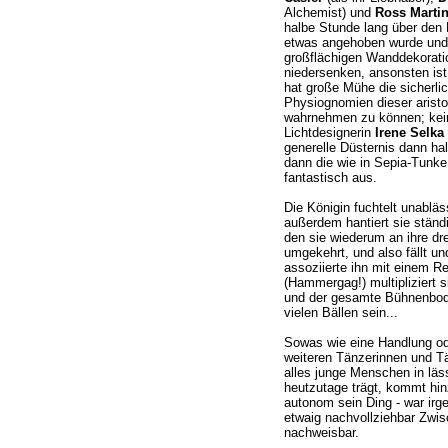
Alchemist) und
Ross Marti
halbe Stunde lang über den
etwas angehoben wurde und 
großflächigen Wanddekorat
niedersenken, ansonsten ist 
hat große Mühe die sicherlic
Physiognomien dieser arist
wahrnehmen zu können; kein
Lichtdesignerin
Irene Selka
generelle Düsternis dann hal
dann die wie in Sepia-Tunk
fantastisch aus.
Die Königin fuchtelt unablä
außerdem hantiert sie ständi
den sie wiederum an ihre dr
umgekehrt, und also fällt und
assoziierte ihn mit einem 
(Hammergag!) multipliziert s
und der gesamte Bühnenboden
vielen Bällen sein...
Sowas wie eine Handlung o
weiteren Tänzerinnen und T
alles junge Menschen in läs
heutzutage trägt, kommt hin
autonom sein Ding - war irge
etwaig nachvollziehbar Zwisc
nachweisbar.