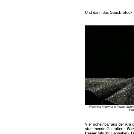
Und dann das Spuck-Stück:
Weronika Frodyma in
Fearful Symm
Fot
Vier scheinbar aus der Ära
stammende Gestalten -
Wer
Casier
(als ihr Liebhaber),
D