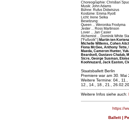
Choreographie: Christian Spu
Musik: John Adams
Bühne: Rufus Didwiszus
Kostüme: Emma Ryott
Licht: Irene Selka
Besetzung:
Queen ... Weronika Frodyma
Jester ... Ross Martinson
Lover ... Jan Casier
Alchemist ... Dominik White Sl
["Fußvolk":]
Martin ten Korten
Michelle Willems, Cohen Aitc
Fiona McGee, Anthony Tette,
Maeda, Cameron Hunter, Yuka
Beardsell, Gustavo Chalub, M
Sicre, George Susman, Eloise 
Koohnuzard, Jack Easton, Clo
Staatsballett Berlin
Premiere war am 30. Mai 
Weitere Termine: 04., 11., 
12., 14., 18., 21., 26.02.2
Weitere Infos siehe auch:
https://
Ballett | 