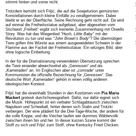
stimmt hinten und vorne nicht.
Trotzdem bemüht sich Frljić, die auf die Sowjetunion gemünzten
Konstellationen durch kleine Einfälle zu verallgemeinern. Dabei
bleibt er an der Oberfläche. Seine Rechnung geht nicht auf. Da wird
auf einmal die Freiheitsstatue aufgebaut, aber abgesehen vom
Stichwort „Freiheit“ ergibt sich keinerlei Zusammenhang mit Orwells
Story. Was hat das Wiegenlied
"Hush, Little Baby"
mit der
Revolution zu tun und was
"John Brown’s Body"
? Die übermütigen
Tiere grillen ihre Würste aus einem ausgeweideten Schwein in der
Flamme aus der Fackel der Freiheitsstatue. Ein witziges Bild, aber
ohne logische Einbettung.
In der für die Dramatisierung verwendeten Übersetzung sprechen
die Tiere einander abwechselnd als „Genossen“ und als
„Kameraden“ an. Im Englischen aber ist „comrade“ unter
Kommunisten die offizielle Bezeichnung für „Genossen“. Das
deutsche Wort „Kameraden“ gehört in einen völlig anderen
ideologischen Kontext.
Frljić hat die eineinhalb Stunden in den Kostümen von
Pia Maria
Mackert
grotesk durchchoreografiert. Dafür, nur dafür eignet sich
die Musik. Höhepunkt ist ein verbaler Schlagabtausch zwischen
Napoleon und Scheeball, hinter denen sich Stalin und Trotzki
verbergen. Der eine plädiert für die Drei-Tage-Woche, der andere für
die volle Krippe, und die Viecher laufen wie dummes Wählervolk
zwischen ihnen hin und her. In dieser kurzen Szene kommt der
Stoff zu sich und Frljić zum Stoff, ohne Kentucky Fried Chicken.