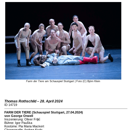
Farm der Tiere
am Schauspiel Stuttgart | Foto (C) Björn Klein
Thomas Rothschild – 28. April 2024
ID 14719
FARM DER TIERE (Schauspiel Stuttgart, 27.04.2024)
von George Orwell
Inszenierung: Oliver Frljić
Bühne: Igor Pauška
Kostüme: Pia Maria Mackert
Choreografie: Andrea Krolo