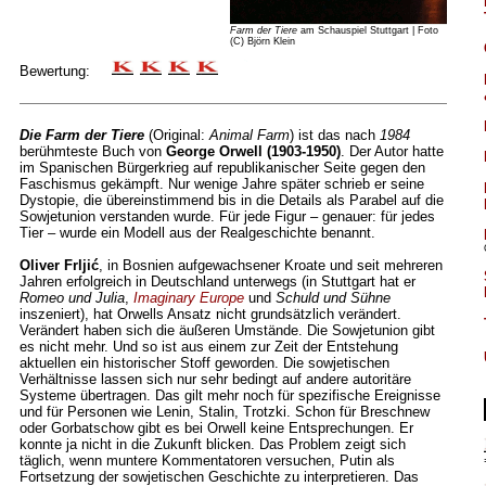
Farm der Tiere
am Schauspiel Stuttgart | Foto
(C) Björn Klein
Bewertung:
Die Farm der Tiere
(Original:
Animal Farm
) ist das nach
1984
berühmteste Buch von
George Orwell (1903-1950)
. Der Autor hatte
im Spanischen Bürgerkrieg auf republikanischer Seite gegen den
Faschismus gekämpft. Nur wenige Jahre später schrieb er seine
Dystopie, die übereinstimmend bis in die Details als Parabel auf die
Sowjetunion verstanden wurde. Für jede Figur – genauer: für jedes
Tier – wurde ein Modell aus der Realgeschichte benannt.
Oliver Frljić
, in Bosnien aufgewachsener Kroate und seit mehreren
Jahren erfolgreich in Deutschland unterwegs (in Stuttgart hat er
Romeo und Julia
,
Imaginary Europe
und
Schuld und Sühne
inszeniert), hat Orwells Ansatz nicht grundsätzlich verändert.
Verändert haben sich die äußeren Umstände. Die Sowjetunion gibt
es nicht mehr. Und so ist aus einem zur Zeit der Entstehung
aktuellen ein historischer Stoff geworden. Die sowjetischen
Verhältnisse lassen sich nur sehr bedingt auf andere autoritäre
Systeme übertragen. Das gilt mehr noch für spezifische Ereignisse
und für Personen wie Lenin, Stalin, Trotzki. Schon für Breschnew
oder Gorbatschow gibt es bei Orwell keine Entsprechungen. Er
konnte ja nicht in die Zukunft blicken. Das Problem zeigt sich
täglich, wenn muntere Kommentatoren versuchen, Putin als
Fortsetzung der sowjetischen Geschichte zu interpretieren. Das