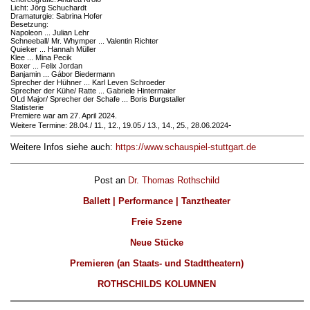
Licht: Jörg Schuchardt
Dramaturgie: Sabrina Hofer
Besetzung:
Napoleon ... Julian Lehr
Schneeball/ Mr. Whymper ... Valentin Richter
Quieker ... Hannah Müller
Klee ... Mina Pecik
Boxer ... Felix Jordan
Banjamin ... Gábor Biedermann
Sprecher der Hühner ... Karl Leven Schroeder
Sprecher der Kühe/ Ratte ... Gabriele Hintermaier
OLd Major/ Sprecher der Schafe ... Boris Burgstaller
Statisterie
Premiere war am 27. April 2024.
-
Weitere Termine: 28.04./ 11., 12., 19.05./ 13., 14., 25., 28.06.2024
Weitere Infos siehe auch:
https://www.schauspiel-stuttgart.de
Post an
Dr. Thomas Rothschild
Ballett | Performance | Tanztheater
Freie Szene
Neue Stücke
Premieren (an Staats- und Stadttheatern)
ROTHSCHILDS KOLUMNEN