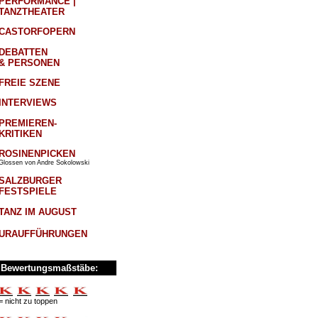
PERFORMANCE |
TANZTHEATER
CASTORFOPERN
DEBATTEN
& PERSONEN
FREIE SZENE
INTERVIEWS
PREMIEREN-
KRITIKEN
ROSINENPICKEN
Glossen von Andre Sokolowski
SALZBURGER
FESTSPIELE
TANZ IM AUGUST
URAUFFÜHRUNGEN
Bewertungsmaßstäbe:
= nicht zu toppen