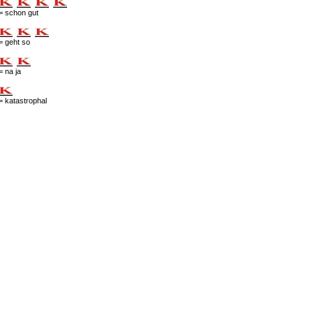
= schon gut
= geht so
= na ja
= katastrophal