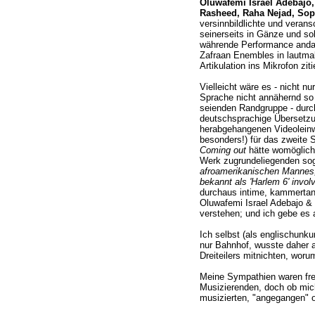
Oluwafemi Israel Adebajo,
Rasheed, Raha Nejad, Sop
versinnbildlichte und verans
seinerseits in Gänze und so
währende Performance andau
Zafraan Enembles in lautmal
Artikulation ins Mikrofon ziti
Vielleicht wäre es - nicht nu
Sprache nicht annähernd so
seienden Randgruppe - durch
deutschsprachige Übersetzun
herabgehangenen Videoleinw
besonders!) für das zweite 
Coming out
hätte womöglich
Werk zugrundeliegenden so
afroamerikanischen Mannes, d
bekannt als 'Harlem 6' involv
durchaus intime, kammertan
Oluwafemi Israel Adebajo &
verstehen; und ich gebe es 
Ich selbst (als englischunk
nur Bahnhof, wusste daher 
Dreiteilers mitnichten, woru
Meine Sympathien waren frei
Musizierenden, doch ob mich
musizierten, "angegangen" o