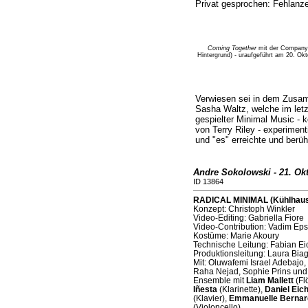
Privat gesprochen: Fehlanze
Coming Together
mit der Company 
Hintergrund) - uraufgeführt am 20. Okt
Verwiesen sei in dem Zus
Sasha Waltz, welche im letzt
gespielter Minimal Music - 
von Terry Riley - experimenti
und "es" erreichte und berüh
Andre Sokolowski - 21. Ok
ID 13864
RADICAL MINIMAL (Kühlhaus B
Konzept: Christoph Winkler
Video-Editing: Gabriella Fiore
Video-Contribution: Vadim Eps
Kostüme: Marie Akoury
Technische Leitung: Fabian Ei
Produktionsleitung: Laura Biag
Mit: Oluwafemi Israel Adebajo
Raha Nejad, Sophie Prins un
Ensemble mit
Liam Mallett
(Fl
Iñesta
(Klarinette),
Daniel Eic
(Klavier),
Emmanuelle Bernar
(Violoncello)