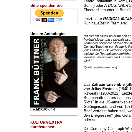
Teatro Palladium in Rom),
O
Bitte spenden Sie!
Berlin) oder
A BEGINNER’S
Theaterdiscounter in Berlin).
Jetzt hatte
RADICAL MINI
KühlhausBerlin Premiere:
Unsere Anthologie:
Mit diesem Stück untersuchen e
Minimal Music und zeitgenössische
Team drei bekannte Stücke der M
Coming Together
von Frederic R
jedes Musikstück wird eine eigen
welche die Rezeptionsgeschichte 
jeweilige Verbindung zur US-ame
wird."
(Quelle: sophiensaele.com)
Das
Zafraan Ensemble
[all
von Julius Eastman (1940-
Rzweski (1938-2021). Letzte
Bombenattentäters namens S
Riots" in die US-amerikani
Gefängnisaufstand von 197
nachDRUCK # 6
Brief verfasst haben soll, w
den Ereignissen"
[des Gefän
oder so.
KULTURA-EXTRA
durchsuchen...
Die Company Christoph Wink