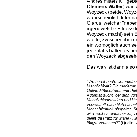
Andres mittels KI "geba
Clemens Walter
) war,
Woyzeck (beide, Woyze
wahrscheinlich Informat
Clarus, welcher "neben
irgendwelche Fitnessd
Woyzeck macht) sein 
wollte; zwischen ihm 
ein womöglich auch sex
jedenfalls hatten es be
den Woyzeck abgeseh
Das war/ ist dann also 
"Wo findet heute Unterordnu
Männlichkeit? Ein moderner W
Online-Männerforen und Pick-
Autorität sucht, der sich vo
Männlichkeitsbildern und Pro
verzweifelt nach Nähe sehnt
Menschlichkeit abspaltet, St
wird, weil es einfacher ist, 
bleibt da Platz für Marie? H
längst verlassen?"
(Quelle: 