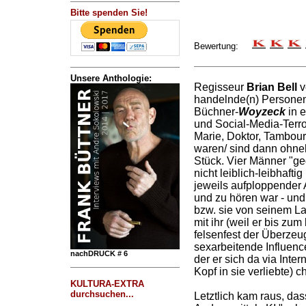
Bitte spenden Sie!
Bewertung:
Unsere Anthologie:
Regisseur
Brian Bell
v
handelnde(n) Personen
Büchner-
Woyzeck
in e
und Social-Media-Terro
Marie, Doktor, Tambou
waren/ sind dann ohneh
Stück. Vier Männer "ge
nicht leiblich-leibhaftig
jeweils aufploppender 
und zu hören war - un
bzw. sie von seinem La
mit ihr (weil er bis zu
felsenfest der Überzeu
sexarbeitende Influenc
nachDRUCK # 6
der er sich da via Inter
Kopf in sie verliebte) ch
KULTURA-EXTRA
durchsuchen...
Letztlich kam raus, das