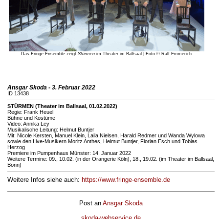
Das Fringe Ensemble zeigt
Stürmen
im Theater im Ballsaal | Foto © Ralf Emmerich
Ansgar Skoda - 3. Februar 2022
ID 13438
STÜRMEN (Theater im Ballsaal, 01.02.2022)
Regie: Frank Heuel
Bühne und Kostüme
Video: Annika Ley
Musikalische Leitung: Helmut Buntjer
Mit: Nicole Kersten, Manuel Klein, Laila Nielsen, Harald Redmer und Wanda Wylowa
sowie den Live-Musikern Moritz Anthes, Helmut Buntjer, Florian Esch und Tobias
Herzog
Premiere im Pumpenhaus Münster: 14. Januar 2022
Weitere Termine: 09., 10.02. (in der Orangerie Köln), 18., 19.02. (im Theater im Ballsaal,
Bonn)
Weitere Infos siehe auch:
https://www.fringe-ensemble.de
Post an
Ansgar Skoda
skoda-webservice.de