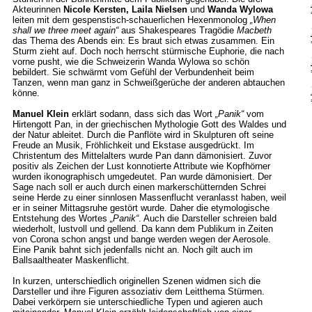
Akteurinnen
Nicole Kersten, Laila Nielsen
und
Wanda Wylowa
leiten mit dem gespenstisch-schauerlichen Hexenmonolog
„When
shall we three meet again“
aus Shakespeares Tragödie
Macbeth
das Thema des Abends ein: Es braut sich etwas zusammen. Ein
Sturm zieht auf. Doch noch herrscht stürmische Euphorie, die nach
vorne pusht, wie die Schweizerin Wanda Wylowa so schön
bebildert. Sie schwärmt vom Gefühl der Verbundenheit beim
Tanzen, wenn man ganz in Schweißgerüche der anderen abtauchen
könne.
Manuel Klein
erklärt sodann, dass sich das Wort
„Panik“
vom
Hirtengott Pan, in der griechischen Mythologie Gott des Waldes und
der Natur ableitet. Durch die Panflöte wird in Skulpturen oft seine
Freude an Musik, Fröhlichkeit und Ekstase ausgedrückt. Im
Christentum des Mittelalters wurde Pan dann dämonisiert. Zuvor
positiv als Zeichen der Lust konnotierte Attribute wie Kopfhörner
wurden ikonographisch umgedeutet. Pan wurde dämonisiert. Der
Sage nach soll er auch durch einen markerschütternden Schrei
seine Herde zu einer sinnlosen Massenflucht veranlasst haben, weil
er in seiner Mittagsruhe gestört wurde. Daher die etymologische
Entstehung des Wortes
„Panik“
. Auch die Darsteller schreien bald
wiederholt, lustvoll und gellend. Da kann dem Publikum in Zeiten
von Corona schon angst und bange werden wegen der Aerosole.
Eine Panik bahnt sich jedenfalls nicht an. Noch gilt auch im
Ballsaaltheater Maskenflicht.
In kurzen, unterschiedlich originellen Szenen widmen sich die
Darsteller und ihre Figuren assoziativ dem Leitthema Stürmen.
Dabei verkörpern sie unterschiedliche Typen und agieren auch