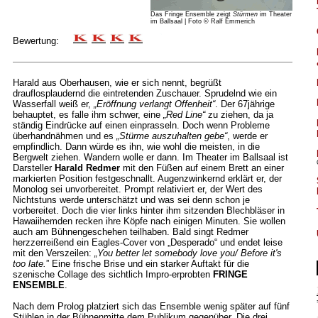
Das Fringe Ensemble zeigt
Stürmen
im Theater
im Ballsaal | Foto © Ralf Emmerich
Bewertung:
Harald aus Oberhausen, wie er sich nennt, begrüßt
drauflosplaudernd die eintretenden Zuschauer. Sprudelnd wie ein
Wasserfall weiß er,
„Eröffnung verlangt Offenheit“
. Der 67jährige
behauptet, es falle ihm schwer, eine
„Red Line“
zu ziehen, da ja
ständig Eindrücke auf einen einprasseln. Doch wenn Probleme
überhandnähmen und es
„Stürme auszuhalten gebe“
, werde er
empfindlich. Dann würde es ihn, wie wohl die meisten, in die
Bergwelt ziehen. Wandern wolle er dann. Im Theater im Ballsaal ist
Darsteller
Harald Redmer
mit den Füßen auf einem Brett an einer
markierten Position festgeschnallt. Augenzwinkernd erklärt er, der
Monolog sei unvorbereitet. Prompt relativiert er, der Wert des
Nichtstuns werde unterschätzt und was sei denn schon je
vorbereitet. Doch die vier links hinter ihm sitzenden Blechbläser in
Hawaiihemden recken ihre Köpfe nach einigen Minuten. Sie wollen
auch am Bühnengeschehen teilhaben. Bald singt Redmer
herzzerreißend ein Eagles-Cover von „Desperado“ und endet leise
mit den Verszeilen:
„You better let somebody love you/ Before it's
too late.
” Eine frische Brise und ein starker Auftakt für die
szenische Collage des sichtlich Impro-erprobten
FRINGE
ENSEMBLE
.
Nach dem Prolog platziert sich das Ensemble wenig später auf fünf
Stühlen in der Bühnenmitte dem Publikum gegenüber. Die drei