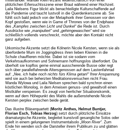
miteinander. Manuel Klein erzählt leidenschaftlich von einer
plötzlichen Eifersuchtsszene einer Braut während einer Hochzeit.
Laila Nielsens Figur blickt als benachteiligte Kulturschaffende auf
die Pandemie und taucht lustvoll in die Querdenkerszene ab. Sie
fühlt sich bald jedoch von der Metaphorik ihrer Genossen vor den
Kopf gestoßen, wenn wie in Game of Thrones von der Endphase
des
„Kampfes zwischen Licht und Dunkel“
die Rede ist. Durch
Ausdrücke wie
„manipuliert“
und
„gehirngewaschen“
wird sie
schließlich vollends verschreckt, möchte aber den Kontakt nicht
ganz aufgeben.
Urkomische Akzente setzt die Kölnerin Nicole Kersten, wenn sie als
überforderte Mum im Joggingdress ihren lieben Kleinen in die
Schule chauffieren möchte. Dabei ist sie sodann vom
Verkehrsaufkommen und Sohnemann hoffnungslos überfordert. Da
überholt sie kopflos gerne einmal ausscherende Busse oder regt
sich über parallelfahrende Altersgenossen auf dem Lastenfahrrad
auf:
„Nee, ich habe noch nichts fürs Klima getan!“
Ihrer Anspannung
wird sie auch bei beherzten Meditationsversuchen nicht Frau.
Wanda Wylowa und Laila Nielsen sprechen bald synchron einen
köstlichen Monolog, in dem Ameisen genuss- und gewaltvoll einen
Mistkäfer verspeisen. Es zeugt von herrlicher Situationskomik,
wenn auf dem Höhepunkt des Mahls die außenstehende Nicole
Kersten perplex zwischen beide gerät.
Das illustre Bläserquartett (
Moritz Anthes, Helmut Buntjer,
Florian Esch, Tobias Herzog
) setzt durch plötzliche Einsätze
dramaturgische Akzente, begleitet kunstvoll gesangliche Solos oder
spielt in einem gelungenen Instrumentalsolo
„Moon River“
. Zum
Ende hin wenden sich die Darsteller ihrem Publikum zu und glätten