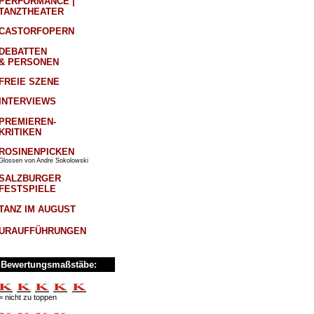
PERFORMANCE |
TANZTHEATER
CASTORFOPERN
DEBATTEN
& PERSONEN
FREIE SZENE
INTERVIEWS
PREMIEREN-
KRITIKEN
ROSINENPICKEN
Glossen von Andre Sokolowski
SALZBURGER
FESTSPIELE
TANZ IM AUGUST
URAUFFÜHRUNGEN
Bewertungsmaßstäbe:
= nicht zu toppen