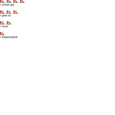
= schon gut
= geht so
= na ja
= katastrophal