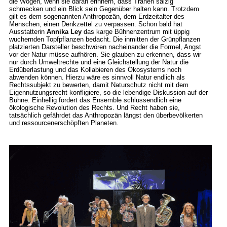
die Wogen, wenn sie daran erinnern, dass Tränen salzig
schmecken und ein Blick sein Gegenüber halten kann. Trotzdem
gilt es dem sogenannten Anthropozän, dem Erdzeitalter des
Menschen, einen Denkzettel zu verpassen. Schon bald hat
Ausstatterin
Annika Ley
das karge Bühnenzentrum mit üppig
wuchernden Topfpflanzen bedacht. Die inmitten der Grünpflanzen
platzierten Darsteller beschwören nacheinander die Formel, Angst
vor der Natur müsse aufhören. Sie glauben zu erkennen, dass wir
nur durch Umweltrechte und eine Gleichstellung der Natur die
Erdüberlastung und das Kollabieren des Ökosystems noch
abwenden können. Hierzu wäre es sinnvoll Natur endlich als
Rechtssubjekt zu bewerten, damit Naturschutz nicht mit dem
Eigennutzungsrecht konfligiere, so die lebendige Diskussion auf der
Bühne. Einhellig fordert das Ensemble schlussendlich eine
ökologische Revolution des Rechts. Und Recht haben sie,
tatsächlich gefährdet das Anthropozän längst den überbevölkerten
und ressourcenerschöpften Planeten.