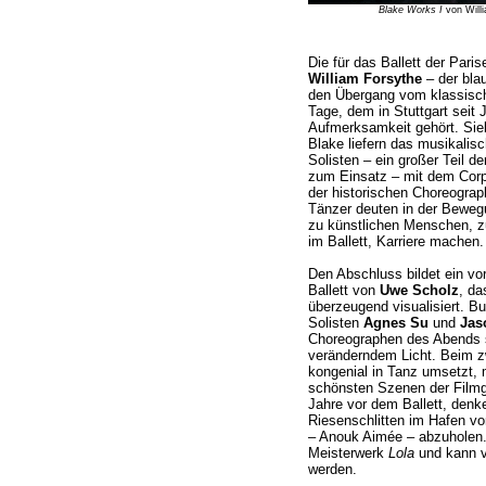
Blake Works I
von Willi
Die für das Ballett der Pari
William Forsythe
– der bla
den Übergang vom klassisch
Tage, dem in Stuttgart seit
Aufmerksamkeit gehört. Si
Blake liefern das musikalisc
Solisten – ein großer Teil d
zum Einsatz – mit dem Corps 
der historischen Choreograp
Tänzer deuten in der Bewegu
zu künstlichen Menschen, zu
im Ballett, Karriere machen.
Den Abschluss bildet ein vor
Ballett von
Uwe Scholz
, da
überzeugend visualisiert. B
Solisten
Agnes Su
und
Jas
Choreographen des Abends sp
veränderndem Licht. Beim z
kongenial in Tanz umsetzt, m
schönsten Szenen der Filmg
Jahre vor dem Ballett, denke
Riesenschlitten im Hafen vo
– Anouk Aimée – abzuholen.
Meisterwerk
Lola
und kann vo
werden.