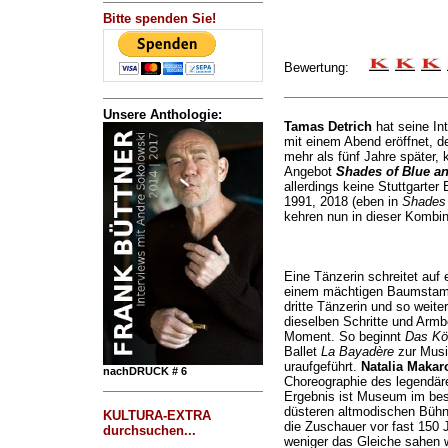
Bitte spenden Sie!
Bewertung:
Unsere Anthologie:
Tamas Detrich
hat seine I
mit einem Abend eröffnet, de
mehr als fünf Jahre später, 
Angebot
Shades of Blue a
allerdings keine Stuttgarter
1991, 2018 (eben in
Shades 
kehren nun in dieser Kombin
Eine Tänzerin schreitet auf 
einem mächtigen Baumstamm h
dritte Tänzerin und so weiter
dieselben Schritte und Arm
Moment. So beginnt
Das Kön
Ballet
La Bayadère
zur Musi
uraufgeführt.
Natalia Makar
nachDRUCK # 6
Choreographie des legendären
Ergebnis ist Museum im bes
düsteren altmodischen Bühne
KULTURA-EXTRA
die Zuschauer vor fast 150 
durchsuchen...
weniger das Gleiche sahen wi