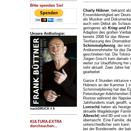
Bitte spenden Sie!
Charly Hübner
, bekannt al
Ensemblemitglied am Deuts
als Musiker und Dokumentar
auch sein Debut als Schausp
geringeres als
Krieg und Fr
Adaption des großen Vierbän
Unsere Anthologie:
bereits 2008 für das Wiener
Textfassung des Dramatike
Schimmelpfennig
, der ers
Antikenmehrteiler für das 
geschrieben hat. Die Tolstoi
Jürgen Gosch kam damals ni
weiter zur Uraufführung frei
sehr aktuell. Zwei Jahre hat
gearbeitet.
Ganze 4 Stunden inklusive e
Hübners an der Kammer 1 i
Schimmelpfennig hat das E
Petersburger Adelsfamilien
Rostow während der Napoleo
Jahrhunderts stark gerafft,
Lomsché
haben als heutige
nachDRUCK # 6
aktuelle Magdeburger Famili
Albrecht
) wird 80 und von i
überrascht. Eine Familie, die
KULTURA-EXTRA
unterschiedlicher sein kan
durchsuchen...
bei der Bundeswehr, der bal