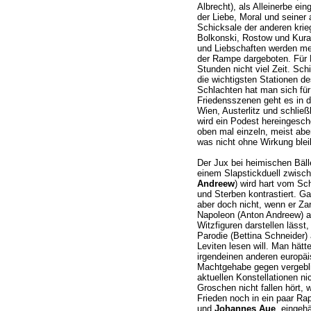
Albrecht), als Alleinerbe ei
der Liebe, Moral und seiner
Schicksale der anderen krie
Bolkonski, Rostow und Kurag
und Liebschaften werden meh
der Rampe dargeboten. Für F
Stunden nicht viel Zeit. Sc
die wichtigsten Stationen d
Schlachten hat man sich fü
Friedensszenen geht es in 
Wien, Austerlitz und schließ
wird ein Podest hereingesc
oben mal einzeln, meist abe
was nicht ohne Wirkung blei
Der Jux bei heimischen Bäl
einem Slapstickduell zwisch
Andreew
) wird hart vom Sc
und Sterben kontrastiert. 
aber doch nicht, wenn er Zar
Napoleon (Anton Andreew) a
Witzfiguren darstellen läss
Parodie (Bettina Schneider)
Leviten lesen will. Man hät
irgendeinen anderen europäi
Machtgehabe gegen vergebli
aktuellen Konstellationen ni
Groschen nicht fallen hört, w
Frieden noch in ein paar R
und
Johannes Aue
, eingeh