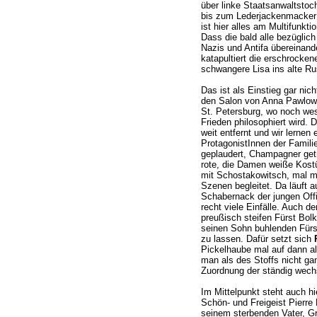
über linke Staatsanwaltsto
bis zum Lederjackenmacker 
ist hier alles am Multifunkt
Dass die bald alle bezüglic
Nazis und Antifa übereinande
katapultiert die erschrockene
schwangere Lisa ins alte Ru
Das ist als Einstieg gar nich
den Salon von Anna Pawlow
St. Petersburg, wo noch wese
Frieden philosophiert wird. 
weit entfernt und wir lernen
ProtagonistInnen der Familie
geplaudert, Champagner getr
rote, die Damen weiße Kost
mit Schostakowitsch, mal m
Szenen begleitet. Da läuft a
Schabernack der jungen Offi
recht viele Einfälle. Auch d
preußisch steifen Fürst Bolk
seinen Sohn buhlenden Fürst
zu lassen. Dafür setzt sich
Pickelhaube mal auf dann al
man als des Stoffs nicht ga
Zuordnung der ständig wech
Im Mittelpunkt steht auch hi
Schön- und Freigeist Pierre
seinem sterbenden Vater, Gr