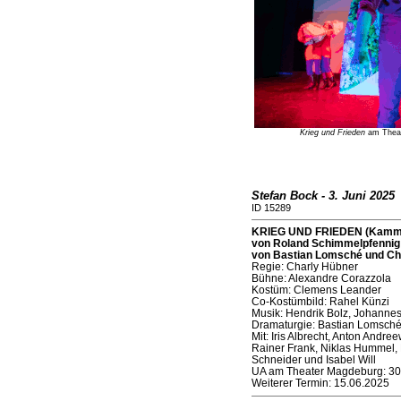
Krieg und Frieden
am Theat
Stefan Bock - 3. Juni 2025
ID 15289
KRIEG UND FRIEDEN (Kammer
von Roland Schimmelpfennig n
von Bastian Lomsché und Ch
Regie: Charly Hübner
Bühne: Alexandre Corazzola
Kostüm: Clemens Leander
Co-Kostümbild: Rahel Künzi
Musik: Hendrik Bolz, Johanne
Dramaturgie: Bastian Lomsch
Mit: Iris Albrecht, Anton Andre
Rainer Frank, Niklas Hummel, 
Schneider und Isabel Will
UA am Theater Magdeburg: 30
Weiterer Termin: 15.06.2025