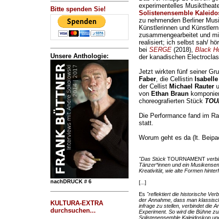
experimentelles Musiktheate
Bitte spenden Sie!
Solistenensemble Kaleid
zu nehmenden Berliner Musi
Künstlerinnen und Künstler
zusammengearbeitet und mit 
realisiert; ich selbst sah/ h
bei
SERGE
(2018),
Black H
Unsere Anthologie:
der kanadischen Electrocla
Jetzt wirkten fünf seiner Gr
Faber
, die Cellistin
Isabelle
der Cellist
Michael Rauter
u
von
Ethan Braun
komponier
choreografierten Stück
TOU
Die Performance fand im 
statt.
Worum geht es da (lt. Beipa
"Das Stück
TOURNAMENT
verb
Tänzer*innen und ein Musikensemb
Kreativität, wie alte Formen hint
nachDRUCK # 6
[...]
Es
"reflektiert die historische 
der Annahme, dass man klassisc
KULTURA-EXTRA
infrage zu stellen, verbindet die A
durchsuchen...
Experiment. So wird die Bühne zu
Solistenensemble Kaleidoskop un