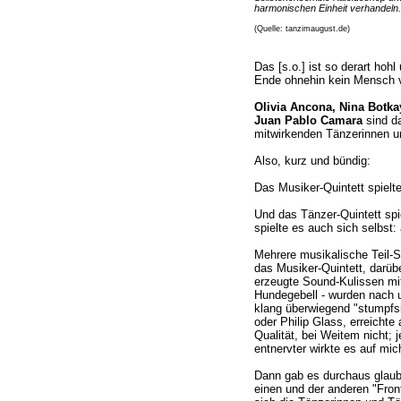
harmonischen Einheit verhandeln.
(Quelle: tanzimaugust.de)
Das [s.o.] ist so derart hohl
Ende ohnehin kein Mensch v
Olivia Ancona, Nina Botka
Juan Pablo Camara
sind da
mitwirkenden Tänzerinnen u
Also, kurz und bündig:
Das Musiker-Quintett spielte
Und das Tänzer-Quintett spie
spielte es auch sich selbst: 
Mehrere musikalische Teil-S
das Musiker-Quintett, darübe
erzeugte Sound-Kulissen mi
Hundegebell - wurden nach u
klang überwiegend "stumpfsi
oder Philip Glass, erreichte
Qualität, bei Weitem nicht; 
entnervter wirkte es auf mic
Dann gab es durchaus glaub
einen und der anderen "Front