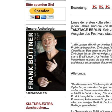
Bitte spenden Sie!
Bewertung:
Eines der ersten kulturellen
jeden Jahres sind die von d
Unsere Anthologie:
TANZTAGE BERLIN
. Seit v
Ausgabe des Festivals statt 
"...die Lasten, die Körper in einer
Probleme betrachtet. Zwischen A
Oberfläche, Begrenzung und Befr
Zwischenräume. Sie verweigern si
starre Erzählungen. Als Vehikel 
Verweigerung laden sie uns ein, 
und darauf zu bestehen, Raum e
Allerdings:
"Da die erwartete Förderung für 
Opfer fiel, musste das Budget um 
und unser Team bedeutete dies me
nachDRUCK # 6
schließlich Enttäuschung. Für ein
Produktionsplattform wie die Tanz
Premieren, keine neuen Gruppena
allem viel weniger Geld für Berli
KULTURA-EXTRA
Bedingungen arbeitet.
durchsuchen...
Im Gegensatz zu Politiker*innen, d