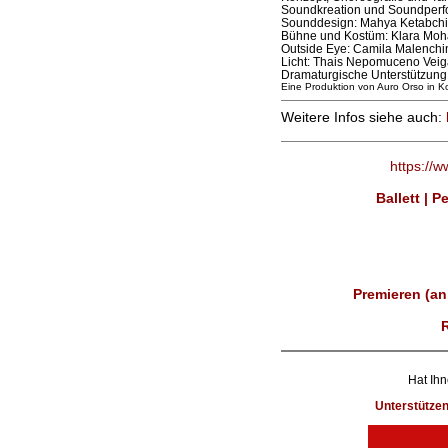
Soundkreation und Soundperf
Sounddesign: Mahya Ketabchi
Bühne und Kostüm: Klara Mo
Outside Eye: Camila Malenchi
Licht: Thais Nepomuceno Veig
Dramaturgische Unterstützung
Eine Produktion von Auro Orso in K
Weitere Infos siehe auch:
https://
Ballett | 
Premieren (an
Hat Ihn
Unterstütze