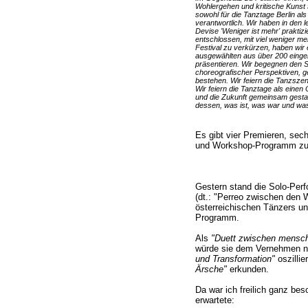
Wohlergehen und kritische Kunst s
sowohl für die Tanztage Berlin als
verantwortlich. Wir haben in den l
Devise 'Weniger ist mehr' praktiz
entschlossen, mit viel weniger me
Festival zu verkürzen, haben wir
ausgewählten aus über 200 einger
präsentieren. Wir begegnen den 
choreografischer Perspektiven, 
bestehen. Wir feiern die Tanzszene
Wir feiern die Tanztage als einen
und die Zukunft gemeinsam gestal
dessen, was ist, was war und was
Es gibt vier Premieren, se
und Workshop-Programm zu K
Gestern stand die Solo-Per
(dt.: "Perreo zwischen den 
österreichischen Tänzers u
Programm.
Als
"Duett zwischen menschl
würde sie dem Vernehmen 
und Transformation"
oszillie
Ärsche"
erkunden.
Da war ich freilich ganz be
erwartete: