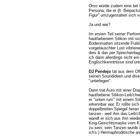
Orso würde zudem eine bei i
Persona, die er (lt. Beipackz
Figur"
umzugestalten sich v
Ja und wie?
Im ersten Teil seiner Perfor
hautfarbenem Silikon mit sic
Bodenmatten sitzende Publi
vorgetäuschter Lust vibrier
dies & das per Sprecheinlag
ich dann allerdings nicht ei
Englischkenntnisse sind unte
DJ Pendejo
tat aus dem Off
seinen Soundideen und dive
"unterlegen".
Dann trat Auro mit einer Dr
hautfarbene Silikon-Leib'ch
er "unten rum" mit einem S
erkennbar war. Er rollte sic
doppelbreiten Spiegel hera
tanzen - weil ihm das Leib'c
wandt er sich aus ihm wiede
King-Gesichtsmaske vom Kopf
zu sein; sein Tanzen wurde
ich's:) Hermaphroditische an