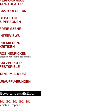
PERFORMANCE |
TANZTHEATER
CASTORFOPERN
DEBATTEN
& PERSONEN
FREIE SZENE
INTERVIEWS
PREMIEREN-
KRITIKEN
ROSINENPICKEN
Glossen von Andre Sokolowski
SALZBURGER
FESTSPIELE
TANZ IM AUGUST
URAUFFÜHRUNGEN
Bewertungsmaßstäbe:
= nicht zu toppen