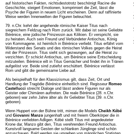
auf historischen Fakten, nichtsdestotrotz beschönigt Racine die
Geschichte, steigert Emotionen, komprimiert die Zeit, lässt die
Psyche der Figuren in neuem Licht erscheinen. Denn auf raffinierte
Weise werden Innenwelten der Figuren beleuchtet.
79. n.Chr. kehrt der angehende römische Kaiser Titus nach
siegreichem Feldzug nach Rom zurück. Mit dabei ist seine Geliebte
Bérénice, eine jüdische Prinzessin aus Kilikien. Er verspricht, sie
zu heiraten. Auch sein Freund und Verbündeter Antiochus, König
von Kommagene, ist heimlich in Bérénice verliebt. Titus erfährt vom
Widerstand des Senats und des römischen Volkes gegen die Heirat
mit der Prinzessin. Titus sieht sich gezwungen, auf die Heirat zu
verzichten. Er schickt Antiochus, um Bérénice seine Entscheidung
mitzuteilen. Bérénice eilt in Titus Gemächer und findet ihn in Tränen
aufgelöst vor. Beide sind zutiefst erschüttert. Bérénice verlässt
Rom und gibt die gemeinsame Liebe auf.
Als beispielhaft für den Klassizismus gilt, dass Zeit, Ort und
Handlung der Tragödie
Bérénice
einheitlich sind. Regisseur
Romeo
Castellucci
streicht Dialoge und lässt andere Figuren nur als
Geister oder Chimären auftreten. Die reale Bérénice (28. n.Chr.
geboren) war zehn Jahre älter als ihr Geliebter Titus (39. n.Chr.
geboren).
Wenn Huppert von der Bühne tritt, mimen die Models
Cheikh Kébé
und
Giovanni Manzo
jungenhaft und mit freiem Oberkörper die in
Bérénice verliebten Adligen. Kébé stellt Titus mit angedeuteter
Krone dar, Manzo gibt den, Titus verehrenden Freund Antiochus.
Kunstvoll langsame Gesten der schlanken Jünglinge sind schön
anzuschauen. Bald werden sie umgeben von männlichen Statisten,