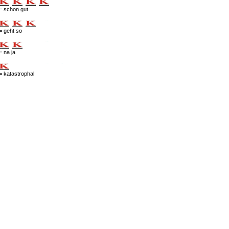
= schon gut
= geht so
= na ja
= katastrophal