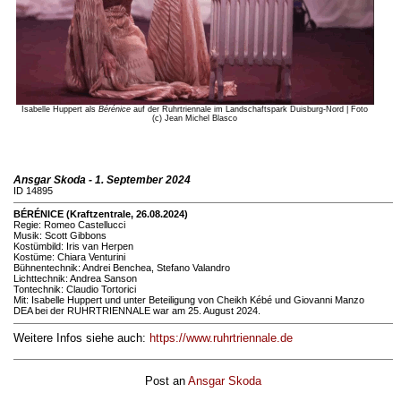
Isabelle Huppert als
Bérénice
auf der Ruhrtriennale im Landschaftspark Duisburg-Nord | Foto
(c) Jean Michel Blasco
Ansgar Skoda - 1. September 2024
ID 14895
BÉRÉNICE (Kraftzentrale, 26.08.2024)
Regie: Romeo Castellucci
Musik: Scott Gibbons
Kostümbild: Iris van Herpen
Kostüme: Chiara Venturini
Bühnentechnik: Andrei Benchea, Stefano Valandro
Lichttechnik: Andrea Sanson
Tontechnik: Claudio Tortorici
Mit: Isabelle Huppert und unter Beteiligung von Cheikh Kébé und Giovanni Manzo
DEA bei der RUHRTRIENNALE war am 25. August 2024.
Weitere Infos siehe auch:
https://www.ruhrtriennale.de
Post an
Ansgar Skoda