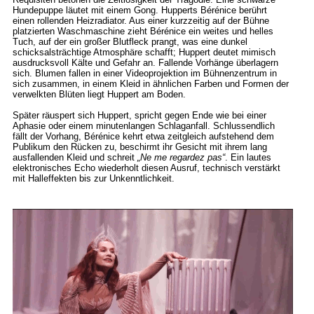
Hundepuppe läutet mit einem Gong. Hupperts Bérénice berührt
einen rollenden Heizradiator. Aus einer kurzzeitig auf der Bühne
platzierten Waschmaschine zieht Bérénice ein weites und helles
Tuch, auf der ein großer Blutfleck prangt, was eine dunkel
schicksalsträchtige Atmosphäre schafft; Huppert deutet mimisch
ausdrucksvoll Kälte und Gefahr an. Fallende Vorhänge überlagern
sich. Blumen fallen in einer Videoprojektion im Bühnenzentrum in
sich zusammen, in einem Kleid in ähnlichen Farben und Formen der
verwelkten Blüten liegt Huppert am Boden.
Später räuspert sich Huppert, spricht gegen Ende wie bei einer
Aphasie oder einem minutenlangen Schlaganfall. Schlussendlich
fällt der Vorhang, Bérénice kehrt etwa zeitgleich aufstehend dem
Publikum den Rücken zu, beschirmt ihr Gesicht mit ihrem lang
ausfallenden Kleid und schreit
„Ne me regardez pas“
. Ein lautes
elektronisches Echo wiederholt diesen Ausruf, technisch verstärkt
mit Halleffekten bis zur Unkenntlichkeit.