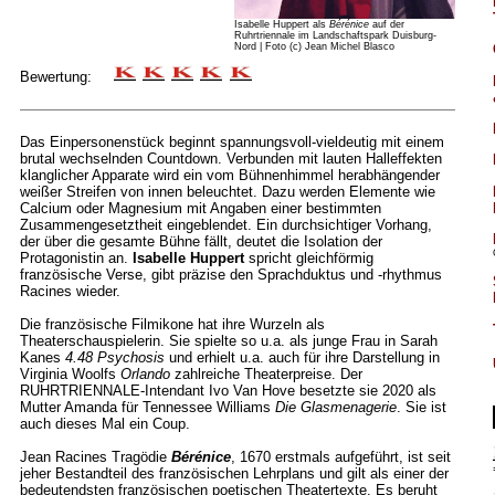
Isabelle Huppert als
Bérénice
auf der
Ruhrtriennale im Landschaftspark Duisburg-
Nord | Foto (c) Jean Michel Blasco
Bewertung:
Das Einpersonenstück beginnt spannungsvoll-vieldeutig mit einem
brutal wechselnden Countdown. Verbunden mit lauten Halleffekten
klanglicher Apparate wird ein vom Bühnenhimmel herabhängender
weißer Streifen von innen beleuchtet. Dazu werden Elemente wie
Calcium oder Magnesium mit Angaben einer bestimmten
Zusammengesetztheit eingeblendet. Ein durchsichtiger Vorhang,
der über die gesamte Bühne fällt, deutet die Isolation der
Protagonistin an.
Isabelle Huppert
spricht gleichförmig
französische Verse, gibt präzise den Sprachduktus und -rhythmus
Racines wieder.
Die französische Filmikone hat ihre Wurzeln als
Theaterschauspielerin. Sie spielte so u.a. als junge Frau in Sarah
Kanes
4.48 Psychosis
und erhielt u.a. auch für ihre Darstellung in
Virginia Woolfs
Orlando
zahlreiche Theaterpreise. Der
RUHRTRIENNALE-Intendant Ivo Van Hove besetzte sie 2020 als
Mutter Amanda für Tennessee Williams
Die Glasmenagerie
. Sie ist
auch dieses Mal ein Coup.
Jean Racines Tragödie
Bérénice
, 1670 erstmals aufgeführt, ist seit
jeher Bestandteil des französischen Lehrplans und gilt als einer der
bedeutendsten französischen poetischen Theatertexte. Es beruht