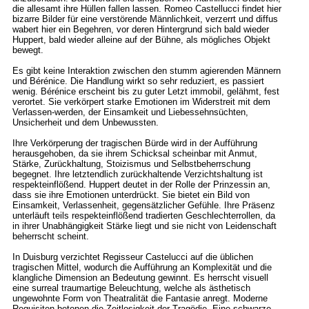
die allesamt ihre Hüllen fallen lassen. Romeo Castellucci findet hier
bizarre Bilder für eine verstörende Männlichkeit, verzerrt und diffus
wabert hier ein Begehren, vor deren Hintergrund sich bald wieder
Huppert, bald wieder alleine auf der Bühne, als mögliches Objekt
bewegt.
Es gibt keine Interaktion zwischen den stumm agierenden Männern
und Bérénice. Die Handlung wirkt so sehr reduziert, es passiert
wenig. Bérénice erscheint bis zu guter Letzt immobil, gelähmt, fest
verortet. Sie verkörpert starke Emotionen im Widerstreit mit dem
Verlassen-werden, der Einsamkeit und Liebessehnsüchten,
Unsicherheit und dem Unbewussten.
Ihre Verkörperung der tragischen Bürde wird in der Aufführung
herausgehoben, da sie ihrem Schicksal scheinbar mit Anmut,
Stärke, Zurückhaltung, Stoizismus und Selbstbeherrschung
begegnet. Ihre letztendlich zurückhaltende Verzichtshaltung ist
respekteinflößend. Huppert deutet in der Rolle der Prinzessin an,
dass sie ihre Emotionen unterdrückt. Sie bietet ein Bild von
Einsamkeit, Verlassenheit, gegensätzlicher Gefühle. Ihre Präsenz
unterläuft teils respekteinflößend tradierten Geschlechterrollen, da
in ihrer Unabhängigkeit Stärke liegt und sie nicht von Leidenschaft
beherrscht scheint.
In Duisburg verzichtet Regisseur Castelucci auf die üblichen
tragischen Mittel, wodurch die Aufführung an Komplexität und die
klangliche Dimension an Bedeutung gewinnt. Es herrscht visuell
eine surreal traumartige Beleuchtung, welche als ästhetisch
ungewohnte Form von Theatralität die Fantasie anregt. Moderne
Requisiten betonen die Zeitlosigkeit der Tragödie. Eine schwarze