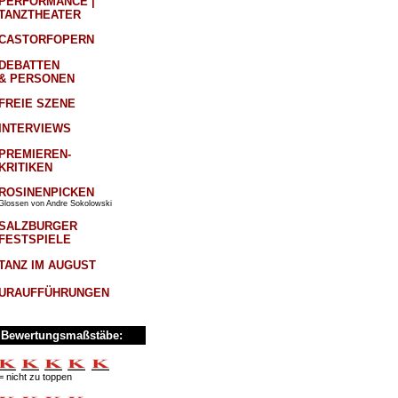
PERFORMANCE |
TANZTHEATER
CASTORFOPERN
DEBATTEN
& PERSONEN
FREIE SZENE
INTERVIEWS
PREMIEREN-
KRITIKEN
ROSINENPICKEN
Glossen von Andre Sokolowski
SALZBURGER
FESTSPIELE
TANZ IM AUGUST
URAUFFÜHRUNGEN
Bewertungsmaßstäbe:
= nicht zu toppen