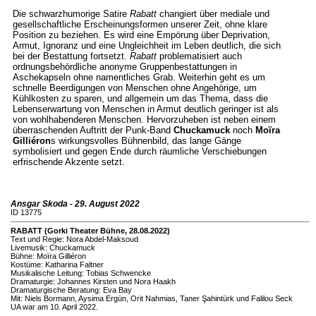
Die schwarzhumorige Satire
Rabatt
changiert über mediale und
gesellschaftliche Erscheinungsformen unserer Zeit, ohne klare
Position zu beziehen. Es wird eine Empörung über Deprivation,
Armut, Ignoranz und eine Ungleichheit im Leben deutlich, die sich
bei der Bestattung fortsetzt.
Rabatt
problematisiert auch
ordnungsbehördliche anonyme Gruppenbestattungen in
Aschekapseln ohne namentliches Grab. Weiterhin geht es um
schnelle Beerdigungen von Menschen ohne Angehörige, um
Kühlkosten zu sparen, und allgemein um das Thema, dass die
Lebenserwartung von Menschen in Armut deutlich geringer ist als
von wohlhabenderen Menschen. Hervorzuheben ist neben einem
überraschenden Auftritt der Punk-Band
Chuckamuck
noch
Moïra
Gilliéron
s wirkungsvolles Bühnenbild, das lange Gänge
symbolisiert und gegen Ende durch räumliche Verschiebungen
erfrischende Akzente setzt.
Ansgar Skoda - 29. August 2022
ID 13775
RABATT (Gorki Theater Bühne, 28.08.2022)
Text und Regie: Nora Abdel-Maksoud
Livemusik: Chuckamuck
Bühne: Moïra Gilliéron
Kostüme: Katharina Faltner
Musikalische Leitung: Tobias Schwencke
Dramaturgie: Johannes Kirsten und Nora Haakh
Dramaturgische Beratung: Eva Bay
Mit: Niels Bormann, Aysima Ergün, Orit Nahmias, Taner Şahintürk und Falilou Seck
UA war am 10. April 2022.