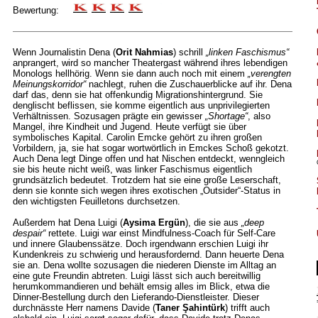
Bewertung:
Wenn Journalistin Dena (
Orit Nahmias
) schrill
„linken Faschismus“
anprangert, wird so mancher Theatergast während ihres lebendigen
Monologs hellhörig. Wenn sie dann auch noch mit einem
„verengten
Meinungskorridor“
nachlegt, ruhen die Zuschauerblicke auf ihr. Dena
darf das, denn sie hat offenkundig Migrationshintergrund. Sie
denglischt beflissen, sie komme eigentlich aus unprivilegierten
Verhältnissen. Sozusagen prägte ein gewisser
„Shortage“
, also
Mangel, ihre Kindheit und Jugend. Heute verfügt sie über
symbolisches Kapital. Carolin Emcke gehört zu ihren großen
Vorbildern, ja, sie hat sogar wortwörtlich in Emckes Schoß gekotzt.
Auch Dena legt Dinge offen und hat Nischen entdeckt, wenngleich
sie bis heute nicht weiß, was linker Faschismus eigentlich
grundsätzlich bedeutet. Trotzdem hat sie eine große Leserschaft,
denn sie konnte sich wegen ihres exotischen „Outsider“-Status in
den wichtigsten Feuilletons durchsetzen.
Außerdem hat Dena Luigi (
Aysima Ergün
), die sie aus
„deep
despair“
rettete. Luigi war einst Mindfulness-Coach für Self-Care
und innere Glaubenssätze. Doch irgendwann erschien Luigi ihr
Kundenkreis zu schwierig und herausfordernd. Dann heuerte Dena
sie an. Dena wollte sozusagen die niederen Dienste im Alltag an
eine gute Freundin abtreten. Luigi lässt sich auch bereitwillig
herumkommandieren und behält emsig alles im Blick, etwa die
Dinner-Bestellung durch den Lieferando-Dienstleister. Dieser
durchnässte Herr namens Davide (
Taner Şahintürk
) trifft auch