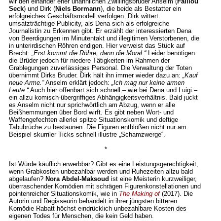
wir den einander eher unähnlichen Zwillingsbrüder Anselm (
Falilou
Seck
) und Dirk (
Niels Bormann
), die beide als Bestatter ein
erfolgreiches Geschäftsmodell verfolgen. Dirk wittert
umsatzträchtige Publicity, als Dena sich als erfolgreiche
Journalistin zu Erkennen gibt. Er erzählt der interessierten Dena
von Beerdigungen im Minutentakt und illegitimen Verstorbenen, die
in unterirdischen Röhren endigen. Hier verweist das Stück auf
Brecht:
„Erst kommt die Röhre, dann die Moral.“
Leider benötigen
die Brüder jedoch für niedere Tätigkeiten im Rahmen der
Grablegungen zuverlässiges Personal. Die Verwaltung der Toten
übernimmt Dirks Bruder. Dirk hält ihn immer wieder dazu an:
„Kauf
neue Arme.“
Anselm erklärt jedoch:
„Ich mag nur keine armen
Leute.“
Auch hier offenbart sich schnell – wie bei Dena und Luigi –
ein allzu komisch-übergriffiges Abhängigkeitsverhältnis. Bald juckt
es Anselm nicht nur sprichwörtlich am Abzug, wenn er alle
Beißhemmungen über Bord wirft. Es gibt neben Wort- und
Waffengefechten allerlei spitze Situationskomik und deftige
Tabubrüche zu bestaunen. Die Figuren entblößen nicht nur am
Beispiel skurriler Ticks schnell illustre „Schamzwerge“.
*
Ist Würde käuflich erwerbbar? Gibt es eine Leistungsgerechtigkeit,
wenn Grabkosten unbezahlbar werden und Ruhezeiten allzu bald
abgelaufen?
Nora Abdel-Maksoud
ist eine Meisterin kurzweiliger,
überraschender Komödien mit schrägen Figurenkonstellationen und
pointenreicher Situationskomik, wie in
The Making of
(2017). Die
Autorin und Regisseurin behandelt in ihrer jüngsten bitteren
Komödie Rabatt höchst eindrücklich unbezahlbare Kosten des
eigenen Todes für Menschen, die kein Geld haben.