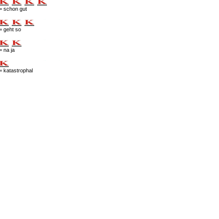
= schon gut
= geht so
= na ja
= katastrophal