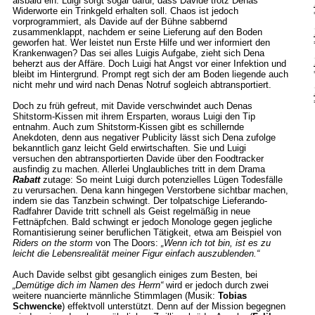
alsbald ein. Luigi sorgt sogar dafür, dass Davide trotz Denas
Widerworte ein Trinkgeld erhalten soll. Chaos ist jedoch
vorprogrammiert, als Davide auf der Bühne sabbernd
zusammenklappt, nachdem er seine Lieferung auf den Boden
geworfen hat. Wer leistet nun Erste Hilfe und wer informiert den
Krankenwagen? Das sei alles Luigis Aufgabe, zieht sich Dena
beherzt aus der Affäre. Doch Luigi hat Angst vor einer Infektion und
bleibt im Hintergrund. Prompt regt sich der am Boden liegende auch
nicht mehr und wird nach Denas Notruf sogleich abtransportiert.
Doch zu früh gefreut, mit Davide verschwindet auch Denas
Shitstorm-Kissen mit ihrem Ersparten, woraus Luigi den Tip
entnahm. Auch zum Shitstorm-Kissen gibt es schillernde
Anekdoten, denn aus negativer Publicity lässt sich Dena zufolge
bekanntlich ganz leicht Geld erwirtschaften. Sie und Luigi
versuchen den abtransportierten Davide über den Foodtracker
ausfindig zu machen. Allerlei Unglaubliches tritt in dem Drama
Rabatt
zutage: So meint Luigi durch potenzielles Lügen Todesfälle
zu verursachen. Dena kann hingegen Verstorbene sichtbar machen,
indem sie das Tanzbein schwingt. Der tolpatschige Lieferando-
Radfahrer Davide tritt schnell als Geist regelmäßig in neue
Fettnäpfchen. Bald schwingt er jedoch Monologe gegen jegliche
Romantisierung seiner beruflichen Tätigkeit, etwa am Beispiel von
Riders on the storm
von The Doors:
„Wenn ich tot bin, ist es zu
leicht die Lebensrealität meiner Figur einfach auszublenden.“
Auch Davide selbst gibt gesanglich einiges zum Besten, bei
„Demütige dich im Namen des Herrn“
wird er jedoch durch zwei
weitere nuancierte männliche Stimmlagen (Musik:
Tobias
Schwencke
) effektvoll unterstützt. Denn auf der Mission begegnen