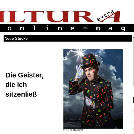
Neue Stücke
Die Geister,
die ich
sitzenließ
© Esra Rotthoff