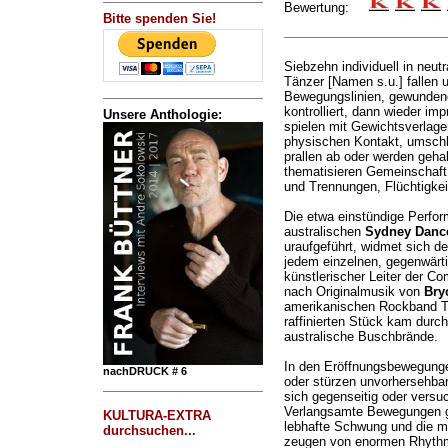
Bewertung:
Bitte spenden Sie!
Siebzehn individuell in neut
Tänzer [Namen s.u.] fallen 
Bewegungslinien, gewunden
kontrolliert, dann wieder im
Unsere Anthologie:
spielen mit Gewichtsverlag
physischen Kontakt, umschli
prallen ab oder werden gehal
thematisieren Gemeinschaft
und Trennungen, Flüchtigkei
Die etwa einstündige Perfo
australischen
Sydney Danc
uraufgeführt, widmet sich de
jedem einzelnen, gegenwär
künstlerischer Leiter der C
nach Originalmusik von
Bry
amerikanischen Rockband Th
raffinierten Stück kam dur
australische Buschbrände.
In den Eröffnungsbewegunge
nachDRUCK # 6
oder stürzen unvorhersehbar,
sich gegenseitig oder versu
Verlangsamte Bewegungen geh
KULTURA-EXTRA
lebhafte Schwung und die m
durchsuchen...
zeugen von enormen Rhythm