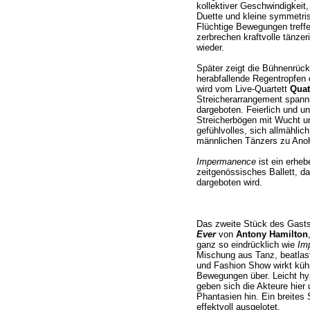
kollektiver Geschwindigkeit,
Duette und kleine symmetri
Flüchtige Bewegungen treff
zerbrechen kraftvolle tänzeri
wieder.
Später zeigt die Bühnenrüc
herabfallende Regentropfen 
wird vom Live-Quartett
Quat
Streicherarrangement spann
dargeboten. Feierlich und u
Streicherbögen mit Wucht u
gefühlvolles, sich allmähli
männlichen Tänzers zu Anoh
Impermanence
ist ein erheb
zeitgenössisches Ballett, da
dargeboten wird.
Das zweite Stück des Gast
Ever
von
Antony Hamilton
ganz so eindrücklich wie
Im
Mischung aus Tanz, beatla
und Fashion Show wirkt küh
Bewegungen über. Leicht hyp
geben sich die Akteure hier 
Phantasien hin. Ein breites
effektvoll ausgelotet.