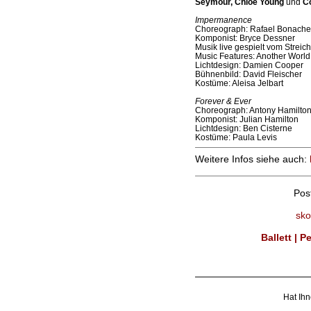
Seymour, Chloe Young
und
C
Impermanence
Choreograph: Rafael Bonache
Komponist: Bryce Dessner
Musik live gespielt vom Streic
Music Features: Another World
Lichtdesign: Damien Cooper
Bühnenbild: David Fleischer
Kostüme: Aleisa Jelbart
Forever & Ever
Choreograph: Antony Hamilto
Komponist: Julian Hamilton
Lichtdesign: Ben Cisterne
Kostüme: Paula Levis
Weitere Infos siehe auch:
Pos
sko
Ballett | 
Hat Ihn