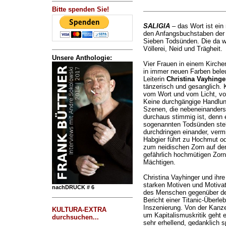
Bitte spenden Sie!
SALIGIA
– das Wort ist ein 
den Anfangsbuchstaben der 
Sieben Todsünden. Die da w
Völlerei, Neid und Trägheit.
Unsere Anthologie:
Vier Frauen in einem Kirche
in immer neuen Farben bele
Leiterin
Christina Vayhinge
tänzerisch und gesanglich. 
vom Wort und vom Licht, vo
Keine durchgängige Handlung
Szenen, die nebeneinanders
durchaus stimmig ist, denn e
sogenannten Todsünden stehe
durchdringen einander, verm
Habgier führt zu Hochmut od
zum neidischen Zorn auf d
gefährlich hochmütigen Zorn 
Mächtigen.
Christina Vayhinger und ihre
starken Motiven und Motiva
nachDRUCK # 6
des Menschen gegenüber der 
Bericht einer Titanic-Überle
Inszenierung. Von der Kanze
KULTURA-EXTRA
um Kapitalismuskritik geht 
durchsuchen...
sehr erhellend, gedanklich s