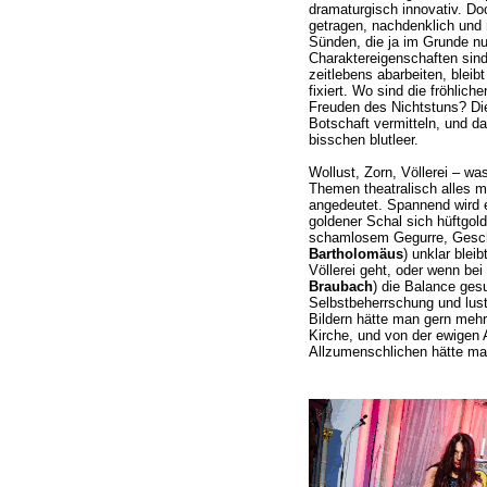
dramaturgisch innovativ. Doc
getragen, nachdenklich und 
Sünden, die ja im Grunde n
Charaktereigenschaften sin
zeitlebens abarbeiten, bleib
fixiert. Wo sind die fröhlic
Freuden des Nichtstuns? Die
Botschaft vermitteln, und das
bisschen blutleer.
Wollust, Zorn, Völlerei – wa
Themen theatralisch alles m
angedeutet. Spannend wird e
goldener Schal sich hüftgold
schamlosem Gegurre, Gesch
Bartholomäus
) unklar blei
Völlerei geht, oder wenn bei
Braubach
) die Balance ges
Selbstbeherrschung und lust
Bildern hätte man gern mehr
Kirche, und von der ewigen
Allzumenschlichen hätte ma