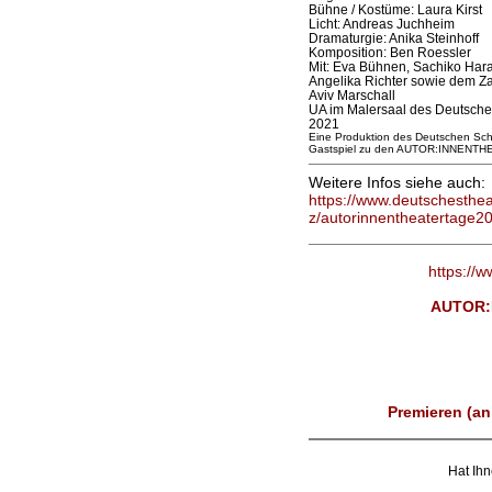
Bühne / Kostüme: Laura Kirst
Licht: Andreas Juchheim
Dramaturgie: Anika Steinhoff
Komposition: Ben Roessler
Mit: Eva Bühnen, Sachiko Hara
Angelika Richter sowie dem Z
Aviv Marschall
UA im Malersaal des Deutsch
2021
Eine Produktion des Deutschen Sc
Gastspiel zu den AUTOR:INNENT
Weitere Infos siehe auch:
https://www.deutschesthe
z/autorinnentheatertage2
https://
AUTOR:
Premieren (an
Hat Ihn