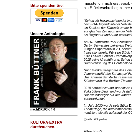
musste ich mich erst vorab e
Bitte spenden Sie!
als Stückeschreiber, bisher
"Schon als Heranwachsender inter
beim P14-Jugendclub der Volksb
ein Studium der Slawistik an der 
zur gleichen Zeit auch an der Vol
Unsere Anthologie:
als Regisseur und Autor entstand
Ab 2010 studierte Park Szenische
Berlin. Sein erstes bei einem Wet
Jungen SuperMario in 2D
, bekam
Innovationspreis. Für sein Stück
T
Else-Lasker-Schüler-Dramatikerpr
2015 seine Uraufführung. Schon a
Hörspielfassung des Deutschland
Nach Werkaufträgen für das Berli
'Autorenstudio' des Schauspiel F
Das Knurren der Milchstrasse
am 
Stückemarkt des Berliner Theater
2018 entwickelte und inszenierte 
Volksbühne Berlin und wurde dafür
Nachwuchsregisseur des Jahres 
ausgezeichnet.
Im Jahr 2020 wurde sein Stück
Da
Theatertage, die Autorentheaterta
nachDRUCK # 6
nominiert, die alle aufgrund der 
(Quelle: Wikipedia)
KULTURA-EXTRA
durchsuchen...
Alles klar?