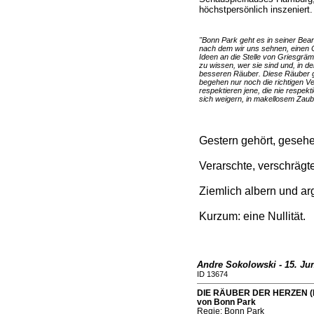
höchstpersönlich inszeniert.
"Bonn Park geht es in seiner Bear
nach dem wir uns sehnen, einen C
Ideen an die Stelle von Griesgrämi
zu wissen, wer sie sind und, in d
besseren Räuber. Diese Räuber gl
begehen nur noch die richtigen V
respektieren jene, die nie respekt
sich weigern, in makellosem Zaub
Gestern gehört, gesehe
Verarschte, verschrägte
Ziemlich albern und ar
Kurzum: eine Nullität.
Andre Sokolowski - 15. Jun
ID 13674
DIE RÄUBER DER HERZEN (Ka
von Bonn Park
Regie: Bonn Park