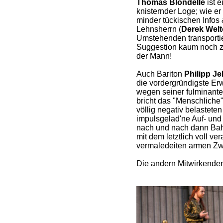
Thomas Blondelle
ist e
knisternder Loge; wie er
minder tückischen Infos
Lehnsherrn (
Derek Wel
Umstehenden transportier
Suggestion kaum noch z
der Mann!
Auch Bariton
Philipp Je
die vordergründigste Erw
wegen seiner fulminanten
bricht das "Menschliche"
völlig negativ belasteten
impulsgelad'ne Auf- und
nach und nach dann Bahn 
mit dem letztlich voll ve
vermaledeiten armen Zw
Die andern Mitwirkenden 