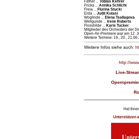
Fafner ...
Tobias Kehrer
Fricka ...
Annika Schlicht
Freia ...
Flurina Stucki
Erda ...
Judit Kutasi
Woglinde ...
Elena Tsallagova
Wellgunde ...
Irene Roberts
Flosshilde ...
Karis Tucker
Mitglieder des Orchesters der D
Open-Air-Premiere war am 12. J
Weitere Termine: 19., 20., 21.06
Weitere Infos siehe auch:
h
http://ww
Live-Strea
Opernpremier
Ro
Hat Ihnen
Unterstützen