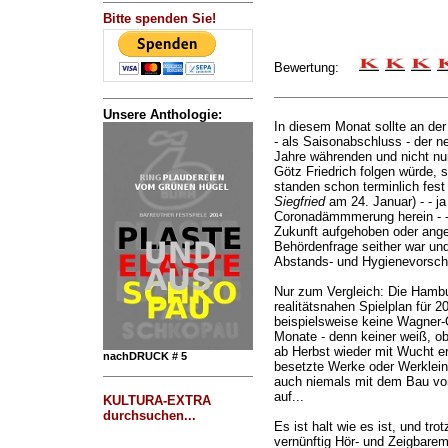
Bitte spenden Sie!
Bewertung:
Unsere Anthologie:
In diesem Monat sollte an de
- als Saisonabschluss - der 
Jahre währenden und nicht nu
Götz Friedrich folgen würde, s
standen schon terminlich fest 
Siegfried
am 24. Januar) - - ja
Coronadämmmerung herein - - -
Zukunft aufgehoben oder ang
Behördenfrage seither war und 
Abstands- und Hygienevorschr
Nur zum Vergleich: Die Hambur
realitätsnahen Spielplan für 2
beispielsweise keine Wagner-O
Monate - denn keiner weiß, o
ab Herbst wieder mit Wucht er
nachDRUCK # 5
besetzte Werke oder Werklein
auch niemals mit dem Bau von
auf...
KULTURA-EXTRA
durchsuchen...
Es ist halt wie es ist, und tr
vernünftig Hör- und Zeigbarem