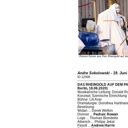
Riesen-Szene aus
Das Rheingold auf d
Andre Sokolowski - 19. Juni
ID 12308
DAS RHEINGOLD AUF DEM PAR
Berlin, 18.06.2020)
Musikalische Leitung: Donald R
Konzept, Szenische Einrichtung
Bühne: Lili Avar
Dramaturgie: Dorothea Hartmann
Besetzung:
Wotan ... Derek Welton
Donner ...
Padraic Rowan
Loge ... Thomas Blondelle
Alberich ... Philipp Jekal
Fasolt ...
Andrew Harris