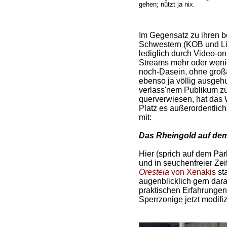
gehen; nützt ja nix.
Im Gegensatz zu ihren b
Schwestern (KOB und Li
lediglich durch Video-o
Streams mehr oder wenig
noch-Dasein, ohne großa
ebenso ja völlig ausgeh
verlass'nem Publikum zu
querverwiesen, hat das 
Platz es außerordentlic
mit:
Das Rheingold auf de
Hier (sprich auf dem Pa
und in seuchenfreier Zeit 
Oresteia
von Xenakis
sta
augenblicklich gern dara
praktischen Erfahrunge
Sperrzonige jetzt modif