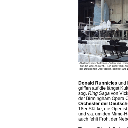
Abstandsvorschriften in Zeiten von Coro
auf die weißen nicht... Ein Blick vom Z
der Deutschen Oper Berlin, konkret am 1
Donald Runnicles
und 
griffen auf die längst K
sog.
Ring Saga
von Vick
der Birmingham Opera C
Orchester der Deutsch
18er Stärke, die Oper is
und v.a. um den Mime-Ha
auch fehlt Froh, der Neb