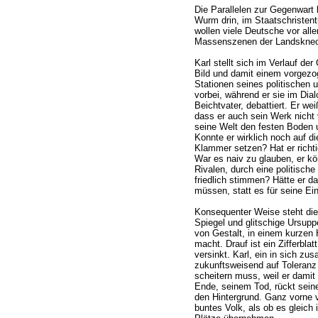
Die Parallelen zur Gegenwart l
Wurm drin, im Staatschristen
wollen viele Deutsche vor all
Massenszenen der Landsknech
Karl stellt sich im Verlauf de
Bild und damit einem vorgezo
Stationen seines politischen 
vorbei, während er sie im Di
Beichtvater, debattiert. Er we
dass er auch sein Werk nicht 
seine Welt den festen Boden u
Konnte er wirklich noch auf di
Klammer setzen? Hat er richtig
War es naiv zu glauben, er k
Rivalen, durch eine politisch
friedlich stimmen? Hätte er d
müssen, statt es für seine Ei
Konsequenter Weise steht die
Spiegel und glitschige Ursuppe
von Gestalt, in einem kurzen
macht. Drauf ist ein Zifferblat
versinkt. Karl, ein in sich z
zukunftsweisend auf Toleranz
scheitern muss, weil er damit 
Ende, seinem Tod, rückt seine
den Hintergrund. Ganz vorne v
buntes Volk, als ob es gleich