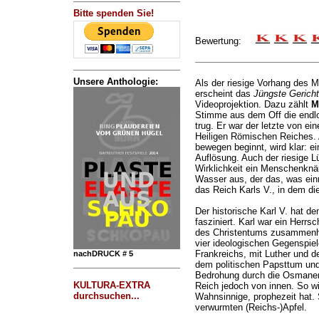
Bitte spenden Sie!
Bewertung:
Unsere Anthologie:
Als der riesige Vorhang des M
erscheint das
Jüngste Gericht
Videoprojektion. Dazu zählt
M
Stimme aus dem Off die endlo
trug. Er war der letzte von e
Heiligen Römischen Reiches. 
bewegen beginnt, wird klar: ei
Auflösung. Auch der riesige Lü
Wirklichkeit ein Menschenknäu
Wasser aus, der das, was einm
das Reich Karls V., in dem di
Der historische Karl V. hat 
fasziniert. Karl war ein Herrs
des Christentums zusammenhal
vier ideologischen Gegenspie
Frankreichs, mit Luther und de
nachDRUCK # 5
dem politischen Papsttum und
Bedrohung durch die Osmanen
KULTURA-EXTRA
Reich jedoch von innen. So wi
durchsuchen...
Wahnsinnige, prophezeit hat.
verwurmten (Reichs-)Apfel.