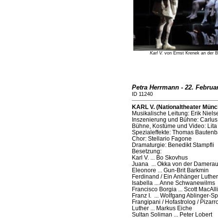
Karl V.
von Ernst Krenek an der Ba
Petra Herrmann - 22. Februa
ID 11240
KARL V. (Nationaltheater Münc
Musikalische Leitung: Erik Niels
Inszenierung und Bühne: Carlus 
Bühne, Kostüme und Video: Lita
Spezialeffekte: Thomas Bautenb
Chor: Stellario Fagone
Dramaturgie: Benedikt Stampfli
Besetzung:
Karl V. ... Bo Skovhus
Juana ... Okka von der Damera
Eleonore ... Gun-Brit Barkmin
Ferdinand / Ein Anhänger Luther
Isabella ... Anne Schwanewilms
Francisco Borgia ... Scott MacAlli
Franz I. ... Wolfgang Ablinger-S
Frangipani / Hofastrolog / Pizarr
Luther ... Markus Eiche
Sultan Soliman ... Peter Lobert