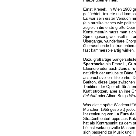
Plätze übernehmen.
Ernst Krenek, in Wien 1900 g
geflüchtet, textete und kompo
Es war sein erster Versuch mi
(ein musikalisches wie politi
zugleich die erste große Oper
Konsument/in muss man sich e
Sprechgesang wechselt mit ar
Übergänge, wunderbare Chorpa
überraschende Instrumentierun
fast kammerspielartig wirken, 
Dazu großartige Sängersolist
Sperrhacke
als Franz I.,
Gun
Eleonore oder auch
Janus To
natürlich der umjubelte Däne
anspruchsvollen Titelpartie. Di
Bariton, diese Lage zwischen 
Tradition der Oper oft für ält
Kraft strotzen, aber an ihre 
Falstaff
oder Alban Bergs
Woz
Was diese späte Wiederauffüh
München 1965 gespielt) jedoch
Inszenierung von
La Fura de
Straßentheatertruppe aus Kat
hat als Kontrapunkt zu dem st
höchst wirkungsvolle Massen-
sich passend zu Musik und Ha