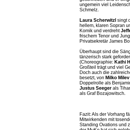
ungemein viel Leidensch
Schmelz.
Laura Scherwitzl
singt 
hellem, klaren Sopran u
Komik und verdreht
Jeff
frischem Tenor und Junge
Privatsekretär James Bo
Überhaupt sind die Säng
tänzerisch stark geforde
(Choreographie:
Kathi 
Großteil trägt und viel G
Doch auch die zahlreich
besetzt, von
Milko Milev
Doppelrolle als Benjami
Justus Seeger
als Tihan
als Graf Bozajowitsch.
Fazit: Als der Vorhang fä
Mitwirkenden mit tosend
Standing Ovations und z
der MuKo hat sich gelohn