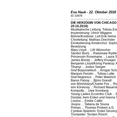
Eva Hauk - 22. Oktober 2018
ID 10978
DIE HERZOGIN VON CHICAGO (M
20.10.2018)
Musikalische Leitung: Tobias En
Inszenierung: Ulrich Wiggers
Bühne/Kostüme: Leif-Erik Heine
Chorleitung: Mathias Drechsler
Einstudierung Kinderchor: Soph
Besetzung:
Mary Lloyd ... Lilli Wünscher
Sándor Boris ... Radolsaw Rydle
Prinzessin Rosemarie ... Laura S
James Bondy ... Jeffery Krueger
Benjamin Lloyd/König Pankraz XXV
Tihanyi ... Justus Seeger
Graf Bojazowitsch ... Ansgar Sch
Marquis Perolin ... Tobias Latte
Graf Negresco ... Peter Waelsch
Baron Palssy ... Björn Grandt
von Börösházy/Charlie Fox ... Ro
von Körvessy ... Richard Mauers
Kompotty ... Uwe Kronberg
Young Ladies Eccentric Club ... 
Dündar, Irem Erden und Hanna 
Loulou ... Emilie Cattin
Joujou ... Tatiana de Sousa
Primas ... Thomas Prokein a.G.
Cymbal-Spielerin: Enikö Ginzery
Trompeter: Torsten Rösch