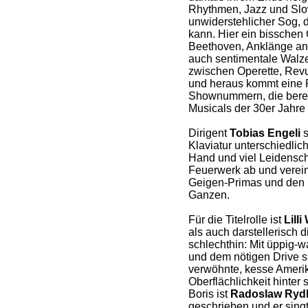
Rhythmen, Jazz und Slow
unwiderstehlicher Sog,
kann. Hier ein bisschen 
Beethoven, Anklänge an
auch sentimentale Walze
zwischen Operette, Rev
und heraus kommt eine 
Shownummern, die berei
Musicals der 30er Jahre
Dirigent
Tobias Engeli
s
Klaviatur unterschiedlich
Hand und viel Leidensch
Feuerwerk ab und verein
Geigen-Primas und den 
Ganzen.
Für die Titelrolle ist
Lill
als auch darstellerisch 
schlechthin: Mit üppig
und dem nötigen Drive s
verwöhnte, kesse Amerika
Oberflächlichkeit hinter 
Boris ist
Radoslaw Rydl
geschrieben und er singt 