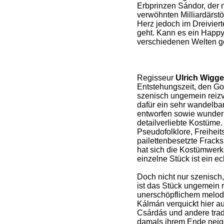
Erbprinzen Sándor, der n
verwöhnten Milliardärstö
Herz jedoch im Dreivierte
geht. Kann es ein Happ
verschiedenen Welten 
Regisseur
Ulrich Wigge
Entstehungszeit, den G
szenisch ungemein reizvo
dafür ein sehr wandelbar
entworfen sowie wunderb
detailverliebte Kostüme.
Pseudofolklore, Freiheit
pailettenbesetzte Frack
hat sich die Kostümwerks
einzelne Stück ist ein e
Doch nicht nur szenisch,
ist das Stück ungemein r
unerschöpflichem melod
Kálmán verquickt hier auf
Csárdás und andere trad
damals ihrem Ende neig