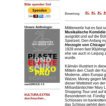
Bitte spenden Sie!
Bewertung:
Unsere Anthologie:
Mittlerweile hat es fast 
Musikalische Komödie 
ausgräbt und auf die Büh
Spielzeit. Den Anfang 
Herzogin von Chicago
1928 einen fast 90jährig
ehe sie auch in Leipzig
wurde.
Kálmán illustriert in die
Mitteln den Clash der Ku
Moderne, altes Europa 
Walzer, Money gegen Mo
dieser Wettstreit von de
nachDRUCK # 5
Milliardärstochter Mary L
Shopping-Tour und auf 
KULTURA-EXTRA
Besonderem ist. Fündig w
durchsuchen...
Schlosses im bankrotten
das Schloss gehört dem 