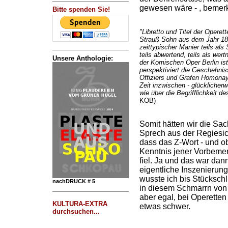
gewesen wäre - , bemerk
Bitte spenden Sie!
"Libretto und Titel der Operett
Strauß Sohn aus dem Jahr 1885
zeittypischer Manier teils al
teils abwertend, teils als wer
Unsere Anthologie:
der Komischen Oper Berlin ist
perspektiviert die Geschehnis
Offiziers und Grafen Homonay,
Zeit inzwischen - glücklicher
wie über die Begrifflichkeit de
KOB)
Somit hätten wir die Sa
Sprech aus der Regiesich
dass das Z-Wort - und o
Kenntnis jener Vorbemer
fiel. Ja und das war dan
eigentliche Inszenierun
wusste ich bis Stückschl
nachDRUCK # 5
in diesem Schmarrn von I
aber egal, bei Operetten
KULTURA-EXTRA
etwas schwer.
durchsuchen...