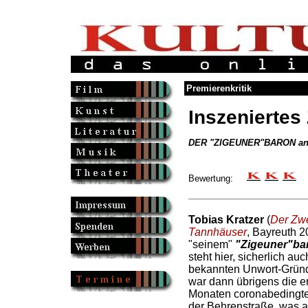
Premierenkritik
Inszeniertes
DER "ZIGEUNER"BARON an d
Bewertung:
Tobias Kratzer
(
Der Zw
Tannhäuser
, Bayreuth 2
"seinem"
"Zigeuner"ba
steht hier, sicherlich au
bekannten Unwort-Gründ
war dann übrigens die er
Monaten coronabedingt
der Behrenstraße, was a