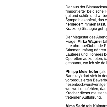
Der aus der Bismarckstraß
"importierte" belgische 
gut und schön und wirbe
Sympathiekonfetti, das er
herniederflimmern lässt, 
Kratzers) Strategie geht 
Der Megastar des Abends 
Frage,
Mirka Wagner
(a
Ihre ohrenbetäubende Ph
Stimmenumfang nähren d
Lauteres und Höheres be
Operetten aufzutreten; i
gespannt, wo ich sie da 
Philipp Meierhöfer
(als
Barinkay) darf sich in d
vorproduzierten Bewerbe
riesenbockwurstvertilgen
weltweit empfehlen; das 
Kracher dieser meistens 
tretenden Aufführung.
Alma Sadé
(als Kálmáns