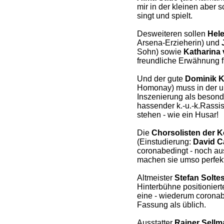
mir in der kleinen aber s
singt und spielt.
Desweiteren sollen
Hel
Arsena-Erzieherin) und
Sohn) sowie
Katharina
freundliche Erwähnung f
Und der gute
Dominik K
Homonay) muss in der u
Inszenierung als besonde
hassender k.-u.-k.Rassis
stehen - wie ein Husar!
Die
Chorsolisten der 
(Einstudierung:
David C
coronabedingt - noch au
machen sie umso perfekt
Altmeister
Stefan Solte
Hinterbühne positionier
eine - wiederum coronab
Fassung als üblich.
Ausstatter
Rainer Sellm