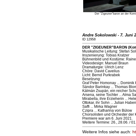
Der "Zigeuner"baron an der Komi
Andre Sokolowski - 7. Juni 
ID 12958
DER "ZIGEUNER"BARON (Komisc
Musikalische Leitung: Stefan Sol
Inszenierung: Tobias Kratzer
Bühnenbild und Kostüme: Rainer
Videodesign: Manuel Braun
Dramaturgie: Ulrich Lenz
Chöre: David Cavelius
Licht: Bernd Purkrabek
Besetzung:
Graf Peter Homonay ... Dominik
Sándor Barinkay ... Thomas Blon
Kálmán Zsupán, ein reicher Schw
Arsena, seine Tochter ... Alma S
Mirabella, ihre Erzieherin ... H
Ottokar, ihr Sohn ... Julian Hab
Saffi ... Mirka Wagner
Czipra ... Katharina von Bülow
Chorsolisten und Orchester der
Premiere war am 6. Juni 2021.
Weitere Termine: 26., 28.06. / 0
Weitere Infos siehe auch:
h