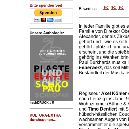
Bitte spenden Sie!
Bewertung:
In jeder Familie gibt es 
Familie von Direktor Obe
Unsere Anthologie:
Alexander, der als Zirku
gehört und - wie es sic
gehört - plötzlich und u
erscheint und die spießbü
gehörig ins Wanken brin
Paul Burkhards musikal
Feuerwerk
, das seit Mit
Bestandteil der Musikal
Regisseur
Axel Köhler
v
nach Leipzig ins Jahr 1
nachDRUCK # 5
Wohnzimmer (Bühne & 
und
Timo Dentler
) mit 
hübsch-hässlichen Couch
KULTURA-EXTRA
wachsamen Augen von Er
durchsuchen...
versammelt er die spieß