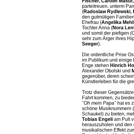
Fischer, Carolin Masu
parteitreuen, unterm Pa
(
Radoslaw Rydlewski, M
den gutmütigen Familien
Ehefrau (
Angelika Mehl
Tochter Anna (
Nora Len
und somit der piefigen (
sehr zum Ärger ihres Hi
Seeger
).
Die ordentliche Prise Ost
im Publikum und einige
Enge stehen
Hinrich H
Alexander Obolski und
M
gegenüber, deren schei
Künstlerleben für die gre
Trotz dieser Gegensätze w
Fahrt kommen, zu bieder
"Oh mein Papa"
hat es z
schöne Musiknummern (e
Schaukel) zu bieten, me
Tobias Engeli
am Pult v
herauszuholen und den 
musikalischen Effekt zu