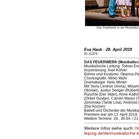
Das Feuerwerk
in der Musikalisc
Eva Hauk - 28. April 2019
ID 11374
DAS FEUERWERK (Musikalische
Musikalische Leitung: Tobias En
Inszenierung: Axel Köhler
Bühne und Kostüme: Okarina Pet
Choreografie: Mirko Mahr
Dramaturgie: Nele Winter
Mit: Nora Lentner (Anna), Mirja
Obolski), Justus Seeger (Robert)
Raschle (Der Vater), Anne-Kathr
(Onkel Gustav), Carolin Masur (T
Zeromska (Tante Lisa), Andreas 
(Die Köchin)
Ballett und Orchester der Musik
Premiere war am 13. April 2019.
Weitere Termine: 28., 30.04. / 2
Weitere Infos siehe auch:
h
leipzig.de/de/musikalische