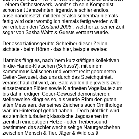
- einem Orchesterwerk, womit sich sein Komponist
schon seit Jahrzehnten, irgendwie schier endlos,
auseinandersetzt, mit dem er also scheinbar niemals
fertig wird oder womöglich niemals fertig werden will;
wir erlebten den
"Zustand 2008"
, welcher zu seiner Zeit
sogar von Sasha Waltz & Guests vertanzt wurde.
Der assoziationsgeübte Schreiber dieser Zeilen
sichtete - beim Hören - das hier, beispielsweise:
Harmlos fängt es, nach 'nem kurzkräftigen kollektiven
In-die-Hände-Klatschen (Schuss?), mit einem
kammermusikalischen und vorerst recht geordneten
Getier-Gewusel, das uns durch das Streichquintett
veranschaulicht wird, an. Bald wollen die jeweils zwei
einsetzenden Flöten sowie Klarinetten Vogellaute zum
bis dahin erdigen Getier-Gewusel demonstrieren;
stellenweise klingt es so, als würde Rihm den guten
alten Messiaen, der seines Zeichens auch Ornithologe
war, im Hinterkopf gehört haben... Doch plötzlich wird
es ziemlich turbulent; klassische Jagdszenen im
ziemlich eindeutigen Hetzer- oder Treibersound
bestimmen das schier wechelseitige Naturgeschehen
zwischen Mensch & Tier, Jäger & Wild o.s.ä.