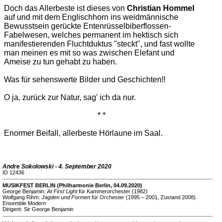
Doch das Allerbeste ist dieses von
Christian Hommel
auf und mit dem Englischhorn ins weidmännische
Bewusstsein gerückte Entenrüsselbiberflossen-
Fabelwesen, welches permanent im hektisch sich
manifestierenden Fluchtduktus "steckt", und fast wollte
man meinen es mit so was zwischen Elefant und
Ameise zu tun gehabt zu haben.
Was für sehenswerte Bilder und Geschichten!!
O ja, zurück zur Natur, sag' ich da nur.
* *
Enormer Beifall, allerbeste Hörlaune im Saal.
Andre Sokolowski - 4. September 2020
ID 12436
MUSIKFEST BERLIN (Philharmonie Berlin, 04.09.2020)
George Benjamin:
At First Light
für Kammerorchester (1982)
Wolfgang Rihm:
Jagden und Formen
für Orchester (1995 – 2001, Zustand 2008)
Ensemble Modern
Dirigent: Sir George Benjamin