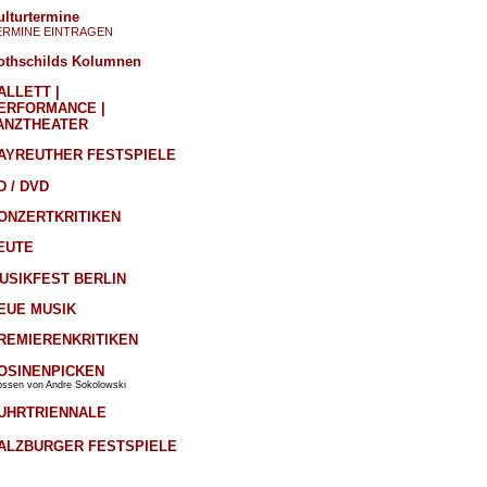
ulturtermine
ERMINE EINTRAGEN
othschilds Kolumnen
ALLETT |
ERFORMANCE |
ANZTHEATER
AYREUTHER FESTSPIELE
D / DVD
ONZERTKRITIKEN
EUTE
USIKFEST BERLIN
EUE MUSIK
REMIERENKRITIKEN
OSINENPICKEN
ossen von Andre Sokolowski
UHRTRIENNALE
ALZBURGER FESTSPIELE