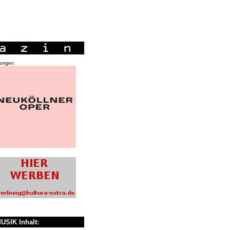
zeigen:
USIK Inhalt: