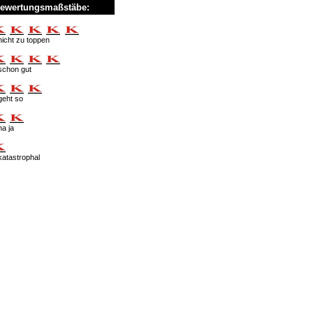
ewertungsmaßstäbe:
nicht zu toppen
schon gut
geht so
na ja
katastrophal