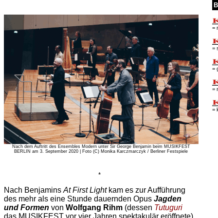
B
= 
= 
= 
= 
= 
Nach dem Auftritt des Ensembles Modern unter Sir George Benjamin beim MUSIKFEST
BERLIN am 3. September 2020 | Foto (C) Monika Karczmarczyk / Berliner Festspiele
*
Nach Benjamins
At First Light
kam es zur Aufführung
des mehr als eine Stunde dauernden Opus
Jagden
und Formen
von
Wolfgang Rihm
(dessen
Tutuguri
das MUSIKFEST vor vier Jahren spektakulär eröffnete)