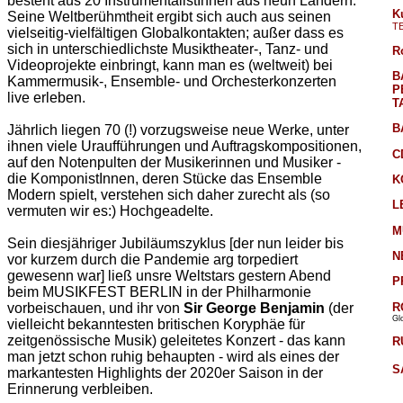
besteht aus 20 InstrumentalistInnen aus neun Ländern.
K
Seine Weltberühmtheit ergibt sich auch aus seinen
T
vielseitig-vielfältigen Globalkontakten; außer dass es
sich in unterschiedlichste Musiktheater-, Tanz- und
R
Videoprojekte einbringt, kann man es (weltweit) bei
B
Kammermusik-, Ensemble- und Orchesterkonzerten
P
live erleben.
T
B
Jährlich liegen 70 (!) vorzugsweise neue Werke, unter
ihnen viele Uraufführungen und Auftragskompositionen,
C
auf den Notenpulten der Musikerinnen und Musiker -
die KomponistInnen, deren Stücke das Ensemble
K
Modern spielt, verstehen sich daher zurecht als (so
L
vermuten wir es:) Hochgeadelte.
M
Sein diesjähriger Jubiläumszyklus [der nun leider bis
N
vor kurzem durch die Pandemie arg torpediert
gewesenn war] ließ unsre Weltstars gestern Abend
P
beim MUSIKFEST BERLIN in der Philharmonie
R
vorbeischauen, und ihr von
Sir George Benjamin
(der
Gl
vielleicht bekanntesten britischen Koryphäe für
zeitgenössische Musik) geleitetes Konzert - das kann
R
man jetzt schon ruhig behaupten - wird als eines der
S
markantesten Highlights der 2020er Saison in der
Erinnerung verbleiben.