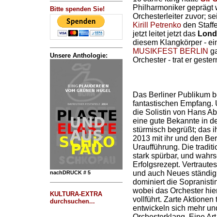
Philharmoniker geprägt 
Bitte spenden Sie!
Orchesterleiter zuvor; s
Kirill Petrenko
den Staffe
jetzt leitet jetzt das
Lond
diesem Klangkörper - ei
MUSIKFEST BERLIN
ga
Unsere Anthologie:
Orchester - trat er gester
Das Berliner Publikum b
fantastischen Empfang.
die Solistin von Hans 
eine gute Bekannte in d
stürmisch begrüßt; das 
2013 mit ihr und den Ber
Uraufführung. Die traditi
stark spürbar, und wahrsc
Erfolgsrezept. Vertraute
und auch Neues ständig 
nachDRUCK # 5
dominiert die Sopranist
wobei das Orchester hi
KULTURA-EXTRA
vollführt. Zarte Aktione
durchsuchen...
entwickeln sich mehr u
Orchesterklang. Eine Ar