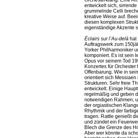
entwickelt sich, sirrende 
grummelnde Celli brech
kreative Weise auf. Bee
diesen komplexen Struk
eigenständige Akzente se
Éclairs sur l’Au-delà
hat 
Auftragswerk zum 150jä
Yorker Philharmoniker u
komponiert. Es ist sein l
Opus vor seinem Tod 199
Konzertes für Orchester
Offenbarung. Wie in se
orientiert sich Messiaen
Strukturen. Sehr freie 
entwickelt. Einige Haup
regelmäßig und geben d
notwendigen Rahmen, um
der orgiastischen Klangw
Rhythmik und der farbi
tragen. Rattle genießt di
und zündet ein Feuerwe
Blech die Grenze des H
Aber wer könnte da scho