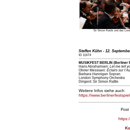
Sir Simon Rattle und das Lon
Steffen Kühn - 12. Septembe
ID 11674
MUSIKFEST BERLIN (Berliner P
Hans Abrahamsen:
Let me tell y
Olivier Messiaen:
Éclairs sur l’A
Barbara Hannigan Sopran
London Symphony Orchestra
Dirigent: Sir Simon Rattle
Weitere Infos siehe auch:
https://www.berlinerfestspiel
Post
https:
Ko