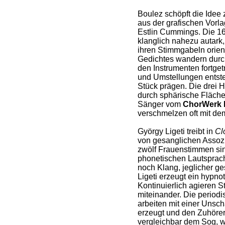
Boulez schöpft die Idee
aus der grafischen Vorl
Estlin Cummings. Die 1
klanglich nahezu autark,
ihren Stimmgabeln orient
Gedichtes wandern durc
den Instrumenten fortge
und Umstellungen entst
Stück prägen. Die drei H
durch sphärische Fläch
Sänger vom
ChorWerk 
verschmelzen oft mit de
György Ligeti treibt in
Cl
von gesanglichen Assozi
zwölf Frauenstimmen sin
phonetischen Lautsprach
noch Klang, jeglicher ge
Ligeti erzeugt ein hypnot
Kontinuierlich agieren 
miteinander. Die periodi
arbeiten mit einer Uns
erzeugt und den Zuhörer 
vergleichbar dem Sog, w