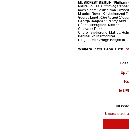
MUSIKFEST BERLIN (Philharmon
Pierre Boulez:
Cummings ist der 
nach einem Gedicht von Edward
Maurice Ravel: Klavierkonzert fü
György Ligeti:
Clocks and Cloud
George Benjamin:
Palimpsests
Cédric Tiberghien, Klavier
Chorwerk Ruhr
Choreinstudierung: Matilda Hof
Berliner Philharmoniker
Dirigent: Sir George Benjamin
Weitere Infos siehe auch:
ht
Post
http:
Ko
MUS
Hat Ihnen
Unterstützen