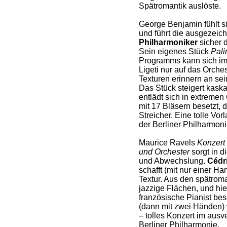
Spätromantik auslöste.
George Benjamin fühlt si
und führt die ausgezeic
Philharmoniker
sicher d
Sein eigenes Stück
Pali
Programms kann sich im
Ligeti nur auf das Orche
Texturen erinnern an se
Das Stück steigert kask
entlädt sich in extremen 
mit 17 Bläsern besetzt,
Streicher. Eine tolle Vor
der Berliner Philharmoni
Maurice Ravels
Konzert 
und Orchester
sorgt in d
und Abwechslung.
Cédr
schafft (mit nur einer Ha
Textur. Aus den spätrom
jazzige Flächen, und hier
französische Pianist be
(dann mit zwei Händen)
– tolles Konzert im aus
Berliner Philharmonie.