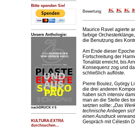
Bitte spenden Sie!
Bewertung:
Maurice Ravel agierte a
Unsere Anthologie:
farbige Orchesterklänge
die Benutzung des Kontr
Am Ende dieser Epoche 
Fortschreitung der Harmo
Tonalität erreicht, bis A
Konsequenz zog und das
schließlich auflöste.
Pierre Boulez, György L
die drei anderen Kompo
haben sich intensiv dam
man an die Stelle des t
setzten sollte:
„Das Werk 
nachDRUCK # 5
technische Anliegen sich 
einen Ausdruck verwande
KULTURA-EXTRA
Gespräch mit Célestin D
durchsuchen...